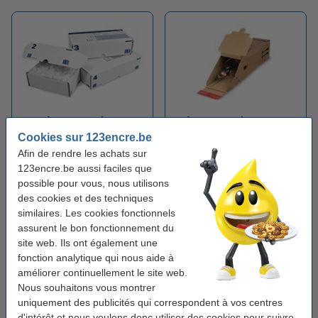
Boîtes d'expédition
Boîtes d'expédition pour
postale
bouteilles
Cookies sur 123encre.be
Afin de rendre les achats sur
123encre.be aussi faciles que
possible pour vous, nous utilisons
des cookies et des techniques
similaires. Les cookies fonctionnels
assurent le bon fonctionnement du
site web. Ils ont également une
fonction analytique qui nous aide à
Boîtes d'expédition pour
améliorer continuellement le site web.
Boîtes de classement
classeurs
Nous souhaitons vous montrer
uniquement des publicités qui correspondent à vos centres
d'intérêt et nous voulons donc utiliser des cookies pour suivre