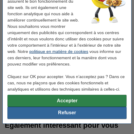
5 personnes et plus
: >50 litres
assurent le bon fonctionnement du
site web. Ils ont également une
fonction analytique qui nous aide à
améliorer continuellement le site web.
Poubelle à compartiments
Nous souhaitons vous montrer
uniquement des publicités qui correspondent à vos centres
La poubelle à compartiments a été spécialement conçue pour
d'intérêt et nous voulons donc utiliser des cookies pour suivre
faciliter le tri des déchets. Elle comporte deux ou plusieurs
votre comportement à l'intérieur et à l'extérieur de notre site
compartiments. Le nombre de compartiments dont vous avez
besoin dépend entièrement de vos préférences. Avec deux
web. Notre
politique en matière de cookies
vous informe sur
compartiments, vous pouvez séparer les déchets biodégradables
ces derniers, leur fonctionnement et la manière dont vous
et résiduels. Avec trois compartiments, vous allez encore plus
pouvez modifier vos préférences.
loin. Ici, on ne sépare pas seulement les déchets biodégradables
et résiduels, mais aussi le papier. Vous choisissez le type de
Cliquez sur OK pour accepter. Vous n’acceptez pas ? Dans ce
déchets pour chaque compartiment.
cas, nous ne plaçons que des cookies fonctionnels et
analytiques et utilisons des techniques similaires à celles-ci.
Astuce :
Vous commandez une poubelle duo pour votre
organisation ? Apposez des
étiquettes
sur la double poubelle.
Accepter
Ainsi, tous les employés savent dans quel compartiment va
chaque type de déchet.
Refuser
Également intéressant pour vous