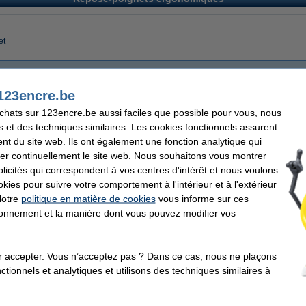
et
Achetez ici le repose-poignet dont vous avez besoin
123encre.be
rrespond souvent à environ huit heures passées en position assise devant un écra
achats sur 123encre.be aussi faciles que possible pour vous, nous
 gens ne prennent pas le temps de créer un lieu de travail ergonomique. La con
s épaules, du cou, des mains et des poignets, également appelées « le syndrome 
s et des techniques similaires. Les cookies fonctionnels assurent
repose-poignet peut faire la différence. Dans notre gamme, nous vous offrons div
nt du site web. Ils ont également une fonction analytique qui
vous expliquer comment ces produits rendent votre lieu de travail plus sain.
er continuellement le site web. Nous souhaitons vous montrer
icités qui correspondent à vos centres d'intérêt et nous voulons
okies pour suivre votre comportement à l'intérieur et à l'extérieur
, vos poignets bénéficient d’un soutien supplémentaire lors de la frappe. Beaucoup
u niveau du poignet. Cette posture défavorable met de la pression sur vos muscles
Notre
politique en matière de cookies
vous informe sur ces
épaules : ce sont les plaintes connues des TMS ou troubles musculo-squelettiques.
tionnement et la manière dont vous pouvez modifier vos
tte tension soulagera. Il existe des repose-poignets en gel et en mousse : des maté
ureux. De cette façon, vous pouvez être sûr que vous utilisez votre clavier de mani
-poignet
r accepter. Vous n’acceptez pas ? Dans ce cas, nous ne plaçons
vier, nous vous offrons également des repose-poignets pour souris. En utilisant la 
tionnels et analytiques et utilisons des techniques similaires à
ce qui rend une position ergonomique du poignet essentielle afin de prévenir ou r
 du poignet, qui peut également entraîner des douleurs pénibles. Un tapis de sou
 soutien et le confort nécessaire lors de l’utilisation de la souris.