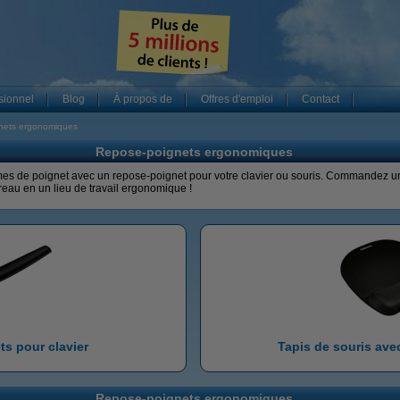
sionnel
Blog
À propos de
Offres d'emploi
Contact
nets ergonomiques
Repose-poignets ergonomiques
es de poignet avec un repose-poignet pour votre clavier ou souris. Commandez u
reau en un lieu de travail ergonomique !
s pour clavier
Tapis de souris ave
Repose-poignets ergonomiques