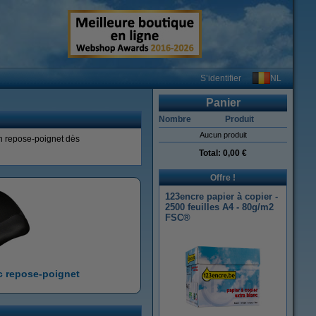
NL
S’identifier
Panier
Nombre
Produit
Aucun produit
n repose-poignet dès
Total:
0,00 €
Offre !
123encre papier à copier -
2500 feuilles A4 - 80g/m2
FSC®
c repose-poignet