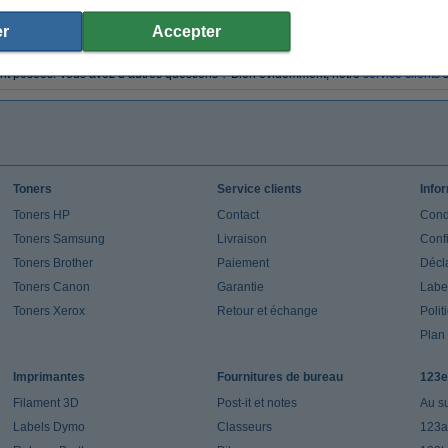
gonomique, il vous faut évidemment plus qu’un repose-poignet. Utilisez également u
ionner votre écran au niveau des yeux. Dans notre gamme de
produits ergonomiqu
r
Accepter
l assis.
sur la commande d’un repose-poignet, consultez alors notre page
Questions et ré
t posées. Vous avez d’autres questions ? Bien évidemment, notre
service clients
s
Toners
Service clients
Info
Toners HP
Contact
Cond
Toners Samsung
Livraison
Confi
Toners Brother
Paiement
Décla
Toners Canon
Garantie
Label
Toners Xerox
Retour et échange
Polit
Plan 
Imprimantes
Fournitures de bureau
123e
Filament 3D
Post-it et notes
Au s
Labels Dymo
Classeurs
123a