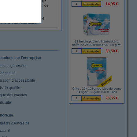
ne
souris ergonomique
ou un
14,95 €
es
, vous trouverez tout afin de
ponses
. Vous y trouverez les
era ravi de vous aider.
123encre papier d'impression 1
boîte de 2500 feuilles A4 - 80 g/m²
33,50 €
rmations sur l'entreprise
itions générales
dentialité
ration d’accessibilité
s de qualité
Offre : 10x 123encre bloc de cours
A4 ligné 70 g/m² 100 feuilles
ique des cookies
26,55 €
du site
ncre.be
ujet d'123encre.be
ccu.nl