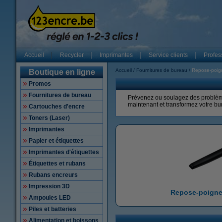
Accueil
Recycler
Imprimantes
Service clients
Profes
Accueil
Fournitures de bureau
Repose-poig
Boutique en ligne
Promos
Fournitures de bureau
Prévenez ou soulagez des problèm
maintenant et transformez votre bu
Cartouches d'encre
Toners (Laser)
Imprimantes
Papier et étiquettes
Imprimantes d'étiquettes
Étiquettes et rubans
Rubans encreurs
Impression 3D
Repose-poignet
Ampoules LED
Piles et batteries
Alimentation et boissons