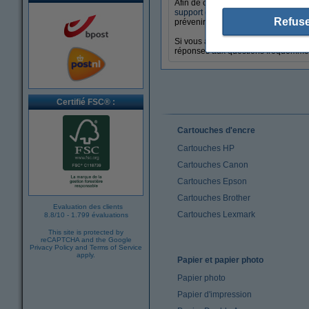
Afin de créer un lieu de travail er
support d'écran
réglable pour posit
Refuse
prévenir des douleurs liées au travai
Si vous avez encore des questions 
réponses aux questions fréquemmen
Certifié FSC® :
Cartouches d'encre
Cartouches HP
Cartouches Canon
Cartouches Epson
Cartouches Brother
Evaluation des clients
Cartouches Lexmark
8.8
/
10
-
1.799 évaluations
This site is protected by
reCAPTCHA and the Google
Privacy Policy
and
Terms of Service
apply.
Papier et papier photo
Papier photo
Papier d'impression