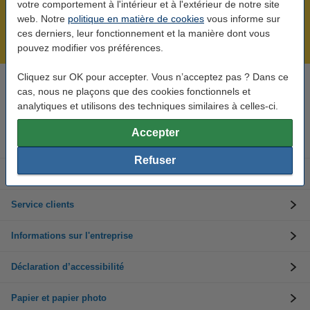
votre comportement à l'intérieur et à l'extérieur de notre site
Plus de 5 millions de clients !
web. Notre
politique en matière de cookies
vous informe sur
Commandé avant 22h00, livré demain !
ces derniers, leur fonctionnement et la manière dont vous
Meilleur prix garanti !
pouvez modifier vos préférences.
Cliquez sur OK pour accepter. Vous n’acceptez pas ? Dans ce
cas, nous ne plaçons que des cookies fonctionnels et
Besoin d’aide ? Appelez-nous au +32 (0)9 39 64 123
Les jours ouvrés de 8h30 à 17h
analytiques et utilisons des techniques similaires à celles-ci.
Accepter
Cartouches d'encre
Refuser
Toners
Service clients
Informations sur l'entreprise
Déclaration d’accessibilité
Papier et papier photo