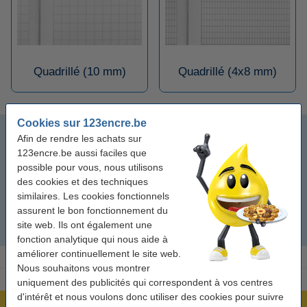
Quadrillé (10 mm)
Quadrillé (4x8 mm)
Cookies sur 123encre.be
Ligné
Afin de rendre les achats sur
123encre.be aussi faciles que
Quadrillé (5 mm)
possible pour vous, nous utilisons
des cookies et des techniques
similaires. Les cookies fonctionnels
Quadrillé (10 mm)
assurent le bon fonctionnement du
site web. Ils ont également une
Quadrillé (4x8 mm)
fonction analytique qui nous aide à
améliorer continuellement le site web.
Nous souhaitons vous montrer
uniquement des publicités qui correspondent à vos centres
d'intérêt et nous voulons donc utiliser des cookies pour suivre