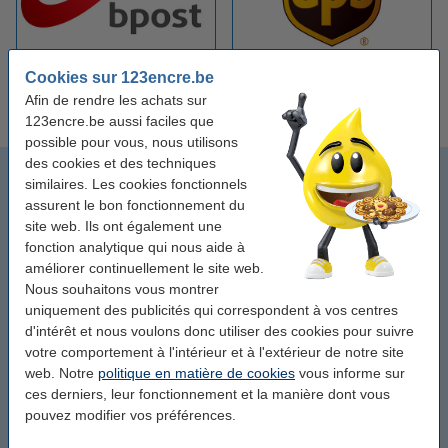
Bpost étiquettes
UPS étiquettes
Cookies sur 123encre.be
d'expédition
d'expédition
Afin de rendre les achats sur
123encre.be aussi faciles que
possible pour vous, nous utilisons
des cookies et des techniques
123encre
similaires. Les cookies fonctionnels
assurent le bon fonctionnement du
Étiquettes code-barres
site web. Ils ont également une
fonction analytique qui nous aide à
Étiquettes pour badges nominatifs
améliorer continuellement le site web.
Nous souhaitons vous montrer
uniquement des publicités qui correspondent à vos centres
Étiquettes d'expédition
d'intérêt et nous voulons donc utiliser des cookies pour suivre
votre comportement à l'intérieur et à l'extérieur de notre site
Brady
web. Notre
politique en matière de cookies
vous informe sur
ces derniers, leur fonctionnement et la manière dont vous
Brother
pouvez modifier vos préférences.