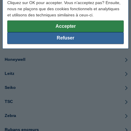
Cliquez sur OK pour accepter. Vous n’acceptez pas? Ensuite,
Casio
nous ne plaçons que des cookies fonctionnels et analytiques
et utilisons des techniques similaires à ceux-ci.
Citizen
Accepter
Dymo
Refuser
Epson
Honeywell
Leitz
Seiko
TSC
Zebra
Rubans encreurs