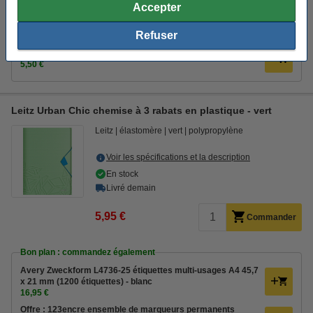
Accepter
Offre : 123encre ensemble de marqueurs permanents
industriels - noir/rouge/bleu
6,75 €
Refuser
123encre set de surligneurs - rose/vert/bleu/jaune/orange
5,50 €
Leitz Urban Chic chemise à 3 rabats en plastique - vert
Leitz
élastomère
vert
polypropylène
Voir les spécifications et la description
En stock
Livré demain
5,95 €
Commander
Bon plan : commandez également
Avery Zweckform L4736-25 étiquettes multi-usages A4 45,7
x 21 mm (1200 étiquettes) - blanc
16,95 €
Offre : 123encre ensemble de marqueurs permanents