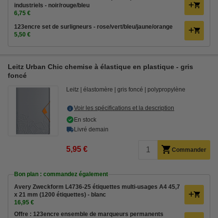
industriels - noir/rouge/bleu
6,75 €
123encre set de surligneurs - rose/vert/bleu/jaune/orange
5,50 €
Leitz Urban Chic chemise à élastique en plastique - gris
foncé
Leitz
élastomère
gris foncé
polypropylène
Voir les spécifications et la description
En stock
Livré demain
5,95 €
Commander
Bon plan : commandez également
Avery Zweckform L4736-25 étiquettes multi-usages A4 45,7
x 21 mm (1200 étiquettes) - blanc
16,95 €
Offre : 123encre ensemble de marqueurs permanents