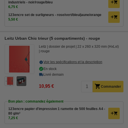
industriels - noir/rouge/bleu
6,75 €
123encre set de surligneurs - rose/vert/bleu/jaune/orange
5,50 €
Leitz Urban Chic trieur (5 compartiments) - rouge
Leitz
dossier de projet
22 x 260 x 320 mm (HxLxl)
rouge
Voir les spécifications et la description
En stock
Livré demain
1
10,95 €
Commander
Bon plan : commandez également
123encre papier d'impression 1 ramette de 500 feuilles A4 -
80 g/m²
7,25 €