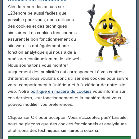
16,95 €
Afin de rendre les achats sur
Offre : 123encre ensemble de marqueurs permanents
123encre.be aussi faciles que
industriels - noir/rouge/bleu
possible pour vous, nous utilisons
6,75 €
des cookies et des techniques
123encre set de surligneurs - rose/vert/bleu/jaune/orange
similaires. Les cookies fonctionnels
5,50 €
assurent le bon fonctionnement du
site web. Ils ont également une
fonction analytique qui nous aide à
Leitz Urban Chic chemise à élastique en plastique - bleu
améliorer continuellement le site web.
Leitz
élastomère
bleu
polypropylène
Nous souhaitons vous montrer
uniquement des publicités qui correspondent à vos centres
Voir les spécifications et la description
d'intérêt et nous voulons donc utiliser des cookies pour suivre
En stock
votre comportement à l'intérieur et à l'extérieur de notre site
Livré demain
web. Notre
politique en matière de cookies
vous informe sur
ces derniers, leur fonctionnement et la manière dont vous
5,95 €
Commander
pouvez modifier vos préférences.
Cliquez sur OK pour accepter. Vous n’acceptez pas? Ensuite,
Bon plan : commandez également
nous ne plaçons que des cookies fonctionnels et analytiques
Avery Zweckform L4736-25 étiquettes multi-usages A4 45,7
et utilisons des techniques similaires à ceux-ci.
x 21 mm (1200 étiquettes) - blanc
16,95 €