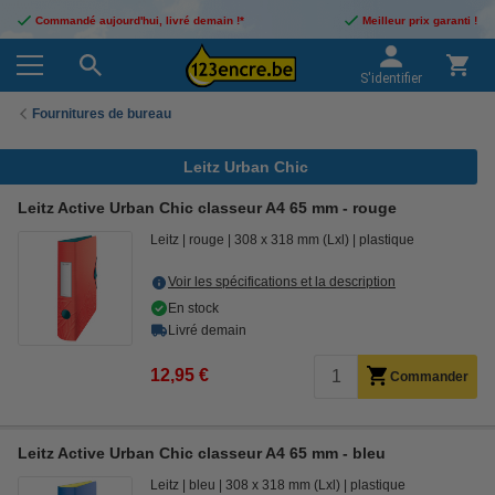
Commandé aujourd'hui, livré demain !*
Meilleur prix garanti !
S'identifier
Fournitures de bureau
Leitz Urban Chic
Leitz Active Urban Chic classeur A4 65 mm - rouge
Leitz
rouge
308 x 318 mm (Lxl)
plastique
Voir les spécifications et la description
En stock
Livré demain
12,95 €
Commander
Leitz Active Urban Chic classeur A4 65 mm - bleu
Leitz
bleu
308 x 318 mm (Lxl)
plastique