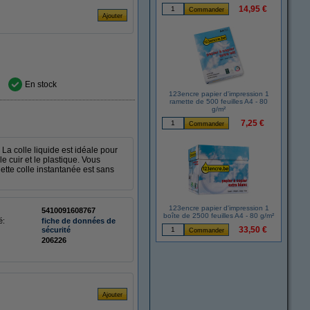
14,95 €
En stock
123encre papier d'impression 1
ramette de 500 feuilles A4 - 80
g/m²
7,25 €
La colle liquide est idéale pour
le cuir et le plastique. Vous
ette colle instantanée est sans
123encre papier d'impression 1
5410091608767
boîte de 2500 feuilles A4 - 80 g/m²
é:
fiche de données de
33,50 €
sécurité
206226