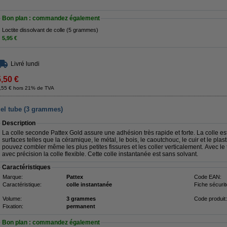
Bon plan : commandez également
Loctite dissolvant de colle (5 grammes)
5,95 €
Livré lundi
5,50 €
,55 € hors 21% de TVA
gel tube (3 grammes)
Description
La colle seconde Pattex Gold assure une adhésion très rapide et forte. La colle est
surfaces telles que la céramique, le métal, le bois, le caoutchouc, le cuir et le pla
pouvez combler même les plus petites fissures et les coller verticalement. Avec l
avec précision la colle flexible. Cette colle instantanée est sans solvant.
Caractéristiques
Marque:
Pattex
Code EAN:
Caractéristique:
colle instantanée
Fiche sécurit
Volume:
3 grammes
Code produit:
Fixation:
permanent
Bon plan : commandez également