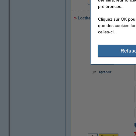
5
préférences.
Loctite Control Colle instanta
Cliquez sur OK pou
que des cookies fonc
celles-ci.
Refuse
agrandir