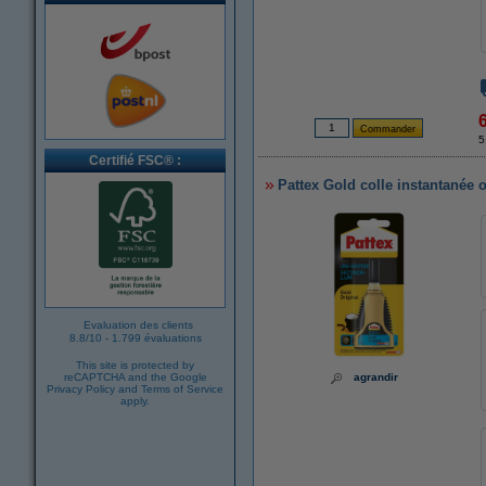
5
Certifié FSC® :
Pattex Gold colle instantanée 
Evaluation des clients
8.8
/
10
-
1.799 évaluations
This site is protected by
reCAPTCHA and the Google
agrandir
Privacy Policy
and
Terms of Service
apply.