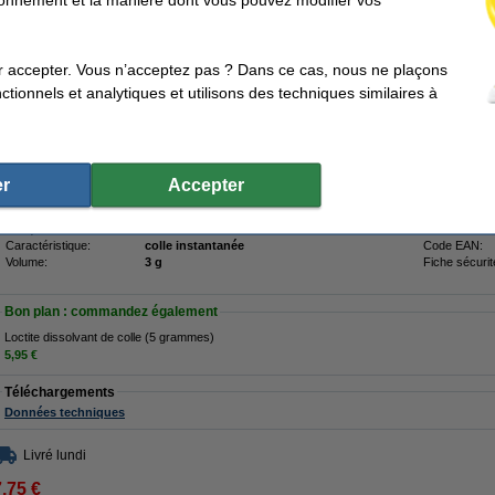
6,95 €
,74 € hors 21% de TVA
née (3 grammes)
r accepter. Vous n’acceptez pas ? Dans ce cas, nous ne plaçons
tionnels et analytiques et utilisons des techniques similaires à
Description
Utilisez la colle instantée Loctite Control pour n'importe quel travail. Le flacon dose
application précise sur les surfaces difficiles à accéder. La colle instantanée conv
tels que les plastiques (PVC, ABS, polystyrène), le bois, le caoutchouc et le métal.
vaisselle, à l'eau et aux chocs et peut supporter des charges lourdes. La colle in
transparente en quelques secondes.
r
Accepter
Caractéristiques
Marque:
Loctite
Fixation:
Caractéristique:
colle instantanée
Code EAN:
Volume:
3 g
Fiche sécurit
Bon plan : commandez également
Loctite dissolvant de colle (5 grammes)
5,95 €
Téléchargements
Données techniques
Livré lundi
7,75 €