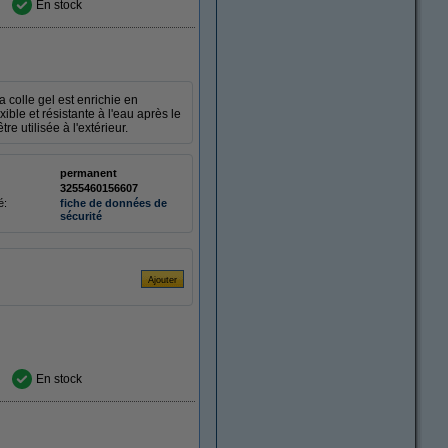
En stock
 colle gel est enrichie en
ble et résistante à l'eau après le
re utilisée à l'extérieur.
permanent
3255460156607
é:
fiche de données de
sécurité
En stock