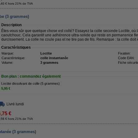
,40 € hors 21% de TVA
tube (3 grammes)
Description
Êtes-vous sûr que quelque chose est collé? Essayez la colle seconde Loctite, où la
caoutchouc. Cela garantit une adhérence ultra-solide qui reste en permanence flexi
durcissement. La colle ne coule pas et ne tire pas de fils. Remarque : la colle doit êt
Caractéristiques
Marque:
Loctite
Fixation:
Caractéristique:
colle instantanée
Code EAN:
Volume:
3 grammes
Fiche sécurit
Bon plan : commandez également
Loctite dissolvant de colle (5 grammes)
5,95 €
Livré lundi
6,75 €
,58 € hors 21% de TVA
antanée (3 grammes)