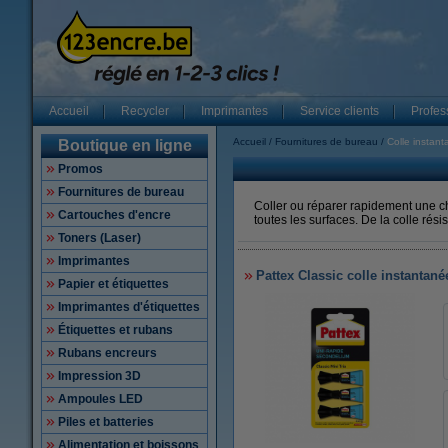
Accueil
Recycler
Imprimantes
Service clients
Profes
Accueil
Fournitures de bureau
Colle instan
Boutique en ligne
Promos
Fournitures de bureau
Coller ou réparer rapidement une ch
Cartouches d'encre
toutes les surfaces. De la colle rés
Toners (Laser)
Imprimantes
Pattex Classic colle instantan
Papier et étiquettes
Imprimantes d'étiquettes
Étiquettes et rubans
Rubans encreurs
Impression 3D
Ampoules LED
Piles et batteries
Alimentation et boissons