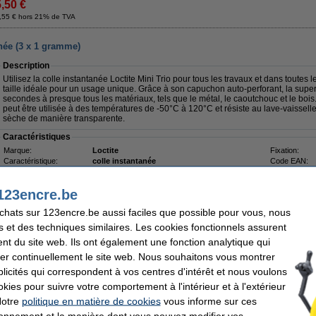
5,50 €
,55 € hors 21% de TVA
anée (3 x 1 gramme)
Description
Utilisez la colle instantanée Loctite Mini Trio pour tous les travaux et dans toutes le
taille idéale pour un usage unique. Grâce à son capuchon auto-perforant, la sup
secondes à presque tous les matériaux, tels que le métal, le caoutchouc et le bois.
peut être utilisée à des températures de -50°C à 120°C et résiste au lave-vaisselle,
sèche de manière transparente.
Caractéristiques
Marque:
Loctite
Fixation:
Caractéristique:
colle instantanée
Code EAN:
Volume:
3 x 1 g
Fiche sécurit
123encre.be
Bon plan : commandez également
achats sur 123encre.be aussi faciles que possible pour vous, nous
Loctite dissolvant de colle (5 grammes)
s et des techniques similaires. Les cookies fonctionnels assurent
5,95 €
nt du site web. Ils ont également une fonction analytique qui
Téléchargements
er continuellement le site web. Nous souhaitons vous montrer
Données techniques
icités qui correspondent à vos centres d'intérêt et nous voulons
okies pour suivre votre comportement à l'intérieur et à l'extérieur
Livré lundi
Notre
politique en matière de cookies
vous informe sur ces
tionnement et la manière dont vous pouvez modifier vos