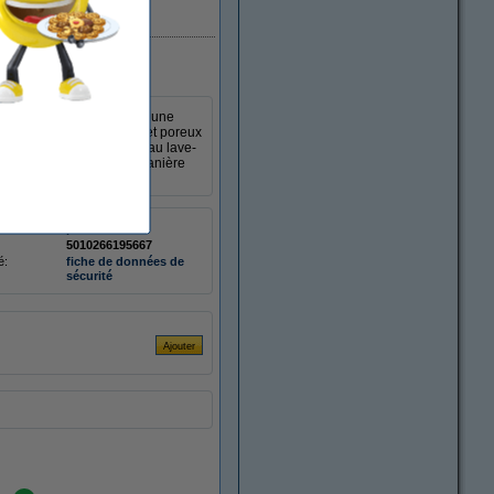
En stock
ur ultra fin est idéal pour une
ient aux matériaux lisses et poreux
 Cet adhésif est résistant au lave-
stantée Loctite sèche de manière
permanent
5010266195667
é:
fiche de données de
sécurité