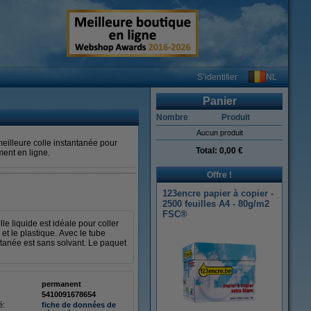
NL
S’identifier
Panier
Nombre
Produit
Aucun produit
meilleure colle instantanée pour
Total:
0,00 €
ment en ligne.
Offre !
123encre papier à copier -
2500 feuilles A4 - 80g/m2
FSC®
le liquide est idéale pour coller
 et le plastique. Avec le tube
ntanée est sans solvant. Le paquet
permanent
5410091678654
é:
fiche de données de