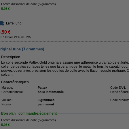
Loctite dissolvant de colle (5 grammes)
5,95 €
Livré lundi
6,50 €
,37 € hors 21% de TVA
original tube (3 grammes)
Description
La colle seconde Pattex Gold originale assure une adhérence ultra rapide et forte. 
coller de petites surfaces telles que la céramique, le métal, le bois, le caoutchouc, 
pouvez doser avec précision les gouttes de colle avec le flacon souple pratique. C
solvant.
Caractéristiques
Marque:
Pattex
Code EAN:
Caractéristique:
colle instantanée
Fiche sécurit
Volume:
3 grammes
Code produit:
Fixation:
permanent
Bon plan : commandez également
Loctite dissolvant de colle (5 grammes)
5,95 €