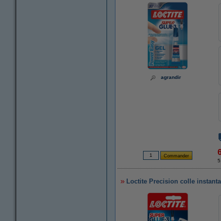
agrandir
5
Loctite Precision colle instan