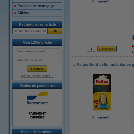
agrandir
Produits de nettoyage
Câbles
Rechercher un article
OK
Mon 123encre.be
4
Pattex Gold colle instantanée 
Mot de passe oublié ?
Modes de paiement :
agrandir
Modes de livraison :