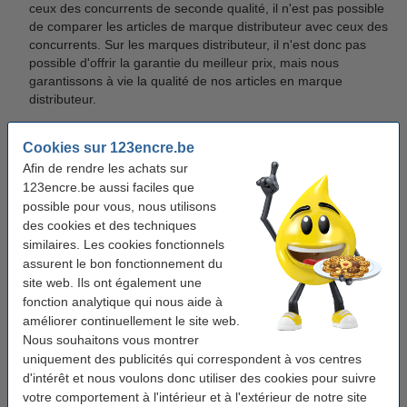
ceux des concurrents de seconde qualité, il n'est pas possible
de comparer les articles de marque distributeur avec ceux des
concurrents. Sur les marques distributeur, il n'est donc pas
possible d'offrir la garantie du meilleur prix, mais nous
garantissons à vie la qualité de nos articles en marque
distributeur.
Les articles issus de ventes pour cessation d'activité,
Cookies sur 123encre.be
enchères, faillites, ventes en gros, modèles de démonstration,
revente sur internet, produits endommagés, articles de stocks
Afin de rendre les achats sur
anciens, articles reconditionnés, articles issus d'autres pays
123encre.be aussi faciles que
que l'UE ou non destinés au marché de l'UE, ne rentrent pas
possible pour vous, nous utilisons
dans les conditions de la garantie du meilleur prix.
des cookies et des techniques
similaires. Les cookies fonctionnels
La garantie du meilleur prix ne s'applique pas dans le cas de
assurent le bon fonctionnement du
conditions de livraison inhabituelles. Pour cette raison, nous
site web. Ils ont également une
prenons les frais d'envoi et de traitement dans la comparaison
fonction analytique qui nous aide à
des prix sur la base de l'article 1 incluant les frais d'envoi.
améliorer continuellement le site web.
La garantie du meilleur prix est destinée au client final.
Nous souhaitons vous montrer
Revendeurs et demandes de vente en gros sont exclus de la
uniquement des publicités qui correspondent à vos centres
garantie du meilleur prix.
d'intérêt et nous voulons donc utiliser des cookies pour suivre
votre comportement à l'intérieur et à l'extérieur de notre site
La garantie du meilleur prix n'est plus applicable dans le cas