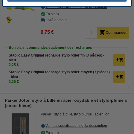
Voir les spécifications et la description
En stock
Livré demain
6,75 €
Commander
Bon plan : commandez également des recharges
Stabilo Easy Original recharge stylo roller fin (3 pièces) -
bleu
2,25 €
Stabilo Easy Original recharge stylo roller moyen (3 pièces)
- bleu
2,25 €
Parker Jotter stylo à bille en acier oxydable et stylo-plume or
(encre bleue)
Parker
stylo à bille/stylo plume
acier
or
Voir les spécifications et la description
En stock