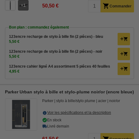
1
50,50 €
Commander
Bon plan : commandez également
123encre recharge de stylo à bille fin (2 pièces) - bleu
5,50 €
123encre recharge de stylo à bille fin (2 pièces) - noir
5,50 €
123encre cahier ligné A4 assortiment 5 pièces 40 feuilles
4,95 €
Parker Urban stylo à bille et stylo-plume noir/or (encre bleue)
Parker
stylo à bille/stylo plume
acier
noir/or
Voir les spécifications et la description
En stock
Livré demain
61,50 €