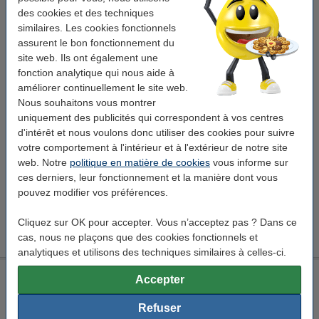
Stabilo Easy Original stylo roller (gaucher) - rose
des cookies et des techniques
Stabilo
gaucher
rose
bleu
similaires. Les cookies fonctionnels
assurent le bon fonctionnement du
Voir les spécifications et la description
site web. Ils ont également une
En stock
fonction analytique qui nous aide à
Livré demain
améliorer continuellement le site web.
Nous souhaitons vous montrer
6,75 €
Commander
uniquement des publicités qui correspondent à vos centres
d'intérêt et nous voulons donc utiliser des cookies pour suivre
votre comportement à l'intérieur et à l'extérieur de notre site
Bon plan : commandez également des recharges
web. Notre
politique en matière de cookies
vous informe sur
Stabilo Easy Original recharge stylo roller fin (3 pièces) -
ces derniers, leur fonctionnement et la manière dont vous
bleu
2,25 €
pouvez modifier vos préférences.
Stabilo Easy Original recharge stylo roller moyen (3 pièces)
- bleu
Cliquez sur OK pour accepter. Vous n’acceptez pas ? Dans ce
2,25 €
cas, nous ne plaçons que des cookies fonctionnels et
analytiques et utilisons des techniques similaires à celles-ci.
Stabilo Easy Original stylo roller (gaucher) - citron vert/vert
Accepter
foncé
Refuser
Stabilo
gaucher
vert citron
bleu