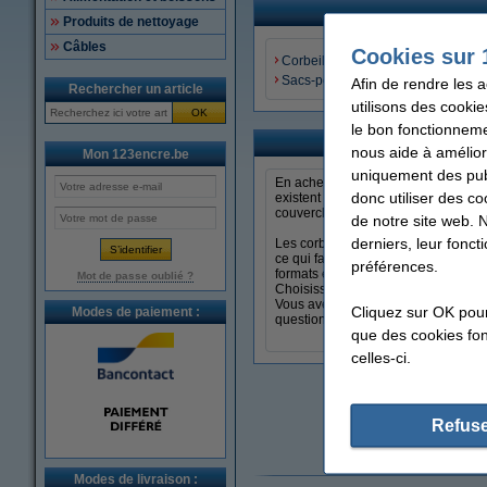
Produits de nettoyage
Câbles
Cookies sur 
Corbeilles à papier
Sacs-poubelle
Afin de rendre les 
Rechercher un article
utilisons des cookie
OK
le bon fonctionneme
Comma
nous aide à amélior
Mon 123encre.be
uniquement des publ
En achetant une poubelle de bureau v
donc utiliser des co
existent aussi en différents volumes
couvercle, vous jetez le papier tout
de notre site web. 
derniers, leur fonc
Les corbeilles à papier sont disponi
ce qui facilite le vidage et la fixat
préférences.
formats et matériaux.
Mot de passe oublié ?
Choisissez la commodité et command
Vous avez encore d’autres questio
Cliquez sur OK pou
Modes de paiement :
questions les plus fréquemment pos
que des cookies fonc
celles-ci.
Refuse
Modes de livraison :