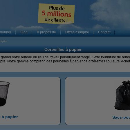
sionnel
Blog
À propos de
Offres d'emploi
Contact
papier
Corbeilles à papier
r garder votre bureau ou lieu de travail parfaitement rangé. Cette fourniture de bur
opre. Notre gamme comprend des poubelles à papier de différentes couleurs. Achet
s à papier
Sacs-pou