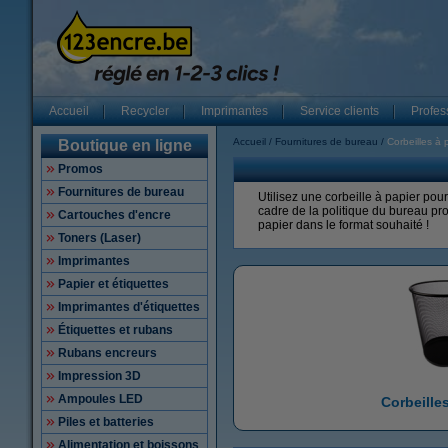
Accueil
Recycler
Imprimantes
Service clients
Profes
Accueil
Fournitures de bureau
Corbeilles à 
Boutique en ligne
Promos
Fournitures de bureau
Utilisez une corbeille à papier pou
cadre de la politique du bureau pr
Cartouches d'encre
papier dans le format souhaité !
Toners (Laser)
Imprimantes
Papier et étiquettes
Imprimantes d'étiquettes
Étiquettes et rubans
Rubans encreurs
Impression 3D
Ampoules LED
Corbeille
Piles et batteries
Alimentation et boissons