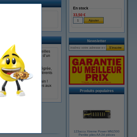
En stock
33,50 €
ncre
Newsletter
onc varier, mais les corbeilles
poubelles ne disposent pas d’un
équipées d’une poignée intégrée,
ous les proposons en différents
 23h59, livré le lendemain !
s y trouverez les réponses aux
Produits populaires
123accu Xtreme Power MN1500
Penlite piles AA 24 pièces