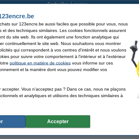
Corbeilles à papier
123encre.be
achats sur 123encre.be aussi faciles que possible pour vous, nous
s et des techniques similaires. Les cookies fonctionnels assurent
nt du site web. Ils ont également une fonction analytique qui
ndez facilement et rapidement une corbeille à papier chez 123e
er continuellement le site web. Nous souhaitons vous montrer
icités qui correspondent à vos centres d'intérêt et nous voulons
ous avez le choix entre une finition en métal ou en polystyrène. La matière peut d
okies pour suivre votre comportement à l'intérieur et à l'extérieur
. Notre assortiment contient des corbeilles avec un volume de 15 à 18 litres. Ces 
 simplement à la corbeille à papier ouverte.
Notre
politique en matière de cookies
vous informe sur ces
tionnement et la manière dont vous pouvez modifier vos
bles en plusieurs couleurs, formats et matières. Certaines de ces corbeilles sont 
ion des sacs-poubelle. Achetez vos
sacs-poubelle
à prix avantageux chez 123encre, n
ez l’une de nos corbeilles à papier colorées. Commandé les jours ouvrables avant
ns concernant votre commande ? Consultez notre page
‘Questions et réponses’
.
Vou
r accepter. Vous n’acceptez pas ? Dans ce cas, nous ne plaçons
ées. Bien entendu, notre
service clients
sera également heureux de vous aider.
tionnels et analytiques et utilisons des techniques similaires à
r
Accepter