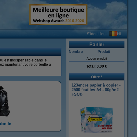
NL
S’identifier
Panier
Nombre
Produit
Aucun produit
eau est indispensable dans le
ez maintenant votre corbeille à
Total:
0,00 €
Offre !
123encre papier à copier -
2500 feuilles A4 - 80g/m2
FSC®
belle