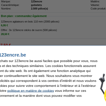
Marque:
123encre
Matière:
Caractéristique:
gobelets
Volume:
Nombre:
2.500 pièce(s)
Code produit:
Bon plan : commandez également
123encre agitateurs en bois 110 mm (2000 pièces)
6,95 €
Offre : 3x 123encre sticks de sucre (500 pièces)
28,50 €
87,50 €
2,31 € hors 21% de TVA
123encre.be
 carton 180 ml (100 pièces)
achats sur 123encre.be aussi faciles que possible pour vous, nous
s et des techniques similaires. Les cookies fonctionnels assurent
Description
Les gobelets bleus reconnaissables de la marque 123encre conviennent pour serv
nt du site web. Ils ont également une fonction analytique qui
de la limonade. Ces gobelets à café sont idéaux pour une utilisation dans les cant
er continuellement le site web. Nous souhaitons vous montrer
lors d’événements. Les gobelets en papier sont livrés par lot de 100 unités.
icités qui correspondent à vos centres d'intérêt et nous voulons
Nous vous conseillons de choisir ces gobelets de la marque 123encre afin d'
okies pour suivre votre comportement à l'intérieur et à l'extérieur
Bien sûr aussi sur ce produit de la marque 123encre une garantie à 100%.
Notre
politique en matière de cookies
vous informe sur ces
tionnement et la manière dont vous pouvez modifier vos
Caractéristiques
Marque:
123encre
Matière:
Caractéristique:
gobelets
Volume: