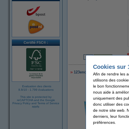
Certifié FSC® :
7
Cookies sur 
123encre.be gobelets à café en
Afin de rendre les 
utilisons des cookie
le bon fonctionneme
Evaluation des clients
8.8
/
10
-
1.799 évaluations
nous aide à amélior
This site is protected by
uniquement des publ
reCAPTCHA and the Google
Privacy Policy
and
Terms of Service
donc utiliser des co
apply.
de notre site web. 
derniers, leur fonc
préférences.
agrandir