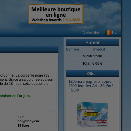
NL
S’identifier
Panier
Nombre
Produit
Aucun produit
Total:
0,00 €
Offre !
 ordonné. La corbeille noire (33
ement. Grâce à sa poignée et à son
123encre papier à copier -
é de 18 litres, cette poubelle en
2500 feuilles A4 - 80g/m2
FSC®
omiser de l'argent.
noir
polypropylène
18 litres