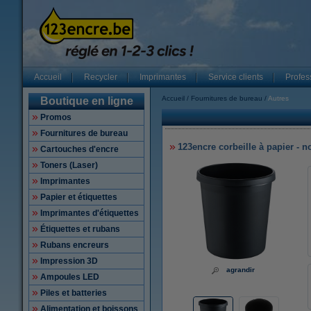
Accueil
Recycler
Imprimantes
Service clients
Profes
Accueil
Fournitures de bureau
Autres
Boutique en ligne
Promos
Fournitures de bureau
123encre corbeille à papier - no
Cartouches d'encre
Toners (Laser)
Imprimantes
Papier et étiquettes
Imprimantes d'étiquettes
Étiquettes et rubans
Rubans encreurs
Impression 3D
agrandir
Ampoules LED
Piles et batteries
Alimentation et boissons