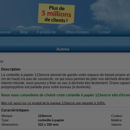
sionnel
Blog
À propos de
Offres d'emploi
Contact
Autres
ir
Description
La corbeille à papier 123encre permet de garder votre espace de travail propre et
cm de haut) n'a pas de couvercle, ce qui vous permet de jeter vos déchets direct
rebord robuste, vous pouvez y fixer un sac à déchets très facilement. D'une capacit
polypropylène est parfaite pour votre bureau (à domicile).
Nous vous conseillons de choisir cette corbeille à papier 123encre afin d'écon
Bien sûr aussi sur ce produit de la marque 123encre une garantie à 100%.
Caractéristiques
Marque:
123encre
Couleur:
Type:
corbeille à papier
Matière:
Dimensions:
315 x 330 mm
Volume: