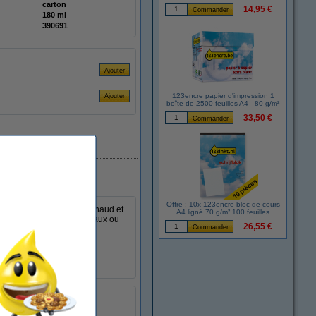
carton
14,95 €
180 ml
390691
123encre papier d'impression 1
boîte de 2500 feuilles A4 - 80 g/m²
33,50 €
Offre : 10x 123encre bloc de cours
ir du café, du chocolat chaud et
A4 ligné 70 g/m² 100 feuilles
ines (sportives), les bureaux ou
26,55 €
économiser de l'argent
carton
180 ml