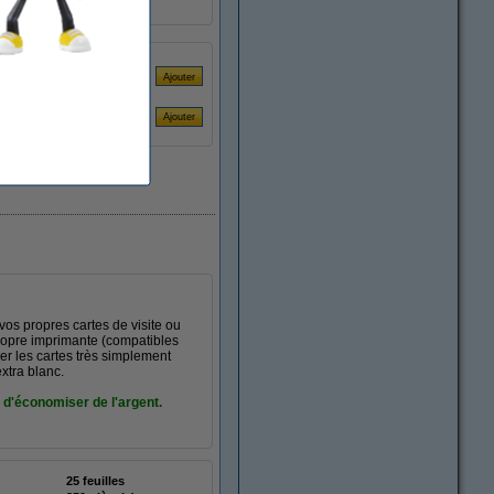
390690
e (500 pièces)
vos propres cartes de visite ou
propre imprimante (compatibles
er les cartes très simplement
xtra blanc.
 d'économiser de l'argent.
25 feuilles