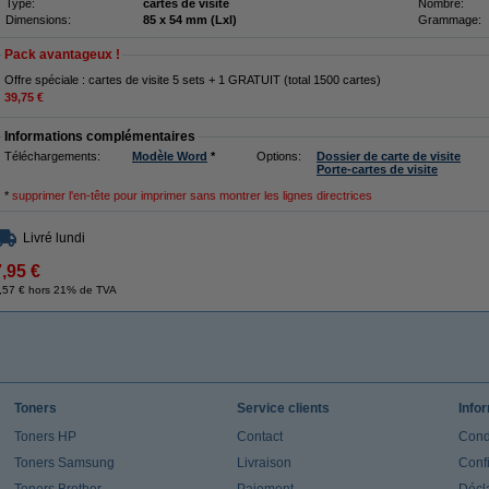
Type:
cartes de visite
Nombre:
Dimensions:
85 x 54 mm (Lxl)
Grammage:
Pack avantageux !
Offre spéciale : cartes de visite 5 sets + 1 GRATUIT (total 1500 cartes)
39,75 €
Informations complémentaires
Téléchargements:
Modèle Word
*
Options:
Dossier de carte de visite
Porte-cartes de visite
*
supprimer l'en-tête pour imprimer sans montrer les lignes directrices
Livré lundi
7,95 €
,57 € hors 21% de TVA
Toners
Service clients
Info
Toners HP
Contact
Cond
Toners Samsung
Livraison
Confi