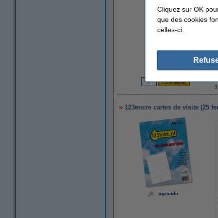
Cliquez sur OK pou
que des cookies fonc
celles-ci.
Refuse
3
123encre cartes de visite (25 fe
agrandir