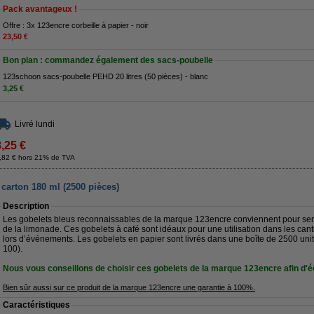
Pack avantageux !
Offre : 3x 123encre corbeille à papier - noir
23,50 €
Bon plan : commandez également des sacs-poubelle
123schoon sacs-poubelle PEHD 20 litres (50 pièces) - blanc
3,25 €
Livré lundi
8,25 €
,82 € hors 21% de TVA
 carton 180 ml (2500 pièces)
Description
Les gobelets bleus reconnaissables de la marque 123encre conviennent pour serv
de la limonade. Ces gobelets à café sont idéaux pour une utilisation dans les cant
lors d’événements. Les gobelets en papier sont livrés dans une boîte de 2500 uni
100).
Nous vous conseillons de choisir ces gobelets de la marque 123encre afin d'
Bien sûr aussi sur ce produit de la marque 123encre une garantie à 100%.
Caractéristiques