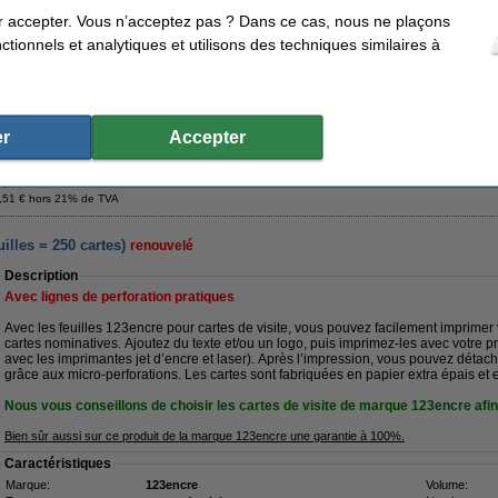
Nombre:
100 pièce(s)
Code produit:
r accepter. Vous n’acceptez pas ? Dans ce cas, nous ne plaçons
Bon plan : commandez également
tionnels et analytiques et utilisons des techniques similaires à
Offre combinée : 123encre sticks de crème de café (500 pièces) + 123encre sticks de sucr
23,95 €
123encre agitateurs en bois 110 mm (2000 pièces)
6,95 €
r
Accepter
4,25 €
,51 € hors 21% de TVA
uilles = 250 cartes)
renouvelé
Description
Avec lignes de perforation pratiques
Avec les feuilles 123encre pour cartes de visite, vous pouvez facilement imprimer 
cartes nominatives. Ajoutez du texte et/ou un logo, puis imprimez-les avec votre 
avec les imprimantes jet d’encre et laser). Après l’impression, vous pouvez détach
grâce aux micro-perforations. Les cartes sont fabriquées en papier extra épais et e
Nous vous conseillons de choisir les cartes de visite de marque 123encre afin
Bien sûr aussi sur ce produit de la marque 123encre une garantie à 100%.
Caractéristiques
Marque:
123encre
Volume: