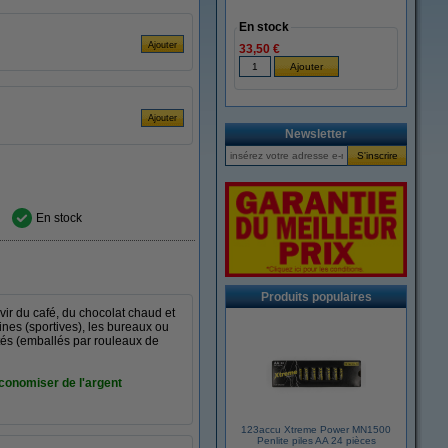
En stock
33,50 €
Newsletter
En stock
Produits populaires
ir du café, du chocolat chaud et
ines (sportives), les bureaux ou
tés (emballés par rouleaux de
économiser de l'argent
123accu Xtreme Power MN1500
Penlite piles AA 24 pièces