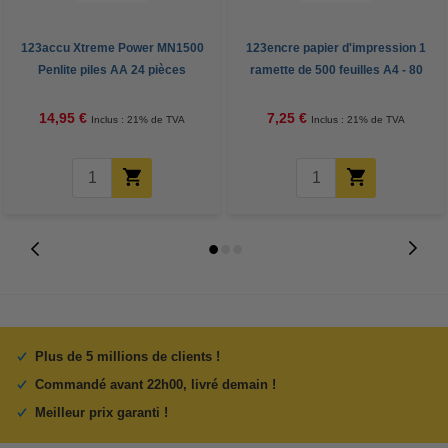
123accu Xtreme Power MN1500
123encre papier d'impression 1
Penlite piles AA 24 pièces
ramette de 500 feuilles A4 - 80
g/m²
14,95 €
7,25 €
Inclus : 21% de TVA
Inclus : 21% de TVA
Plus de 5 millions de clients !
Commandé avant 22h00, livré demain !
Meilleur prix garanti !