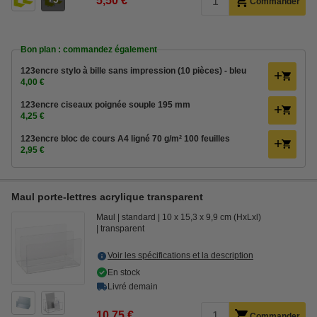
5,50 €
Commander
Bon plan : commandez également
123encre stylo à bille sans impression (10 pièces) - bleu
4,00 €
123encre ciseaux poignée souple 195 mm
4,25 €
123encre bloc de cours A4 ligné 70 g/m² 100 feuilles
2,95 €
Maul porte-lettres acrylique transparent
Maul
standard
10 x 15,3 x 9,9 cm (HxLxl)
transparent
Voir les spécifications et la description
En stock
Livré demain
10,75 €
Commander