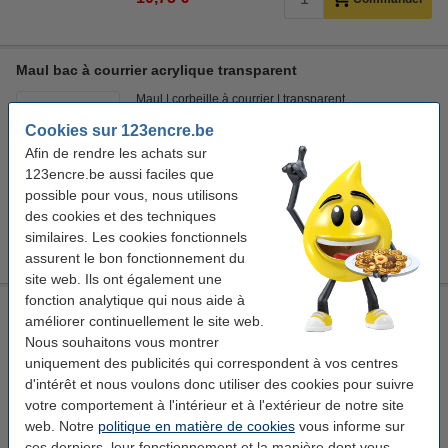
Maul bac à courrier acrylique transparent
Maul
corbeille à courrier
transparent
6,2 x 24,7 x 33,1 cm (HxLxl)
Cookies sur 123encre.be
Afin de rendre les achats sur
Voir les spécifications et la description
123encre.be aussi faciles que
En stock
possible pour vous, nous utilisons
Livré demain
des cookies et des techniques
similaires. Les cookies fonctionnels
18,50 €
Commander
assurent le bon fonctionnement du
site web. Ils ont également une
fonction analytique qui nous aide à
Maul cintre acrylique (5 pièces) - noir
améliorer continuellement le site web.
Maul
cintre
noir
acrylique
Nous souhaitons vous montrer
uniquement des publicités qui correspondent à vos centres
Voir les spécifications et la description
d'intérêt et nous voulons donc utiliser des cookies pour suivre
En stock
votre comportement à l'intérieur et à l'extérieur de notre site
Livré demain
web. Notre
politique en matière de cookies
vous informe sur
ces derniers, leur fonctionnement et la manière dont vous