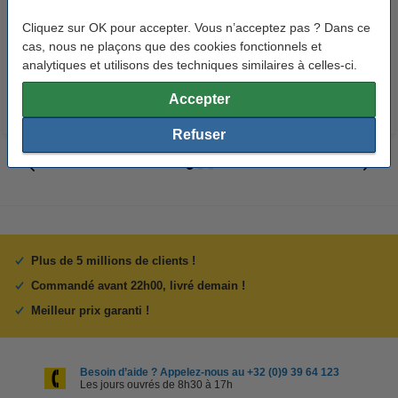
Penlite piles AA 24 pièces
ramette de 500 feuilles A4 - 80
g/m²
Cliquez sur OK pour accepter. Vous n’acceptez pas ? Dans ce
cas, nous ne plaçons que des cookies fonctionnels et
14,95 €
7,25 €
Inclus : 21% de TVA
Inclus : 21% de TVA
analytiques et utilisons des techniques similaires à celles-ci.
Accepter
Refuser
Plus de 5 millions de clients !
Commandé avant 22h00, livré demain !
Meilleur prix garanti !
Besoin d’aide ? Appelez-nous au +32 (0)9 39 64 123
Les jours ouvrés de 8h30 à 17h