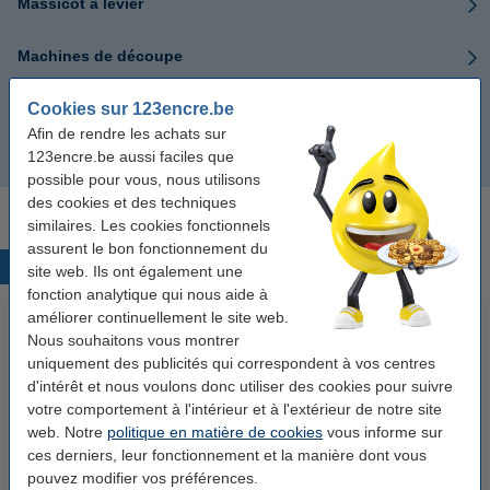
Massicot à levier
Machines de découpe
Cookies sur 123encre.be
Lames de coupe
Afin de rendre les achats sur
123encre.be aussi faciles que
Bandes de coupe
possible pour vous, nous utilisons
des cookies et des techniques
similaires. Les cookies fonctionnels
assurent le bon fonctionnement du
Produits populaires
site web. Ils ont également une
fonction analytique qui nous aide à
améliorer continuellement le site web.
Nous souhaitons vous montrer
uniquement des publicités qui correspondent à vos centres
d'intérêt et nous voulons donc utiliser des cookies pour suivre
votre comportement à l'intérieur et à l'extérieur de notre site
web. Notre
politique en matière de cookies
vous informe sur
ces derniers, leur fonctionnement et la manière dont vous
123accu Xtreme Power MN1500
123encre papier d'impression 1
pouvez modifier vos préférences.