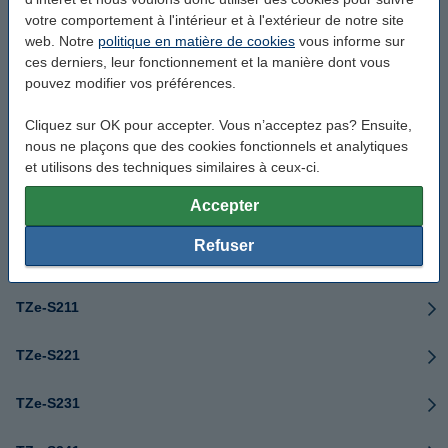
TZe-S111
votre comportement à l'intérieur et à l'extérieur de notre site
web. Notre
politique en matière de cookies
vous informe sur
ces derniers, leur fonctionnement et la manière dont vous
TZe-S121
pouvez modifier vos préférences.
TZe-S131
Cliquez sur OK pour accepter. Vous n’acceptez pas? Ensuite,
nous ne plaçons que des cookies fonctionnels et analytiques
TZe-S141
et utilisons des techniques similaires à ceux-ci.
Accepter
TZe-S151
Refuser
TZe-S161
TZe-S211
TZe-S221
TZe-S231