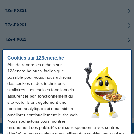
TZe-FX251
TZe-FX261
TZe-FX611
TZe-FX621
Cookies sur 123encre.be
Afin de rendre les achats sur
TZe-FX631
123encre.be aussi faciles que
possible pour vous, nous utilisons
TZe-FX641
des cookies et des techniques
similaires. Les cookies fonctionnels
assurent le bon fonctionnement du
TZe-FX651
site web. Ils ont également une
fonction analytique qui nous aide à
TZe-FX661
améliorer continuellement le site web.
Nous souhaitons vous montrer
uniquement des publicités qui correspondent à vos centres
Rubans TZe-S (super collant)
d'intérêt et nous voulons donc utiliser des cookies pour suivre