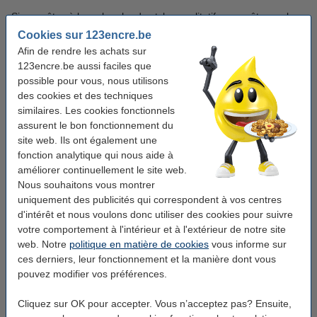
Si vous êtes à la recherche de stylos qualitatifs, vous êtes au bon
endroit. Que vous cherchiez des stylos à bille, des stylos gel ou
Cookies sur 123encre.be
des stylos plus luxueux, vous trouvez ce que vous cherchez ici.
Afin de rendre les achats sur
Certains de nos clients jurent que nos stylos de marque propre
123encre.be aussi faciles que
leur donnent le plus grand confort d’écriture. En plus de ce choix
possible pour vous, nous utilisons
populaire, nous offrons également des stylos des marques telles
des cookies et des techniques
que BIC, Papermate, Schneider et Stabilo.
similaires. Les cookies fonctionnels
assurent le bon fonctionnement du
Stylos luxueux : un look professionnel avec Parker et Cross
site web. Ils ont également une
Vous voulez faire une bonne impression au bureau ou dans
fonction analytique qui nous aide à
l’auditorium ? Optez pour un stylo de luxe de Cross, Parker ou
améliorer continuellement le site web.
Sheaffer. Ces stylos - qui ont souvent une finition en chrome -
Nous souhaitons vous montrer
dégagent de classe et offrent une expérience d’écriture
uniquement des publicités qui correspondent à vos centres
confortable. Une autre option élégante est un stylo-plume. Grâce
d'intérêt et nous voulons donc utiliser des cookies pour suivre
à leur poids faible et leur style d’écriture fluent, les stylos-plume
sont parfaits pour de longues périodes d’écriture.
votre comportement à l'intérieur et à l'extérieur de notre site
web. Notre
politique en matière de cookies
vous informe sur
Stylos AirPress : écrivez toujours et partout
ces derniers, leur fonctionnement et la manière dont vous
Travaillez-vous souvent à l’extérieur ou sur site ? Alors un stylo
pouvez modifier vos préférences.
AirPress est indispensable pour vous. Avec ces stylos,
développés par NASA, vous pouvez écrire sans gravité et dans
Cliquez sur OK pour accepter. Vous n’acceptez pas? Ensuite,
des conditions extrêmes. Qu’il s’agisse de papier mouillé, ou de