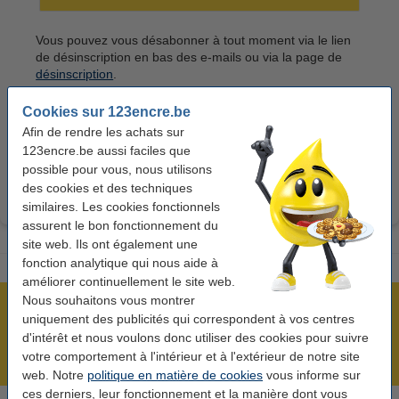
Vous pouvez vous désabonner à tout moment via le lien
de désinscription en bas des e-mails ou via la page de
désinscription
.
Chez 123encre, nous accordons une grande importance
Cookies sur 123encre.be
à la protection de votre vie privée. Vos données
Afin de rendre les achats sur
personnelles sont donc traitées avec soin. Veuillez lire
123encre.be aussi faciles que
notre
politique de confidentialité
pour plus d'informations.
possible pour vous, nous utilisons
des cookies et des techniques
similaires. Les cookies fonctionnels
assurent le bon fonctionnement du
site web. Ils ont également une
fonction analytique qui nous aide à
améliorer continuellement le site web.
Nous souhaitons vous montrer
Plus de 5 millions de clients !
uniquement des publicités qui correspondent à vos centres
Commandé avant 22h00, livré demain !
d'intérêt et nous voulons donc utiliser des cookies pour suivre
votre comportement à l'intérieur et à l'extérieur de notre site
Meilleur prix garanti !
web. Notre
politique en matière de cookies
vous informe sur
ces derniers, leur fonctionnement et la manière dont vous