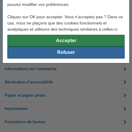
pouvez modifier vos préférences.
Besoin d’aide ? Appelez-nous au +32 (0)9 39 64 123
Les jours ouvrés de 8h30 à 17h
Cliquez sur OK pour accepter. Vous n’acceptez pas ? Dans ce
cas, nous ne plaçons que des cookies fonctionnels et
analytiques et utilisons des techniques similaires à celles-ci.
Cartouches d'encre
Accepter
Toners
Refuser
Service clients
Informations sur l'entreprise
Déclaration d’accessibilité
Papier et papier photo
Imprimantes
Fournitures de bureau