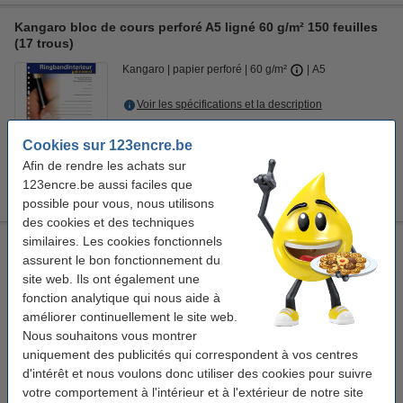
Kangaro bloc de cours perforé A5 ligné 60 g/m² 150 feuilles
(17 trous)
Kangaro
papier perforé
60 g/m²
A5
Voir les spécifications et la description
En stock
Cookies sur 123encre.be
Livré lundi
Afin de rendre les achats sur
2,75 €
Commander
123encre.be aussi faciles que
possible pour vous, nous utilisons
des cookies et des techniques
similaires. Les cookies fonctionnels
Kangaro papier perforé A4 vierge 120 g/m² 50 feuilles (23
assurent le bon fonctionnement du
trous)
site web. Ils ont également une
Kangaro
papier perforé
120 g/m²
A4
fonction analytique qui nous aide à
améliorer continuellement le site web.
Voir les spécifications et la description
Nous souhaitons vous montrer
En stock
uniquement des publicités qui correspondent à vos centres
Livré lundi
d'intérêt et nous voulons donc utiliser des cookies pour suivre
votre comportement à l'intérieur et à l'extérieur de notre site
2,75 €
Commander