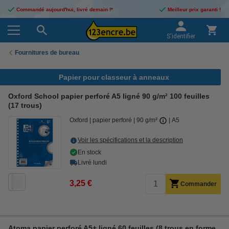
Commandé aujourd'hui, livré demain !*
Meilleur prix garanti !
S'identifier
Fournitures de bureau
Papier pour classeur à anneaux
Oxford School papier perforé A5 ligné 90 g/m² 100 feuilles
(17 trous)
Oxford
papier perforé
90 g/m²
A5
Voir les spécifications et la description
En stock
Livré lundi
3,25 €
Commander
Atoma papier perforé A5+ ligné 60 feuilles (8 trous en forme