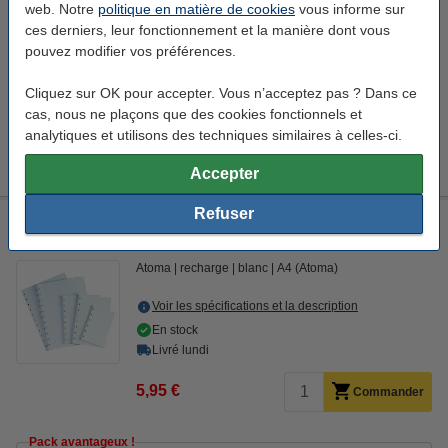
web. Notre
politique en matière de cookies
vous informe sur
ces derniers, leur fonctionnement et la manière dont vous
Bon plan : commandez également
pouvez modifier vos préférences.
Kangaro bloc de cours perforé A4 ligné 60 g/m² 100 feuilles
(23 trous)
Cliquez sur OK pour accepter. Vous n’acceptez pas ? Dans ce
2,50 €
cas, nous ne plaçons que des cookies fonctionnels et
Kangaro bloc de cours perforé A4 quadrillé 10 mm 60 g/m²
analytiques et utilisons des techniques similaires à celles-ci.
100 feuilles (23 trous)
2,50 €
Accepter
Refuser
Atoma papier perforé A4 ligné 120 feuilles (11 trous en forme
de T)
Atoma
recharge
blanc
A4 (Atoma)
Voir les spécifications et la description
En stock
Livré lundi
5,95 €
Commander
Pack avantageux !