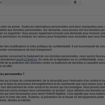
votre vie privée. Toutes les informations personnelles sont donc manipulées avec 
licables aux données personnelles. Sur demande, vous pouvez voir les données per
er ou supprimer. Vous pouvez également envoyer une demande pour recevoir une
e permission ou indiquer les raisons pour lesquelles vous souhaitez que nous limi
er des modifications à notre politique de confidentialité. Il est recommandé de con
 prendre connaissance de tout changement.
laintes concernant le traitement de vos données personnelles, nous serons heureux
t directement
avg@123inkt.be
. En vertu de la législation sur la confidentialité, vou
rité de la protection des données contre ce traitement de données à caractère per
 cet effet.
es personnelles ?
s sur la base du consentement, de la nécessité pour l'exécution d'un contrat et sur 
r le biais du processus d'enregistrement et de commande que vous suivez pour ach
e bon déroulement de votre achat et du service qui l'accompagne. Vous pouvez bien
trat est conclu lorsque vous commandez un produit ; nous utilisons vos données 
es qui sont nécessaires pour servir l'intérêt légitime. Cela signifie que nous traito
ice et notre site web. Toutefois, la prévention de la fraude en fait également parti
roits, libertés et intérêts.