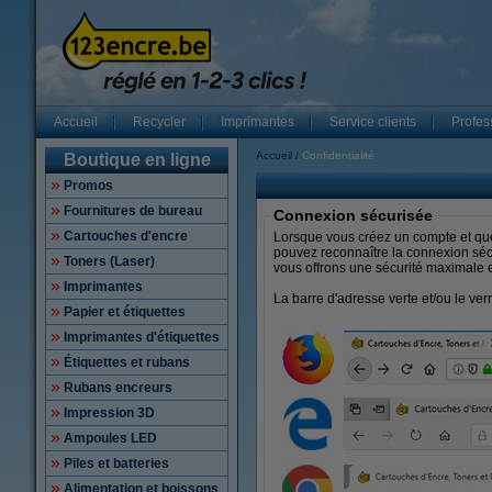
Accueil
Recycler
Imprimantes
Service clients
Profes
Accueil
Confidentialité
Boutique en ligne
Promos
Fournitures de bureau
Connexion sécurisée
Cartouches d'encre
Lorsque vous créez un compte et qu
pouvez reconnaître la connexion sécu
Toners (Laser)
vous offrons une sécurité maximale e
Imprimantes
La barre d'adresse verte et/ou le ver
Papier et étiquettes
Imprimantes d'étiquettes
Étiquettes et rubans
Rubans encreurs
Impression 3D
Ampoules LED
Piles et batteries
Alimentation et boissons