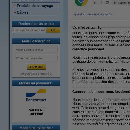
Produits de nettoyage
Câbles
Retour au service clients
Rechercher un article
Confidentialité
OK
Nous attachons une grande valeur à 
toutes les dispositions légales app
Mon 123encre.be
pouvez nous demander de les modifi
données que nous utilisons avec votr
caractère personnel.
Nous nous réservons le droit d'apport
politique de confidentialité afin de
Si vous avez des questions ou des p
réponse la plus rapide en contactan
Mot de passe oublié ?
déposer une plainte auprès de l'auto
l'autorité de protection des données à
Modes de paiement :
Comment obtenons-nous les donné
Nous traitons les données personnelle
Nous recevons votre consentement pa
web. Cela nous permet de garantir l
consentement à tout moment. Le con
outre, nous pouvons traiter les donné
nécessaires pour optimiser notre serv
balance les intérêts légitimes et vos d
Modes de livraison :