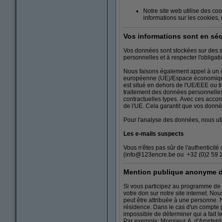
Notre site web utilise des coo
informations sur les cookies
Vos informations sont en sé
Vos données sont stockées sur des 
personnelles et à respecter l'obligati
Nous faisons également appel à un ce
européenne (UE)/Espace économique e
est situé en dehors de l'UE/EEE ou 
traitement des données personnelles
contractuelles types. Avec ces accor
de l'UE. Cela garantit que vos donné
Pour l'analyse des données, nous uti
Les e-mails suspects
Vous n'êtes pas sûr de l'authenticit
(info@123encre.be ou +32 (0)2 59 2
Mention publique anonyme de
Si vous participez au programme de
votre don sur notre site internet. N
peut être attribuée à une personne. N
résidence. Dans le cas d'un compte p
impossible de déterminer qui a fait l
Par exemple: Monsieur A. d'Amsterd