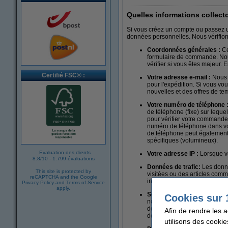
Quelles informations collec
Si vous créez un compte ou passez u
données personnelles. Nous vérifion
Coordonnées générales :
Ce
formulaire de commande. Nous 
vérifier si vous êtes majeur.
Certifié FSC® :
Votre adresse e-mail :
Nous u
pour l'expédition. Si vous vou
nouvelles et des offres de t
Votre numéro de téléphone 
de téléphone (fixe) sur leque
pour vérifier votre commande 
numéro de téléphone dans votr
de téléphone peut également 
spécifiques (volumineux).
Evaluation des clients
Votre adresse IP :
Lorsque v
8.8
/
10
-
1.799 évaluations
Données de trafic:
Les donnée
This site is protected by
visitées ou des articles comm
reCAPTCHA and the Google
internet.
Privacy Policy
and
Terms of Service
apply.
Service clients :
Vous pouvez
Cookies sur 
notre service et éviter de de
dossier personnel et confiden
Afin de rendre les 
des plaintes. Nous vous en i
utilisons des cookie