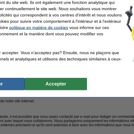
ouvoir payer votre commande, nous utilisons un environnement de paiement sécur
nt du site web. Ils ont également une fonction analytique qui
kées dans notre administration ainsi qu'à la banque et aux services de paiement afin
er continuellement le site web. Nous souhaitons vous montrer
icités qui correspondent à vos centres d'intérêt et nous voulons
ment sur les données des clients pour prévenir les fraudes. Si nécessaire, nous 
okies pour suivre votre comportement à l'intérieur et à l'extérieur
Notre
politique en matière de cookies
vous informe sur ces
s données seront stockées chez nous aussi longtemps que nécessaire pour traite
s de compte chez nous, vos données seront supprimées, sauf obligation légale de 
tionnement et la manière dont vous pouvez modifier vos
tion de retenue d'impôt de 7 ans).
us ces données?
r accepter. Vous n’acceptez pas? Ensuite, nous ne plaçons que
 :
nels et analytiques et utilisons des techniques similaires à ceux-
nde.
ivraison que vous avez indiquée. Si nécessaire pour traiter la commande, nous trans
es services de livraison ou des fournisseurs qui traitent ou livrent la commande pou
r
Accepter
s nouvelles (si vous vous êtes inscrit pour cela).
de notre site internet.
de, il est possible que vous soyez contacté par e-mail pour rédiger un commentai
ers avec lequel nous collaborons. Nous partageons uniquement les informations né
externes précisent ce qu'ils sont autorisés à faire avec les informations que nous l