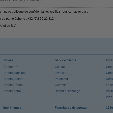
 notre politique de confidentialité, veuillez nous contacter par :
e
ou par téléphone : +32 (0)2 59 21 812
volution B.V.
Toners
Service clients
Info
Toners HP
Contact
Cond
Toners Samsung
Livraison
Confi
Toners Brother
Paiement
Décla
Toners Canon
Garantie
Label
Toners Xerox
Retour et échange
Polit
Plan 
Imprimantes
Fournitures de bureau
123e