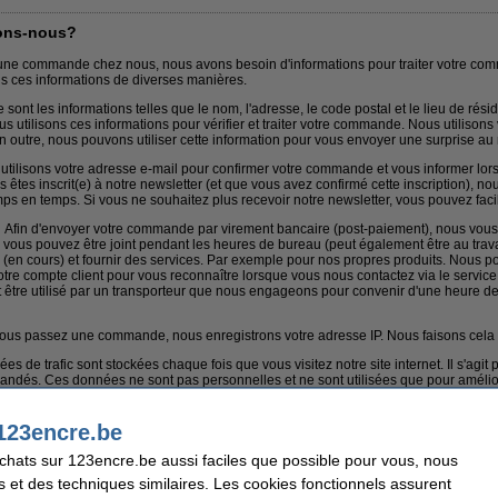
tons-nous?
ne commande chez nous, nous avons besoin d'informations pour traiter votre comm
s ces informations de diverses manières.
 sont les informations telles que le nom, l'adresse, le code postal et le lieu de rés
utilisons ces informations pour vérifier et traiter votre commande. Nous utilisons
 En outre, nous pouvons utiliser cette information pour vous envoyer une surprise a
tilisons votre adresse e-mail pour confirmer votre commande et vous informer lo
s êtes inscrit(e) à notre newsletter (et que vous avez confirmé cette inscription), 
emps en temps. Si vous ne souhaitez plus recevoir notre newsletter, vous pouvez fa
:
Afin d'envoyer votre commande par virement bancaire (post-paiement), nous vo
l vous pouvez être joint pendant les heures de bureau (peut également être au trav
(en cours) et fournir des services. Par exemple pour nos propres produits. Nous p
e compte client pour vous reconnaître lorsque vous nous contactez via le service c
être utilisé par un transporteur que nous engageons pour convenir d'une heure de 
ous passez une commande, nous enregistrons votre adresse IP. Nous faisons cela p
s de trafic sont stockées chaque fois que vous visitez notre site internet. Il s'ag
andés. Ces données ne sont pas personnelles et ne sont utilisées que pour améliore
 nous appeler, envoyer un e-mail, chatter ou nous envoyer un message par Facebo
123encre.be
voir raconter la même histoire plusieurs fois, nous prenons de courtes notes. Ces 
tiel. Les appels téléphoniques peuvent être enregistrés à des fins de formation et d
achats sur 123encre.be aussi faciles que possible pour vous, nous
nformerons par téléphone.
s et des techniques similaires. Les cookies fonctionnels assurent