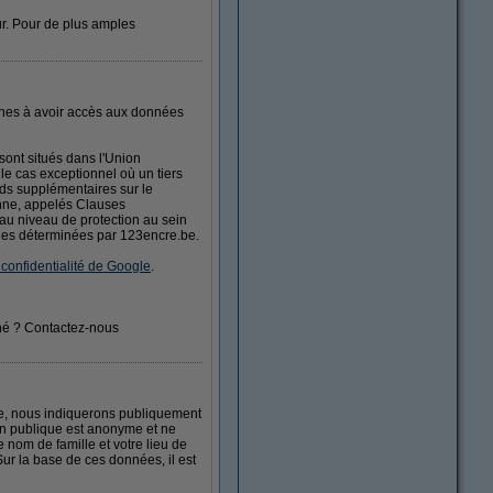
eur. Pour de plus amples
nnes à avoir accès aux données
sont situés dans l'Union
e cas exceptionnel où un tiers
ds supplémentaires sur le
enne, appelés Clauses
au niveau de protection au sein
elles déterminées par 123encre.be.
 confidentialité de Google
.
nné ? Contactez-nous
e, nous indiquerons publiquement
ion publique est anonyme et ne
 nom de famille et votre lieu de
ur la base de ces données, il est