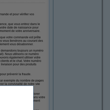
ande et pour vérifier vos
idence, que vous entrez dans le
 votre date de naissance pour
u moment de votre anniversaire.
rsque votre commande est prête
nous vous tiendrons au courant des
cilement vous désabonner.
us demandons toujours un numéro
ail). Nous utilisons ce numéro
ouvons également utiliser votre
lients et le chat. Votre numéro
livraison pour des produits
our prévenir la fraude.
it par exemple du nombre de pages
r la convivialité de notre site
ok ou Twitter. Pour améliorer
données sont conservées dans votre
e qualité ou pour le traitement