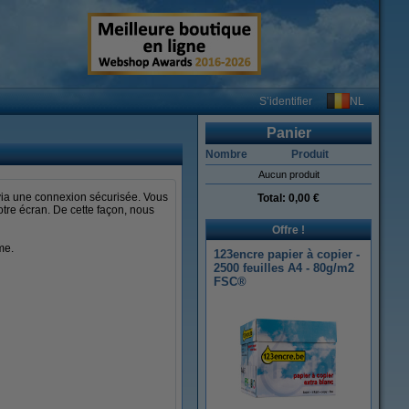
NL
S’identifier
Panier
Nombre
Produit
Aucun produit
ia une connexion sécurisée. Vous
Total:
0,00 €
tre écran. De cette façon, nous
Offre !
me.
123encre papier à copier -
2500 feuilles A4 - 80g/m2
FSC®