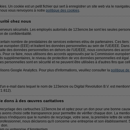
kies. Un cookie est un petit fichier qui sert à enregistrer un site web via le navigat
, nous vous renvoyons à notre
politique des cookies
.
curité chez nous
serveurs sécurisés. Les employés autorisés de 123encre.be sont les seules perso
on de confidentialité.
rtain nombre de prestataires de services externes et/ou de partenaires. Ces tiers 
uropéen (EEE) et traitent les données personnelles au sein de l'UE/EEE. Dans l
traite des données personnelles en dehors de l'UE/EEE, nous conclurons des accor
. Pour ce faire, nous utilisons des accords approuvés par la Commission europé
ds supplémentaires, le niveau de protection de vos données personnelles est égal 
es personnelles sont en sécurité et ne peuvent être utilisées à d'autres fins que c
lisons Google Analytics. Pour plus d'informations, veuillez consulter la
politique de
é d'un e-mail dans lequel le nom de 123encre ou Digital Revolution B.V. est mentio
1 812).
 dons à des œuvres caritatives
 recyclage des cartouches 123encre.be et optez pour un don pour une bonne caus
ous avons choisi cette transparence pour permettre de vérifier chaque don. La ment
ous n'indiquons que le numéro de recyclage, votre sexe, la première lettre de votre
rofessionnel, nous déclarons qu'il concerne une entreprise et son établissement. S
e don.
am ou entreprise d'Amsterdam.