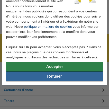
améliorer continuellement le site web.
d’encre.
Nous souhaitons vous montrer
uniquement des publicités qui correspondent à vos centres
d'intérêt et nous voulons donc utiliser des cookies pour suivre
votre comportement à l'intérieur et à l'extérieur de notre site
web. Notre
politique en matière de cookies
vous informe sur
ces derniers, leur fonctionnement et la manière dont vous
pouvez modifier vos préférences.
Plus de 5 millions de clients !
Cliquez sur OK pour accepter. Vous n’acceptez pas ? Dans ce
Commandé avant 22h00, livré demain !
cas, nous ne plaçons que des cookies fonctionnels et
Meilleur prix garanti !
analytiques et utilisons des techniques similaires à celles-ci.
Accepter
Besoin d’aide ? Appelez-nous au +32 (0)9 39 64 123
Les jours ouvrés de 8h30 à 17h
Refuser
Cartouches d'encre
Toners