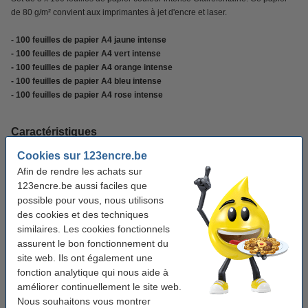
de 80 g/m² convient aux imprimantes à jet d'encre et laser.
- 100 feuilles de papier A4 jaune intense
- 100 feuilles de papier A4 vert intense
- 100 feuilles de papier A4 orange intense
- 100 feuilles de papier A4 bleu intense
- 100 feuilles de papier A4 rose intense
Caractéristiques
Cookies sur 123encre.be
Marque:
Clairefontaine
Afin de rendre les achats sur
123encre.be aussi faciles que
Couleur:
couleur (5x) jaune, vert, orange, bleu, rose
possible pour vous, nous utilisons
Grammage:
80 g/m²
des cookies et des techniques
similaires. Les cookies fonctionnels
Format:
A4
assurent le bon fonctionnement du
site web. Ils ont également une
Nombre de feuilles:
500 feuilles
fonction analytique qui nous aide à
Code produit:
250012
améliorer continuellement le site web.
Nous souhaitons vous montrer