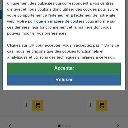
uniquement des publicités qui correspondent à vos centres
d'intérêt et nous voulons donc utiliser des cookies pour suivre
Produits populaires
votre comportement à l'intérieur et à l'extérieur de notre site
web. Notre
politique en matière de cookies
vous informe sur
ces derniers, leur fonctionnement et la manière dont vous
pouvez modifier vos préférences.
Cliquez sur OK pour accepter. Vous n’acceptez pas ? Dans ce
cas, nous ne plaçons que des cookies fonctionnels et
analytiques et utilisons des techniques similaires à celles-ci.
Accepter
123encre papier d'impression 1
123encre papier d'impression 1
ramette de 500 feuilles A4 - 80
boîte de 2500 feuilles A4 - 80
Refuser
g/m²
g/m²
7,25 €
33,50 €
Inclus : 21% de TVA
Inclus : 21% de TVA