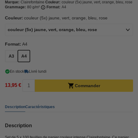
Marque:
Clairefontaine
Couleur:
couleur (5x) jaune, vert, orange, bleu, rose
Grammage:
80 g/m²
Format:
A4
Couleur:
couleur (5x) jaune, vert, orange, bleu, rose
couleur (5x) jaune, vert, orange, bleu, rose
Format:
A4
A3
A4
En stock
Livré lundi
13,95 €
Commander
Description
Caractéristiques
Description
Set de 5 x 100 feuilles de papier couleur intense Clairefontaine. Ce papier