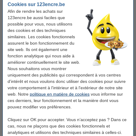
Marque:
123encre
Cookies sur 123encre.be
Afin de rendre les achats sur
Grammage:
80 g/m²
123encre.be aussi faciles que
Quantité:
possible pour vous, nous utilisons
1 ramette
des cookies et des techniques
Format:
A4
similaires. Les cookies fonctionnels
assurent le bon fonctionnement du
Nombre de feuilles:
500 feuilles
site web. Ils ont également une
Unité d'emballage:
ramette
fonction analytique qui nous aide à
améliorer continuellement le site web.
Nous souhaitons vous montrer
Pack avantageux !
uniquement des publicités qui correspondent à vos centres
d'intérêt et nous voulons donc utiliser des cookies pour suivre
123encre papier d'impression 1 boîte de 2500
feuilles A4 - 80 g/m²
votre comportement à l'intérieur et à l'extérieur de notre site
33,50 €
web. Notre
politique en matière de cookies
vous informe sur
ces derniers, leur fonctionnement et la manière dont vous
Labels environnementaux et de qualité
pouvez modifier vos préférences.
Ce papier est certifié
FSC
.
Cliquez sur OK pour accepter. Vous n’acceptez pas ? Dans ce
Ce papier porte le label
écologique européen
EU-Ecolabel
.
cas, nous ne plaçons que des cookies fonctionnels et
analytiques et utilisons des techniques similaires à celles-ci.
Ce papier porte le label de qualité
ColorLok-keurmerk
.