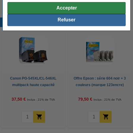
Accepter
Refuser
Produits populaires
Canon PG-545XL/CL-546XL
Offre Epson : série 604 noir + 3
multipack haute capacité
couleurs (marque 123encre)
(marque 123encre) - noir +
couleur
37,50 €
79,50 €
Inclus : 21% de TVA
Inclus : 21% de TVA