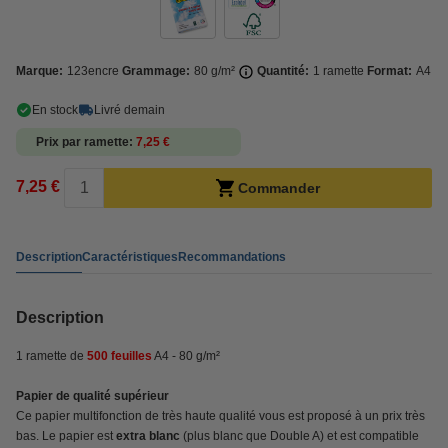
Marque:
123encre
Grammage:
80 g/m²
Quantité:
1 ramette
Format:
A4
En stock
Livré demain
Prix par ramette
7,25 €
7,25 €
Commander
Description
Caractéristiques
Recommandations
Description
1 ramette de
500 feuilles
A4 - 80 g/m²
Papier de qualité supérieur
Ce papier multifonction de très haute qualité vous est proposé à un prix très
bas. Le papier est
extra blanc
(plus blanc que Double A) et est compatible