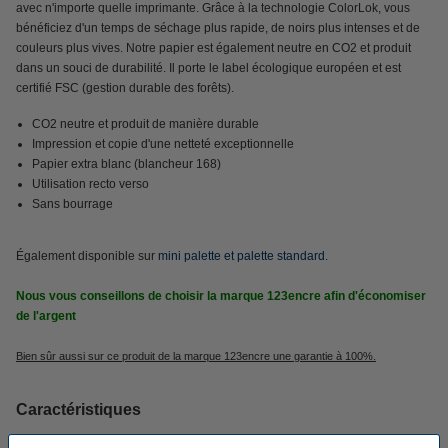
avec n'importe quelle imprimante.
Grâce à la technologie ColorLok, vous
bénéficiez d'un temps de séchage plus rapide, de noirs plus intenses et de
couleurs plus vives. Notre papier est également neutre en CO2 et produit
dans un souci de durabilité. Il porte le label écologique européen et est
certifié FSC (gestion durable des forêts).
CO2 neutre et produit de manière durable
Impression et copie d'une netteté exceptionnelle
Papier extra blanc (blancheur 168)
Utilisation recto verso
Sans bourrage
Également disponible sur
mini palette et palette standard
.
Nous vous conseillons de choisir la marque 123encre afin d'économiser
de l'argent
Bien sûr aussi sur ce produit de la marque 123encre une garantie à 100%.
Caractéristiques