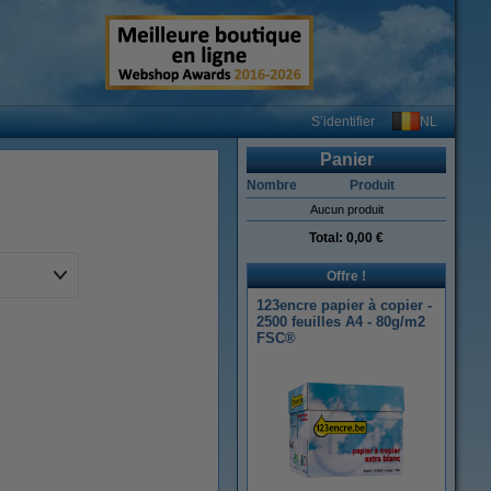
NL
S’identifier
Panier
Nombre
Produit
Aucun produit
Total:
0,00 €
Offre !
123encre papier à copier -
2500 feuilles A4 - 80g/m2
FSC®