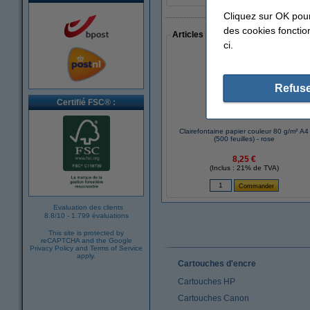
Cliquez sur OK pou
des cookies fonction
Articles populaires auprès des cli
ci.
Refuse
Certifié FSC® :
Clairefontaine papier couleur 80 g/m² A4
(500 feuilles) - rose
8,25 €
(Inclus : 21% de TVA)
Evaluation des clients
8.8
/
10
-
1.799 évaluations
This site is protected by
reCAPTCHA and the Google
Privacy Policy
and
Terms of Service
apply.
Cartouches d'encre
Cartouches HP
Cartouches Canon