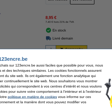
r
8,95 €
7,40 € hors 21% de TVA
En stock
Livré demain
Commander
123encre.be
re Boutique en ligne'
Déjà plus de 5 millions de clients
92% recommandent 
achats sur 123encre.be aussi faciles que possible pour vous, nous
s et des techniques similaires. Les cookies fonctionnels assurent
nt du site web. Ils ont également une fonction analytique qui
refontaine donne une dimension supplémentaire aux documents. Ce papier de coule
e A4 (imprimantes à jet d'encre et laser). Le papier de 80 g/m² offre des possibilités
er continuellement le site web. Nous souhaitons vous montrer
tient 500 feuilles de papier coloré multifonctionnel.
icités qui correspondent à vos centres d'intérêt et nous voulons
okies pour suivre votre comportement à l'intérieur et à l'extérieur
Notre
politique en matière de cookies
vous informe sur ces
tionnement et la manière dont vous pouvez modifier vos
efontaine
Format:
 cerise
Nombre de feuilles:
m²
Code produit: