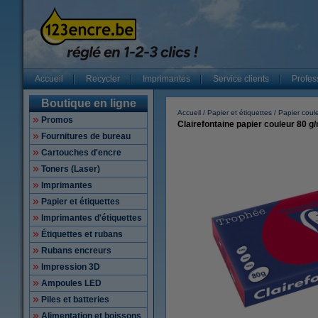
Accueil
Recycler
Imprimantes
Service clients
Profes
Boutique en ligne
Accueil
Papier et étiquettes
Papier coul
Promos
Clairefontaine papier couleur 80 g/m
Fournitures de bureau
Cartouches d'encre
Toners (Laser)
Imprimantes
Papier et étiquettes
Imprimantes d'étiquettes
Étiquettes et rubans
Rubans encreurs
Impression 3D
Ampoules LED
Piles et batteries
Alimentation et boissons