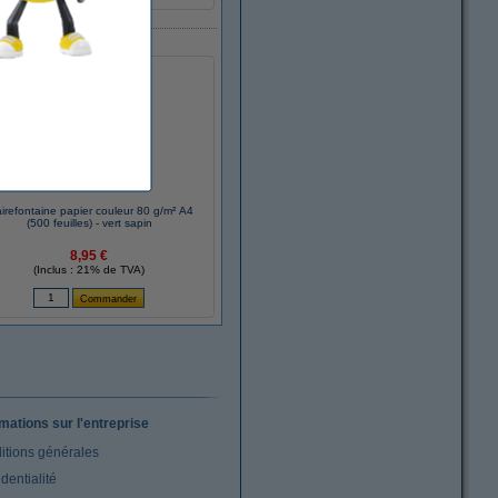
airefontaine papier couleur 80 g/m² A4
(500 feuilles) - vert sapin
8,95 €
(Inclus : 21% de TVA)
rmations sur l'entreprise
itions générales
dentialité