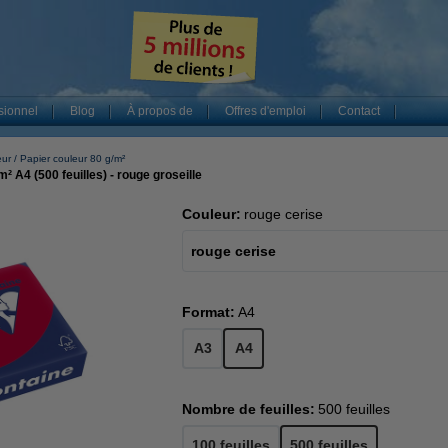
sionnel
Blog
À propos de
Offres d'emploi
Contact
eur
Papier couleur 80 g/m²
² A4 (500 feuilles) - rouge groseille
Couleur:
rouge cerise
rouge cerise
Format:
A4
A3
A4
Nombre de feuilles:
500 feuilles
100 feuilles
500 feuilles