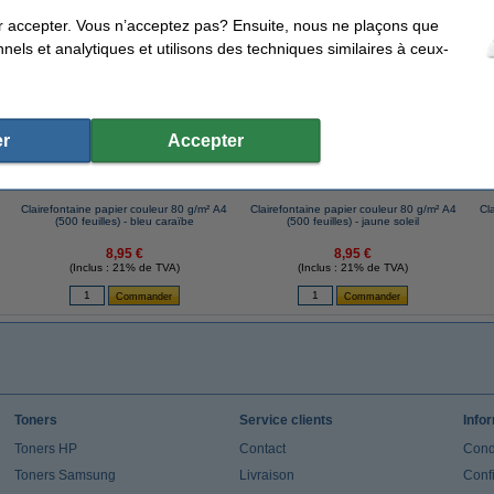
r accepter. Vous n’acceptez pas? Ensuite, nous ne plaçons que
nels et analytiques et utilisons des techniques similaires à ceux-
ents qui ont également commandé cet article
r
Accepter
Clairefontaine papier couleur 80 g/m² A4
Clairefontaine papier couleur 80 g/m² A4
Cl
(500 feuilles) - bleu caraïbe
(500 feuilles) - jaune soleil
8,95 €
8,95 €
(Inclus : 21% de TVA)
(Inclus : 21% de TVA)
Toners
Service clients
Info
Toners HP
Contact
Cond
Toners Samsung
Livraison
Confi