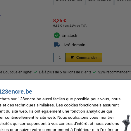
r
8,25 €
6,82 € hors 21% de TVA
En stock
Livré demain
Commander
re Boutique en ligne'
Déjà plus de 5 millions de clients
92% recommandent 
refontaine donne une dimension supplémentaire aux documents. Ce papier de couleur
123encre.be
mantes à jet d'encre et laser). Le papier de 80 g/m² offre des possibilités illimité
achats sur 123encre.be aussi faciles que possible pour vous, nous
feuilles de papier coloré multifonctionnel.
s et des techniques similaires. Les cookies fonctionnels assurent
nt du site web. Ils ont également une fonction analytique qui
er continuellement le site web. Nous souhaitons vous montrer
efontaine
Format:
icités qui correspondent à vos centres d'intérêt et nous voulons
Nombre de feuilles:
m²
Code produit:
okies pour suivre votre comportement à l'intérieur et à l'extérieur