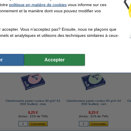
Notre
politique en matière de cookies
vous informe sur ces
tionnement et la manière dont vous pouvez modifier vos
ntaine papier couleur 80 g/m² A4 (500 feuilles) - canari
r accepter. Vous n’acceptez pas? Ensuite, nous ne plaçons que
nels et analytiques et utilisons des techniques similaires à ceux-
r
Accepter
ents qui ont également commandé cet article
Clairefontaine papier couleur 80 g/m² A4
Clairefontaine papier couleur 80 g/m² A4
Cl
(500 feuilles) - rose
(500 feuilles) - vert
8,25 €
8,25 €
(Inclus : 21% de TVA)
(Inclus : 21% de TVA)