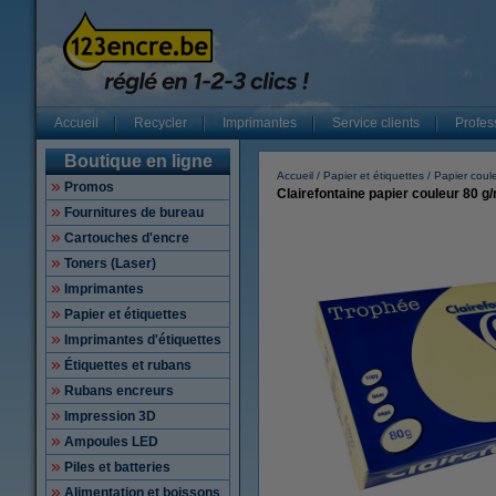
Accueil
Recycler
Imprimantes
Service clients
Profes
Boutique en ligne
Accueil
Papier et étiquettes
Papier coul
Promos
Clairefontaine papier couleur 80 g/m
Fournitures de bureau
Cartouches d'encre
Toners (Laser)
Imprimantes
Papier et étiquettes
Imprimantes d'étiquettes
Étiquettes et rubans
Rubans encreurs
Impression 3D
Ampoules LED
Piles et batteries
Alimentation et boissons