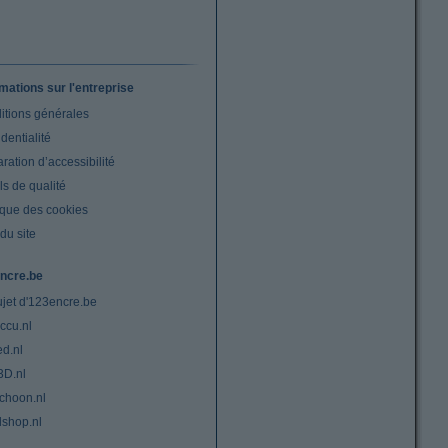
rmations sur l'entreprise
itions générales
dentialité
ration d’accessibilité
s de qualité
ique des cookies
du site
ncre.be
ujet d'123encre.be
ccu.nl
ed.nl
3D.nl
choon.nl
lshop.nl