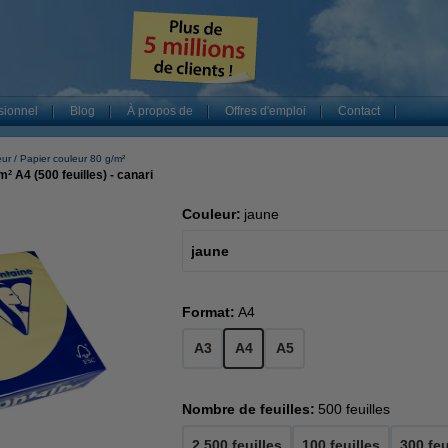
sionnel
Blog
À propos de
Offres d'emploi
Contact
eur
Papier couleur 80 g/m²
² A4 (500 feuilles) - canari
Couleur:
jaune
jaune
Format:
A4
A3
A4
A5
Nombre de feuilles:
500 feuilles
2.500 feuilles
100 feuilles
300 feu