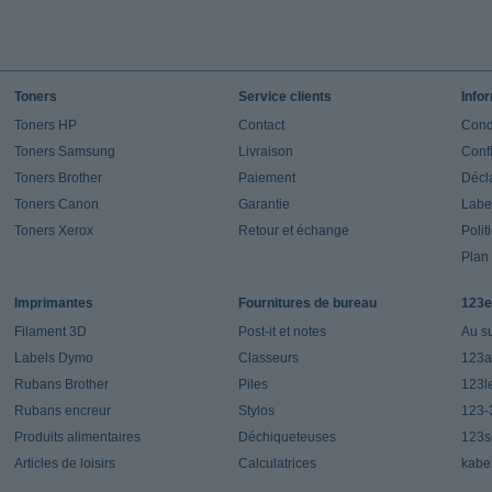
Toners
Service clients
Info
Toners HP
Contact
Cond
Toners Samsung
Livraison
Confi
Toners Brother
Paiement
Décla
Toners Canon
Garantie
Label
Toners Xerox
Retour et échange
Polit
Plan 
Imprimantes
Fournitures de bureau
123e
Filament 3D
Post-it et notes
Au s
Labels Dymo
Classeurs
123a
Rubans Brother
Piles
123l
Rubans encreur
Stylos
123-
Produits alimentaires
Déchiqueteuses
123s
Articles de loisirs
Calculatrices
kabe