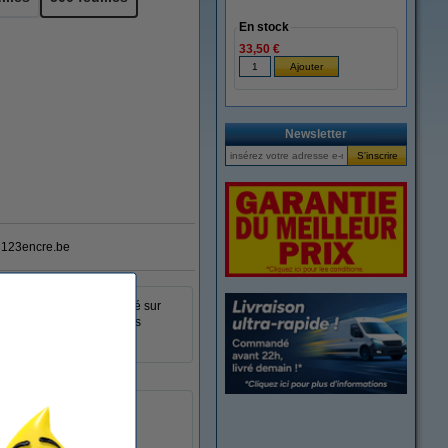
En stock
33,50 €
Newsletter
123encre.be
 canari peut être utilisé sur
es pour créer des documents
A4
500 feuilles
250032