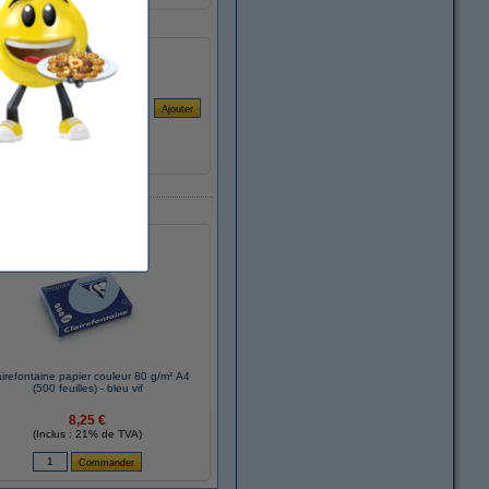
airefontaine papier couleur 80 g/m² A4
(500 feuilles) - bleu vif
8,25 €
(Inclus : 21% de TVA)