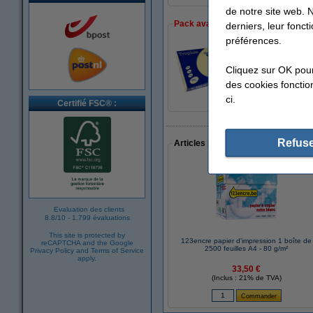
de notre site web. 
Pack avantageux !
derniers, leur fonc
préférences.
Offre : 5x Clairefo
Cliquez sur OK pou
39,95 €
des cookies fonction
ci.
Certifié FSC® :
Refuse
Articles populaires auprès des cli
Evaluation des clients
8.8
/
10
-
1.799 évaluations
This site is protected by
123encre papier d'impression 1 boîte de
reCAPTCHA and the Google
2500 feuilles A4 - 80 g/m²
Privacy Policy
and
Terms of Service
apply.
33,50 €
(Inclus : 21% de TVA)