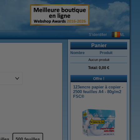
NL
S’identifier
Panier
Nombre
Produit
Aucun produit
Total:
0,00 €
Offre !
123encre papier à copier -
2500 feuilles A4 - 80g/m2
FSC®
illes
500 feuilles