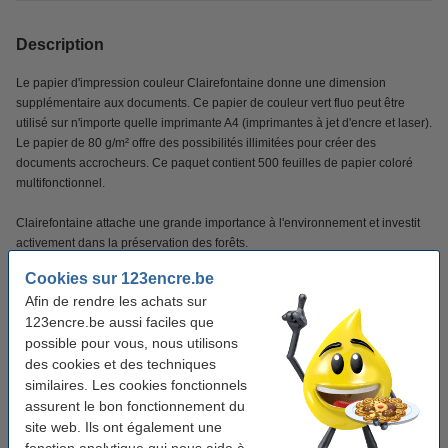
Description
Le papier d'impression couleur Clairefontaine donne une dimension
supplémentaire aux documents. Ce papier de couleur vert fluo peut être
utilisé sur n'importe quelle imprimante A4 (imprimantes à jet d'encre et laser).
Le papier de 80 g/m² offre des possibilités illimitées pour créer des
documents accrocheurs. Ce paquet contient 500 feuilles de papier coloré
multifonctionnel.
Clairefontaine attache une grande importance à l'environnement et investit
activement dans la préservation des forêts.
Cookies sur 123encre.be
Caractéristiques
Afin de rendre les achats sur
123encre.be aussi faciles que
possible pour vous, nous utilisons
Marque:
Clairefontaine
des cookies et des techniques
Couleur:
vert fluor
similaires. Les cookies fonctionnels
assurent le bon fonctionnement du
Grammage:
80 g/m²
site web. Ils ont également une
Format:
A4