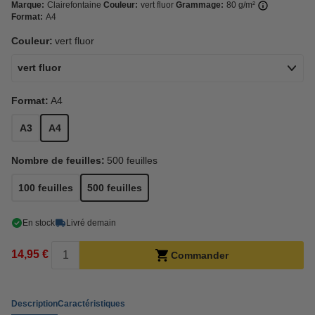
Marque:
Clairefontaine
Couleur:
vert fluor
Grammage:
80 g/m²
Format:
A4
Couleur:
vert fluor
vert fluor
Format:
A4
A3
A4
Nombre de feuilles:
500 feuilles
100 feuilles
500 feuilles
En stock
Livré demain
14,95 €
Commander
Description
Caractéristiques