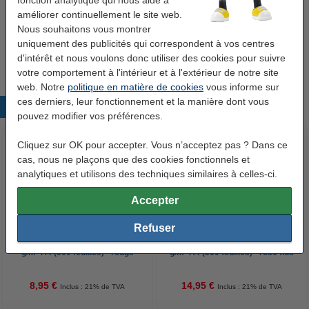
fonction analytique qui nous aide à
améliorer continuellement le site web.
Nombre de feuilles:
500 feuilles
Nous souhaitons vous montrer
uniquement des publicités qui correspondent à vos centres
Code produit:
250288
d'intérêt et nous voulons donc utiliser des cookies pour suivre
votre comportement à l'intérieur et à l'extérieur de notre site
web. Notre
politique en matière de cookies
vous informe sur
ces derniers, leur fonctionnement et la manière dont vous
Produits populaires
pouvez modifier vos préférences.
Cliquez sur OK pour accepter. Vous n’acceptez pas ? Dans ce
cas, nous ne plaçons que des cookies fonctionnels et
analytiques et utilisons des techniques similaires à celles-ci.
Accepter
Refuser
Clairefontaine papier couleur 80
Clairefontaine papier couleur 80
g/m² A4 (500 feuilles) - rouge
g/m² A4 (500 feuilles) - rose fluo
corail
8,95 €
14,95 €
Inclus : 21% de TVA
Inclus : 21% de TVA