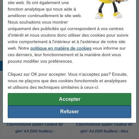
Code produit:
250061
site web. Ils ont également une
fonction analytique qui nous aide à
améliorer continuellement le site web.
Pack avantageux !
Nous souhaitons vous montrer
uniquement des publicités qui correspondent à vos centres
Offre : 3x Clairefontaine papier couleur 80 g/m²
A4 (500 feuilles) - vert menthe
d'intérêt et nous voulons donc utiliser des cookies pour suivre
24,95 €
votre comportement à l'intérieur et à l'extérieur de notre site
web. Notre
politique en matière de cookies
vous informe sur
ces derniers, leur fonctionnement et la manière dont vous
pouvez modifier vos préférences.
Produits populaires
Cliquez sur OK pour accepter. Vous n’acceptez pas? Ensuite,
nous ne plaçons que des cookies fonctionnels et analytiques
et utilisons des techniques similaires à ceux-ci.
Accepter
Refuser
Clairefontaine papier couleur 80
Clairefontaine papier couleur 80
g/m² A4 (500 feuilles) -
g/m² A4 (500 feuilles) - bleu
clémentine
caraïbe