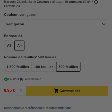
Marque:
Clairefontaine
Couleur:
vert gazon
Grammage:
80 g/m²
Format:
A4
Couleur:
vert gazon
vert gazon
Format:
A4
A3
A4
Nombre de feuilles:
500 feuilles
1.500 feuilles
100 feuilles
500 feuilles
En stock
Livré demain
8,95 €
Commander
Description
Caractéristiques
Recommandations