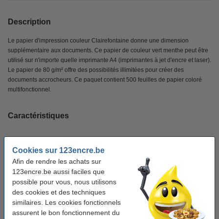
Description
Le papier d'impression couleur Clairefontaine donne une dimension
supplémentaire aux documents. Ce papier de couleur vert menthe peut être
utilisé sur n'importe quelle imprimante A4 (imprimantes à jet d'encre et laser).
Le papier de 80 g/m² offre des possibilités illimitées pour créer des
documents accrocheurs. Ce paquet contient 500 feuilles de papier coloré
multifonctionnel.
Caractéristiques
Marque:
Clairefontaine
Cookies sur 123encre.be
Couleur:
vert gazon
Afin de rendre les achats sur
123encre.be aussi faciles que
Grammage:
80 g/m²
possible pour vous, nous utilisons
Format:
A4
des cookies et des techniques
similaires. Les cookies fonctionnels
Nombre de feuilles:
500 feuilles
assurent le bon fonctionnement du