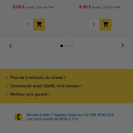
8,25 €
8,95 €
Inclus : 21% de TVA
Inclus : 21% de TVA
Plus de 5 millions de clients !
Commandé avant 22h00, livré demain !
Meilleur prix garanti !
Besoin d’aide ? Appelez-nous au +32 (0)9 39 64 123
Les jours ouvrés de 8h30 à 17h