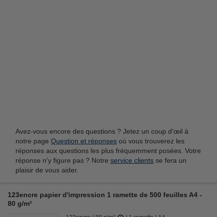
Ciseaux
Blocs-notes
Avez-vous encore des questions ? Jetez un coup d'œil à
notre page
Question et réponses
où vous trouverez les
réponses aux questions les plus fréquemment posées. Votre
réponse n'y figure pas ? Notre
service clients
se fera un
plaisir de vous aider.
Imprimantes
Piles
123encre papier d'impression 1 ramette de 500 feuilles A4 -
80 g/m²