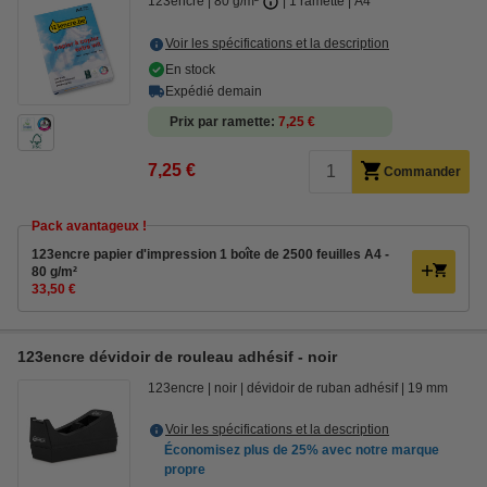
123encre
80 g/m²
1 ramette
A4
Voir les spécifications et la description
En stock
Expédié demain
Prix par ramette
7,25 €
7,25 €
Commander
Pack avantageux !
123encre papier d'impression 1 boîte de 2500 feuilles A4 -
80 g/m²
33,50 €
123encre dévidoir de rouleau adhésif - noir
123encre
noir
dévidoir de ruban adhésif
19 mm
Voir les spécifications et la description
Économisez plus de
25%
avec notre marque
propre