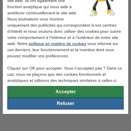
site web. Ils ont également une
guide d'achat
pour obtenir des conseils !
fonction analytique qui nous aide à
améliorer continuellement le site web.
Assurez-vous également d’avoir suffisamment de
Nous souhaitons vous montrer
cartouches d'encre
ou de
toners
et, bien sûr, de
papier
- et
uniquement des publicités qui correspondent à vos centres
vous êtes prêt pour une impression confortable et agréable
d'intérêt et nous voulons donc utiliser des cookies pour suivre
sans souci.
votre comportement à l'intérieur et à l'extérieur de notre site
web. Notre
politique en matière de cookies
vous informe sur
La vie est parfois trépidante. Ces fournitures de bureau
ces derniers, leur fonctionnement et la manière dont vous
pratiques vous permettront de gérer facilement les situations
pouvez modifier vos préférences.
les plus courantes à la maison et d'éviter les frustrations.
Rendez votre vie plus simple et efficace grâce à ces articles
Cliquez sur OK pour accepter. Vous n’acceptez pas ? Dans ce
indispensables pour tous les ménages !
cas, nous ne plaçons que des cookies fonctionnels et
analytiques et utilisons des techniques similaires à celles-ci.
Accepter
Refuser