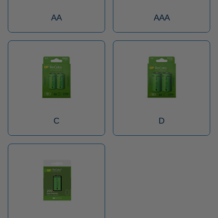
AA
AAA
C
D