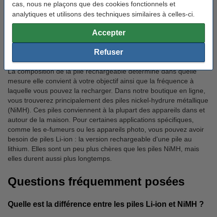
cas, nous ne plaçons que des cookies fonctionnels et
si vous voulez une pile qui fournit beaucoup d'énergie sur une
analytiques et utilisons des techniques similaires à celles-ci.
courte période, comme pour un appareil photo avec flash, ou une
faible puissance sur une longue période, comme pour une
Accepter
télécommande.
Refuser
Piles NiMH et Li-ion
La composition de la pile rechargeable détermine dans quelle
mesure elle convient à votre objectif ainsi que la fréquence à
laquelle vous pouvez la recharger. Dans notre boutique en ligne,
vous trouverez principalement des piles nickel-hydrure métallique
(NiMH). Ces piles conviennent à la plupart des appareils dans et
autour de la maison. Pour certaines applications spécifiques,
comme les e-fumeurs ou les appareils photo, vous pouvez avoir
besoin de piles Li-ion : la version rechargeable d'une pile au
lithium. Elles sont un peu plus chères que les piles NiMH, mais
elles durent aussi plus longtemps.
Questions fréquemment posées
Quelle est la différence entre les piles Li-ion et NiMH ?