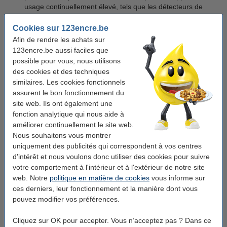
usage continuellement élevé, tels que les détecteurs de
fumée et les appareils d'enregistrement. Les piles E
rechargeables sont également idéales pour les systèmes
Cookies sur 123encre.be
d'alarme.
Afin de rendre les achats sur
123encre.be aussi faciles que
possible pour vous, nous utilisons
Vous pouvez généralement trouver la taille de la pile dont vous
des cookies et des techniques
avez besoin dans le manuel ou sur l'emballage de votre appareil.
similaires. Les cookies fonctionnels
Parfois, vous pouvez également trouver une petite inscription du
assurent le bon fonctionnement du
type où la pile doit se trouver.
site web. Ils ont également une
fonction analytique qui nous aide à
Capacité de piles rechargeables
améliorer continuellement le site web.
La capacité d'une pile rechargeable est exprimée en milliampères
Nous souhaitons vous montrer
par heure, ou mAh en abrégé. Plus le mAh d'une pile
uniquement des publicités qui correspondent à vos centres
rechargeable est élevé, plus sa capacité est importante. Les piles
d'intérêt et nous voulons donc utiliser des cookies pour suivre
rechargeables avec un mAh élevé sont moins susceptibles
votre comportement à l'intérieur et à l'extérieur de notre site
d'avoir besoin d'être rechargées. La durée exacte d'utilisation
web. Notre
politique en matière de cookies
vous informe sur
dépend toutefois de l'appareil dans lequel vous placez la pile.
ces derniers, leur fonctionnement et la manière dont vous
pouvez modifier vos préférences.
Par exemple, une pile d'une capacité de 850 mAh peut fournir
850 mAh pendant une heure, 425 mAh pendant deux heures, 85
Cliquez sur OK pour accepter. Vous n’acceptez pas ? Dans ce
mAh pendant dix heures, et ainsi de suite. Demandez-vous donc