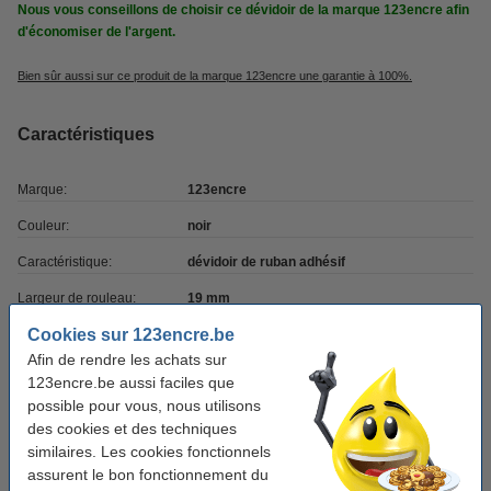
Nous vous conseillons de choisir ce dévidoir de la marque 123encre afin
d'économiser de l'argent.
Bien sûr aussi sur ce produit de la marque 123encre une garantie à 100%.
Caractéristiques
Marque:
123encre
Couleur:
noir
Caractéristique:
dévidoir de ruban adhésif
Largeur de rouleau:
19 mm
Cookies sur 123encre.be
Longeur de rouleau:
33 m
Afin de rendre les achats sur
Code produit:
300285
123encre.be aussi faciles que
possible pour vous, nous utilisons
des cookies et des techniques
Pack avantageux !
similaires. Les cookies fonctionnels
Offre : 3x 123encre dévidoir de rouleau adhésif
assurent le bon fonctionnement du
- noir