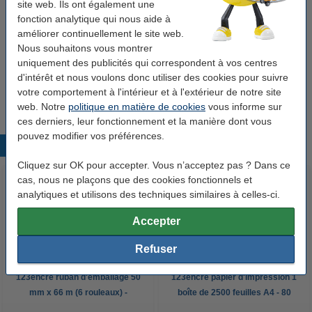
site web. Ils ont également une
12,95 €
fonction analytique qui nous aide à
améliorer continuellement le site web.
Bon plan : commandez également
Nous souhaitons vous montrer
uniquement des publicités qui correspondent à vos centres
Offre : 8x 123encre ruban adhésif standard
19mm x 33m
d'intérêt et nous voulons donc utiliser des cookies pour suivre
7,50 €
votre comportement à l'intérieur et à l'extérieur de notre site
web. Notre
politique en matière de cookies
vous informe sur
ces derniers, leur fonctionnement et la manière dont vous
pouvez modifier vos préférences.
Produits populaires
Cliquez sur OK pour accepter. Vous n’acceptez pas ? Dans ce
cas, nous ne plaçons que des cookies fonctionnels et
analytiques et utilisons des techniques similaires à celles-ci.
Accepter
Refuser
123encre ruban d'emballage 50
123encre papier d'impression 1
mm x 66 m (6 rouleaux) -
boîte de 2500 feuilles A4 - 80
transparent
g/m²