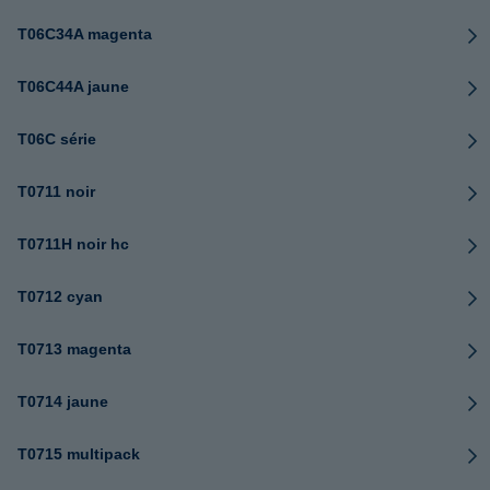
T06C34A magenta
T06C44A jaune
T06C série
T0711 noir
T0711H noir hc
T0712 cyan
T0713 magenta
T0714 jaune
T0715 multipack