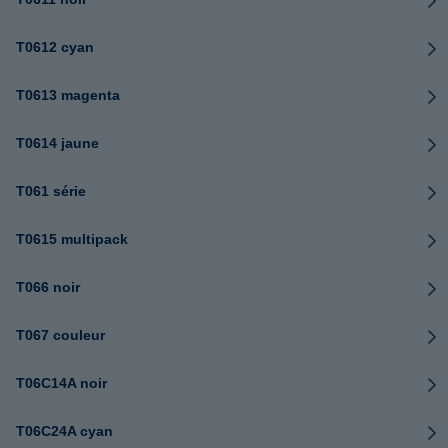
T0612 cyan
T0613 magenta
T0614 jaune
T061 série
T0615 multipack
T066 noir
T067 couleur
T06C14A noir
T06C24A cyan