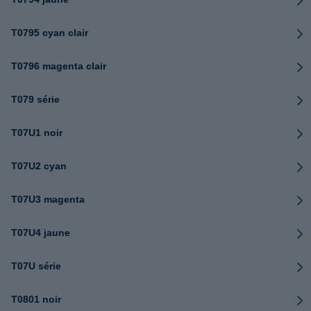
T0795 cyan clair
T0796 magenta clair
T079 série
T07U1 noir
T07U2 cyan
T07U3 magenta
T07U4 jaune
T07U série
T0801 noir