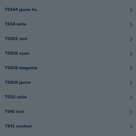
T03A4 jaune hc
T03A série
T03U1 noir
T03U2 cyan
T03U3 magenta
T03U4 jaune
T03U série
T040 noir
T041 couleur