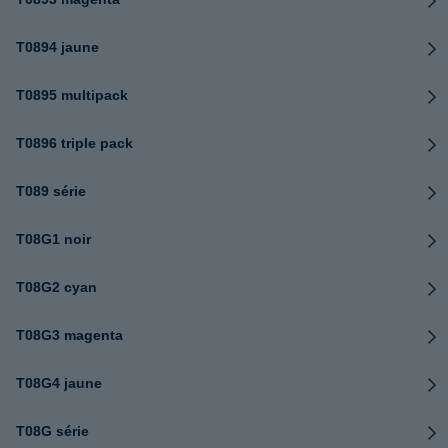
T0894 jaune
T0895 multipack
T0896 triple pack
T089 série
T08G1 noir
T08G2 cyan
T08G3 magenta
T08G4 jaune
T08G série