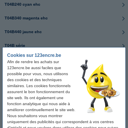
T04B240 cyan ehc
T04B340 magenta ehc
T04B440 jaune ehc
T04B série
Cookies sur 123encre.be
T04C140 noir hc
Afin de rendre les achats sur
123encre.be aussi faciles que
T04C240 cyan hc
possible pour vous, nous utilisons
des cookies et des techniques
similaires. Les cookies fonctionnels
T04C340 magenta hc
assurent le bon fonctionnement du
site web. Ils ont également une
T04C440 jaune hc
fonction analytique qui nous aide à
améliorer continuellement le site web.
T04C série
Nous souhaitons vous montrer
uniquement des publicités qui correspondent à vos centres
T04D000 boîte de maintenance
d'intérêt et nous voulons donc utiliser des cookies pour suivre