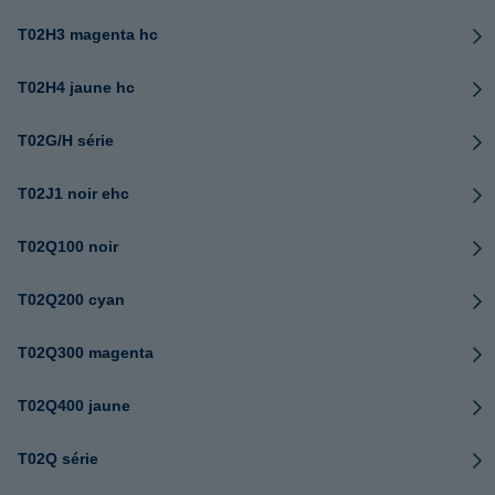
T02H3 magenta hc
T02H4 jaune hc
T02G/H série
T02J1 noir ehc
T02Q100 noir
T02Q200 cyan
T02Q300 magenta
T02Q400 jaune
T02Q série