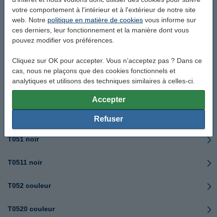
votre comportement à l'intérieur et à l'extérieur de notre site
web. Notre
politique en matière de cookies
vous informe sur
T04D100 boîte de maintenance
ces derniers, leur fonctionnement et la manière dont vous
pouvez modifier vos préférences.
T04F5 rouge hc
Cliquez sur OK pour accepter. Vous n’acceptez pas ? Dans ce
T04F6 gris hc
cas, nous ne plaçons que des cookies fonctionnels et
analytiques et utilisons des techniques similaires à celles-ci.
T050 noir
Accepter
T0501 noir
Refuser
T051 noir
T0511 noir
T052 couleur
T0520 couleur