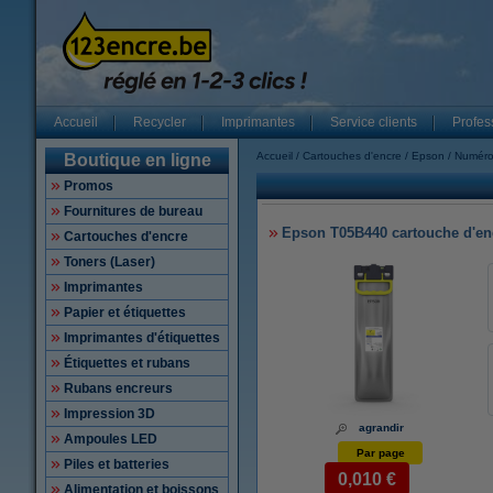
Accueil
Recycler
Imprimantes
Service clients
Profes
Accueil
Cartouches d'encre
Epson
Numéro
Boutique en ligne
Promos
Fournitures de bureau
Epson T05B440 cartouche d'encr
Cartouches d'encre
Toners (Laser)
Imprimantes
Papier et étiquettes
Imprimantes d'étiquettes
Étiquettes et rubans
Rubans encreurs
Impression 3D
agrandir
Ampoules LED
Par page
Piles et batteries
0,010 €
Alimentation et boissons