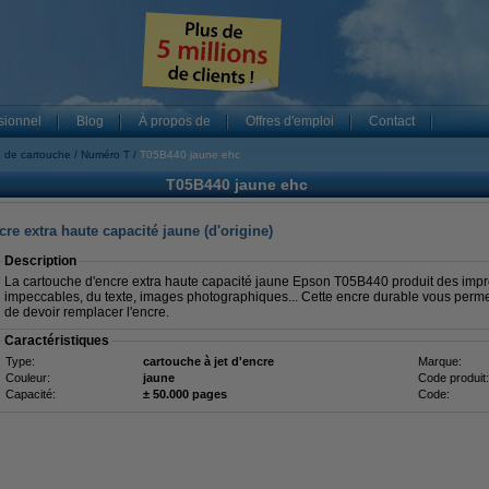
sionnel
Blog
À propos de
Offres d'emploi
Contact
 de cartouche
Numéro T
T05B440 jaune ehc
T05B440 jaune ehc
e extra haute capacité jaune (d'origine)
Description
La cartouche d'encre extra haute capacité jaune Epson T05B440 produit des imp
impeccables, du texte, images photographiques... Cette encre durable vous perm
de devoir remplacer l'encre.
Caractéristiques
Type:
cartouche à jet d'encre
Marque:
Couleur:
jaune
Code produit:
Capacité:
± 50.000 pages
Code: