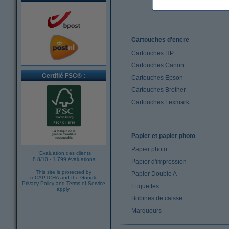
Cartouches d'encre
Cartouches HP
Cartouches Canon
Certifié FSC® :
Cartouches Epson
Cartouches Brother
Cartouches Lexmark
Papier et papier photo
Papier photo
Evaluation des clients
8.8
/
10
-
1.799 évaluations
Papier d'impression
This site is protected by
Papier Double A
reCAPTCHA and the Google
Privacy Policy
and
Terms of Service
Etiquettes
apply.
Bobines de caisse
Marqueurs