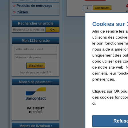
Produits de nettoyage
3
Câbles
Cookies sur 
Rechercher un article
OK
Afin de rendre les 
utilisons des cookie
Mon 123encre.be
le bon fonctionneme
nous aide à amélior
uniquement des publ
donc utiliser des co
de notre site web. 
derniers, leur fonc
Mot de passe oublié ?
préférences.
Modes de paiement :
Cliquez sur OK pou
des cookies fonction
ci.
Refuse
Modes de livraison :