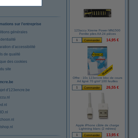
rmations sur l'entreprise
123accu Xtreme Power MN1500
itions générales
Penlite piles AA 24 pièces
dentialité
14,95 €
ration d’accessibilité
s de qualité
ique des cookies
du site
Offre : 10x 123encre bloc de cours
A4 ligné 70 g/m² 100 feuilles
ncre.be
26,55 €
ujet d'123encre.be
ccu.nl
ed.nl
3D.nl
choon.nl
Apple iPhone câble de charge
lshop.nl
Lightning blanc (2 mètres)
13,95 €