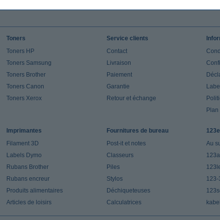
Toners
Service clients
Info
Toners HP
Contact
Cond
Toners Samsung
Livraison
Confi
Toners Brother
Paiement
Décla
Toners Canon
Garantie
Label
Toners Xerox
Retour et échange
Polit
Plan 
Imprimantes
Fournitures de bureau
123e
Filament 3D
Post-it et notes
Au s
Labels Dymo
Classeurs
123a
Rubans Brother
Piles
123l
Rubans encreur
Stylos
123-
Produits alimentaires
Déchiqueteuses
123s
Articles de loisirs
Calculatrices
kabe