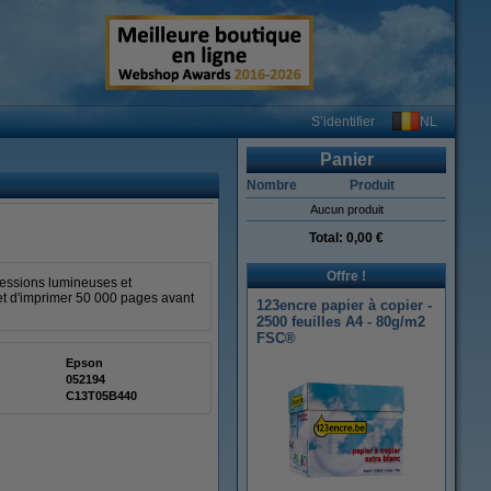
NL
S’identifier
Panier
Nombre
Produit
Aucun produit
Total:
0,00 €
Offre !
ressions lumineuses et
et d'imprimer 50 000 pages avant
123encre papier à copier -
2500 feuilles A4 - 80g/m2
FSC®
Epson
052194
C13T05B440