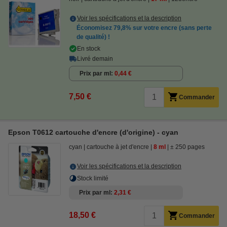
Voir les spécifications et la description
Économisez
79,8%
sur votre encre (sans perte
de qualité) !
En stock
Livré demain
Prix par ml
0,44 €
7,50 €
Commander
Epson T0612 cartouche d'encre (d'origine) - cyan
cyan
cartouche à jet d'encre
8 ml
± 250 pages
Voir les spécifications et la description
Stock limité
Prix par ml
2,31 €
18,50 €
Commander