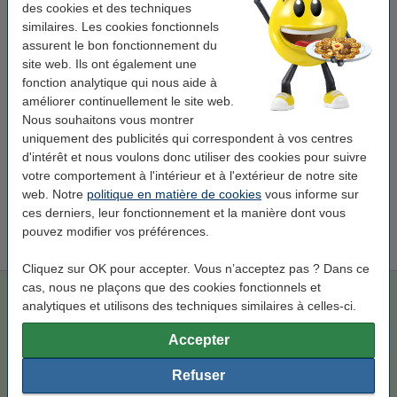
des cookies et des techniques
Voir les spécifications et la description
similaires. Les cookies fonctionnels
En stock
assurent le bon fonctionnement du
Livré demain
site web. Ils ont également une
Prix par ml
2,31 €
fonction analytique qui nous aide à
améliorer continuellement le site web.
18,50 €
Commander
Nous souhaitons vous montrer
uniquement des publicités qui correspondent à vos centres
d'intérêt et nous voulons donc utiliser des cookies pour suivre
Économisez
76,8%
sur votre encre (sans perte de qualité) !
votre comportement à l'intérieur et à l'extérieur de notre site
Économisez sur vos coûts d'impression. Et avec
6 ml de contenu en
web. Notre
politique en matière de cookies
vous informe sur
plus
.
ces derniers, leur fonctionnement et la manière dont vous
Epson T0614 cartouche d'encre jaune (marque 123encre)
pouvez modifier vos préférences.
7,50 €
Cliquez sur OK pour accepter. Vous n’acceptez pas ? Dans ce
cas, nous ne plaçons que des cookies fonctionnels et
Epson T0614 cartouche d'encre jaune (marque 123encre)
analytiques et utilisons des techniques similaires à celles-ci.
jaune
cartouche à jet d'encre
14 ml
123encre
Accepter
Voir les spécifications et la description
Économisez
76,8%
sur votre encre (sans perte
Refuser
de qualité) !