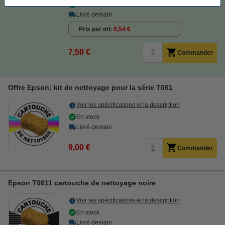
En stock
Livré demain
Prix par ml
0,54 €
7,50 €
Commander
Offre Epson: kit de nettoyage pour la série T061
Voir les spécifications et la description
En stock
Livré demain
9,00 €
Commander
Epson T0611 cartouche de nettoyage noire
Voir les spécifications et la description
En stock
Livré demain