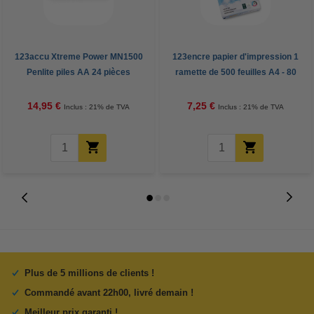
123accu Xtreme Power MN1500
123encre papier d'impression 1
Penlite piles AA 24 pièces
ramette de 500 feuilles A4 - 80
g/m²
14,95 €
7,25 €
Inclus : 21% de TVA
Inclus : 21% de TVA
Plus de 5 millions de clients !
Commandé avant 22h00, livré demain !
Meilleur prix garanti !