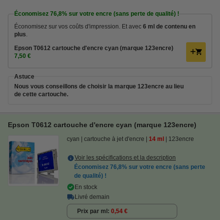
Économisez
76,8%
sur votre encre (sans perte de qualité) !
Économisez sur vos coûts d'impression. Et avec
6 ml de contenu en
plus
.
Epson T0612 cartouche d'encre cyan (marque 123encre)
7,50 €
Astuce
Nous vous conseillons de choisir la marque 123encre au lieu
de cette cartouche.
Epson T0612 cartouche d'encre cyan (marque 123encre)
cyan
cartouche à jet d'encre
14 ml
123encre
Voir les spécifications et la description
Économisez
76,8%
sur votre encre (sans perte
de qualité) !
En stock
Livré demain
Prix par ml
0,54 €