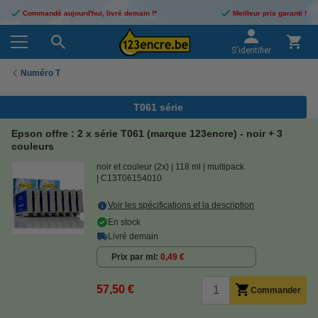
Commandé aujourd'hui, livré demain !*
Meilleur prix garanti !
S'identifier
Numéro T
T061 série
Epson offre : 2 x série T061 (marque 123encre) - noir + 3
couleurs
noir et couleur (2x)
118 ml
multipack
C13T06154010
Voir les spécifications et la description
En stock
Livré demain
Prix par ml
0,49 €
57,50 €
Commander