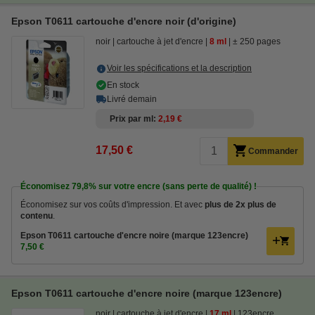
Epson T0611 cartouche d'encre noir (d'origine)
noir
cartouche à jet d'encre
8 ml
± 250 pages
Voir les spécifications et la description
En stock
Livré demain
Prix par ml
2,19 €
17,50 €
Commander
Économisez
79,8%
sur votre encre (sans perte de qualité) !
Économisez sur vos coûts d'impression. Et avec
plus de 2x plus de
contenu
.
Epson T0611 cartouche d'encre noire (marque 123encre)
7,50 €
Epson T0611 cartouche d'encre noire (marque 123encre)
noir
cartouche à jet d'encre
17 ml
123encre