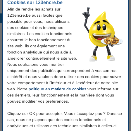
Cookies sur 123encre.be
Afin de rendre les achats sur
123encre.be aussi faciles que
Produits populaires
possible pour vous, nous utilisons
des cookies et des techniques
similaires. Les cookies fonctionnels
assurent le bon fonctionnement du
site web. Ils ont également une
fonction analytique qui nous aide à
améliorer continuellement le site web.
Nous souhaitons vous montrer
uniquement des publicités qui correspondent à vos centres
123accu Xtreme Power MN1500
123encre papier d'impression 1
d'intérêt et nous voulons donc utiliser des cookies pour suivre
Penlite piles AA 24 pièces
ramette de 500 feuilles A4 - 80
votre comportement à l'intérieur et à l'extérieur de notre site
g/m²
web. Notre
politique en matière de cookies
vous informe sur
14,95 €
7,25 €
ces derniers, leur fonctionnement et la manière dont vous
Inclus : 21% de TVA
Inclus : 21% de TVA
pouvez modifier vos préférences.
Cliquez sur OK pour accepter. Vous n’acceptez pas ? Dans ce
cas, nous ne plaçons que des cookies fonctionnels et
analytiques et utilisons des techniques similaires à celles-ci.