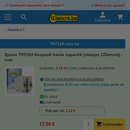
Commandé aujourd'hui, livré demain !*
Meilleur prix garanti !
S'identifier
Numéro T
T0711H noir hc
Epson T0711H duopack haute capacité (marque 123encre) -
noir
duopack
2
15 ml
noir
cartouche à jet d'encre
Voir les spécifications et la description
Économisez
9,1%
sur votre encre (sans perte de
qualité) !
En stock
Livré lundi
Prix par ml
1,17 €
17,50 €
Commander