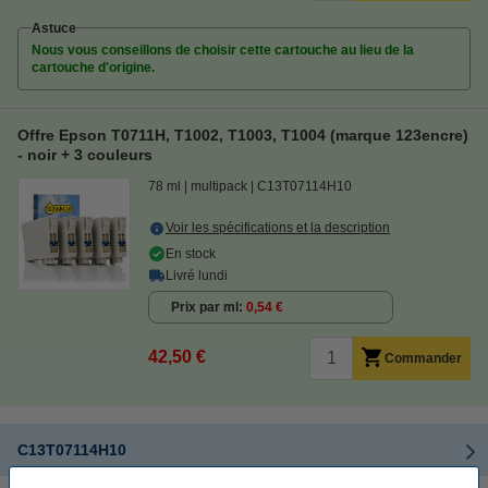
Astuce
Nous vous conseillons de choisir cette cartouche au lieu de la
cartouche d'origine.
Offre Epson T0711H, T1002, T1003, T1004 (marque 123encre)
- noir + 3 couleurs
78 ml
multipack
C13T07114H10
Voir les spécifications et la description
En stock
Livré lundi
Prix par ml
0,54 €
42,50 €
Commander
C13T07114H10