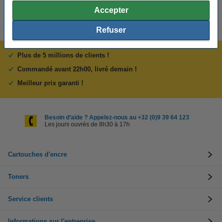
Accepter
Refuser
Plus de 5 millions de clients !
Commandé avant 22h00, livré demain !
Meilleur prix garanti !
Besoin d’aide ? Appelez-nous au +32 (0)9 39 64 123
Les jours ouvrés de 8h30 à 17h
Cartouches d'encre
Toners
Service clients
Informations sur l'entreprise