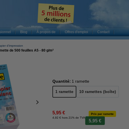
sionnel
Blog
À propos de
Offres d'emploi
Contact
pier d'impression
ette de 500 feuilles A5 - 80 g/m²
Quantité:
1 ramette
1 ramette
10 ramettes (boîte)
5,95 €
Prix par ramette
4,92 € hors 21% de TVA
5,95 €