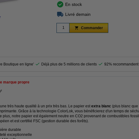
En stock
Livré demain
r
agrandir
Commander
re Boutique en ligne'
Déjà plus de 5 millions de clients
92% recommandent 
e marque propre
m²
une très haute qualité à un prix très bas. Le papier est
extra blanc
(plus blanc que 
mprimante. Grâce à la technologie ColorLok, vous bénéficierez d'un temps de sécha
De plus, notre papier est également neutre en CO2 provenant de combustibles fossil
péen et est certifiié FSC (gestion durable des forêts).
ière durable
teté exceptionnelle