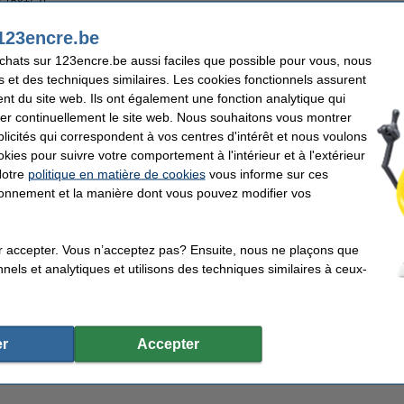
r 168+/-2)
123encre.be
a marque 123encre afin d'économiser de l'argent !
achats sur 123encre.be aussi faciles que possible pour vous, nous
s et des techniques similaires. Les cookies fonctionnels assurent
que 123encre une garantie à 100%.
nt du site web. Ils ont également une fonction analytique qui
er continuellement le site web. Nous souhaitons vous montrer
icités qui correspondent à vos centres d'intérêt et nous voulons
cre
Format:
okies pour suivre votre comportement à l'intérieur et à l'extérieur
m²
Nombre de feuilles:
Notre
politique en matière de cookies
vous informe sur ces
ette
Unité d'emballage:
tionnement et la manière dont vous pouvez modifier vos
r accepter. Vous n’acceptez pas? Ensuite, nous ne plaçons que
impression 1 boîte de 5000 feuilles A5 - 80 g/m²
nels et analytiques et utilisons des techniques similaires à ceux-
r
Accepter
lité