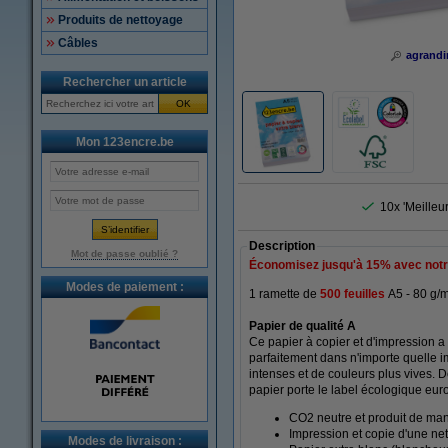
Produits de nettoyage
Câbles
agrandi
Rechercher un article
OK
Mon 123encre.be
10x 'Meilleu
Description
Mot de passe oublié ?
Économisez jusqu'à
15%
avec notr
Modes de paiement :
1 ramette de
500 feuilles
A5 - 80 g/
Papier de qualité A
Ce papier à copier et d'impression a 
parfaitement dans n'importe quelle i
intenses et de couleurs plus vives. 
papier porte le label écologique euro
CO2 neutre et produit de man
Impression et copie d'une net
Modes de livraison :