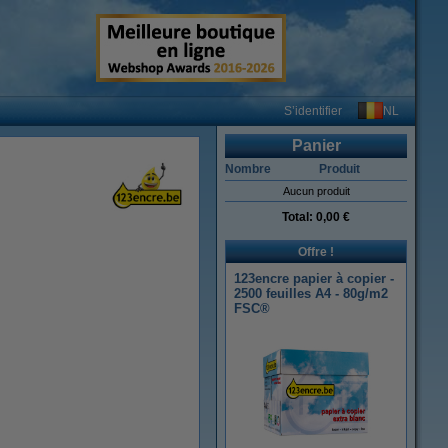
NL
S’identifier
Panier
Nombre
Produit
Aucun produit
Total:
0,00 €
Offre !
123encre papier à copier -
2500 feuilles A4 - 80g/m2
FSC®