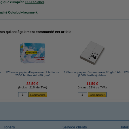
ologique européen
EU-Ecolabel
.
ualité
ColorLok-keurmerk
.
ents qui ont également commandé cet article
e
123encre papier d'impression 1 boîte de
123encre papier d'ordonnance 80 g/m² A6
123
2500 feuilles A4 - 80 g/m²
(2000 feuilles) - blanc
33,50 €
11,50 €
(Inclus : 21% de TVA)
(Inclus : 21% de TVA)
Toners
Service clients
Info