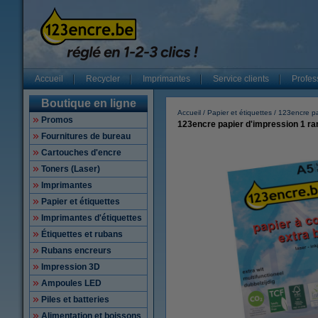
Accueil
Recycler
Imprimantes
Service clients
Profes
Boutique en ligne
Accueil
Papier et étiquettes
123encre pa
Promos
123encre papier d'impression 1 ram
Fournitures de bureau
Cartouches d'encre
Toners (Laser)
Imprimantes
Papier et étiquettes
Imprimantes d'étiquettes
Étiquettes et rubans
Rubans encreurs
Impression 3D
Ampoules LED
Piles et batteries
Alimentation et boissons