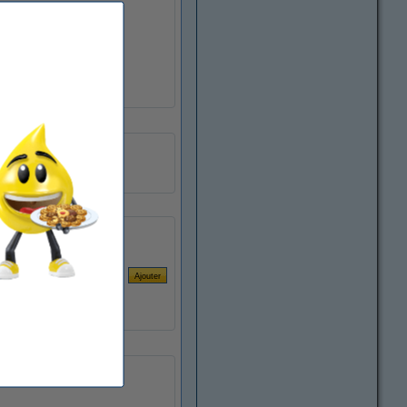
A5
500 feuilles
ramette