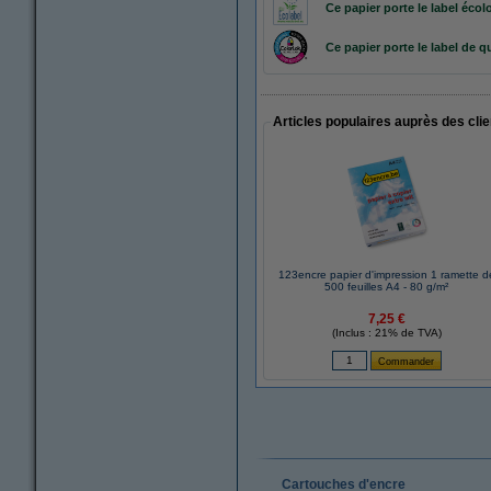
Ce papier porte le label éc
Ce papier porte le label de q
Articles populaires auprès des cli
123encre papier d'impression 1 ramette d
500 feuilles A4 - 80 g/m²
7,25 €
(Inclus : 21% de TVA)
Cartouches d'encre