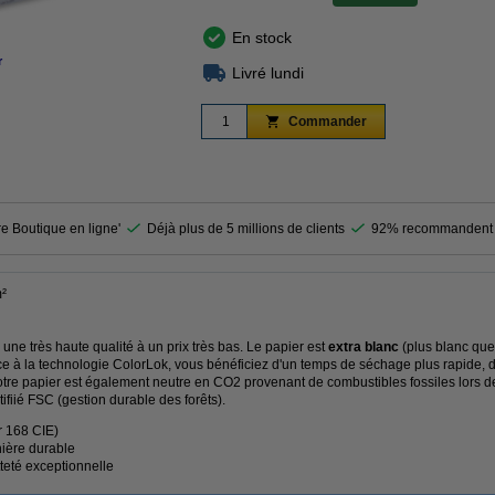
En stock
r
agrandir
Livré lundi
Commander
re Boutique en ligne'
Déjà plus de 5 millions de clients
92% recommandent 
m²
une très haute qualité à un prix très bas. Le papier est
extra blanc
(plus blanc que
ce à la technologie ColorLok, vous bénéficiez d'un temps de séchage plus rapide, 
notre papier est également neutre en CO2 provenant de combustibles fossiles lors de
ifiié FSC (gestion durable des forêts).
r 168 CIE)
ière durable
teté exceptionnelle