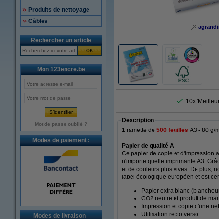
Produits de nettoyage
Câbles
agrandi
Rechercher un article
OK
Mon 123encre.be
10x 'Meilleu
Description
Mot de passe oublié ?
1 ramette de
500 feuilles
A3 - 80 g/
Modes de paiement :
Papier de qualité A
Ce papier de copie et d'impression a 
n'importe quelle imprimante A3. Grâ
et de couleurs plus vives. De plus, 
label écologique européen et est cert
Papier extra blanc (blancheu
CO2 neutre et produit de man
Impression et copie d'une net
Utilisation recto verso
Modes de livraison :