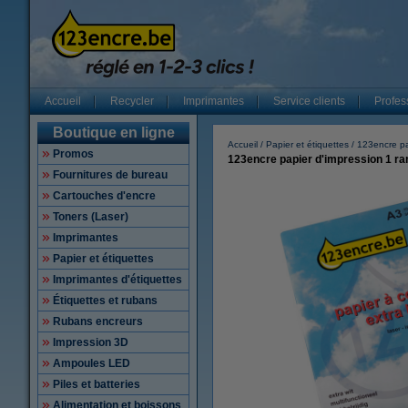
Accueil
Recycler
Imprimantes
Service clients
Profes
Boutique en ligne
Accueil
Papier et étiquettes
123encre pa
Promos
123encre papier d'impression 1 ram
Fournitures de bureau
Cartouches d'encre
Toners (Laser)
Imprimantes
Papier et étiquettes
Imprimantes d'étiquettes
Étiquettes et rubans
Rubans encreurs
Impression 3D
Ampoules LED
Piles et batteries
Alimentation et boissons