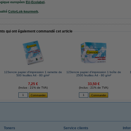
ogique européen
EU-Ecolabel
.
alité
ColorLok-keurmerk
.
ents qui ont également commandé cet article
123encre papier d'impression 1 ramette de
123encre papier d'impression 1 boîte de
500 feuilles A4 - 80 g/m²
2500 feuilles A4 - 80 g/m²
7,25 €
33,50 €
(Inclus : 21% de TVA)
(Inclus : 21% de TVA)
Toners
Service clients
Info