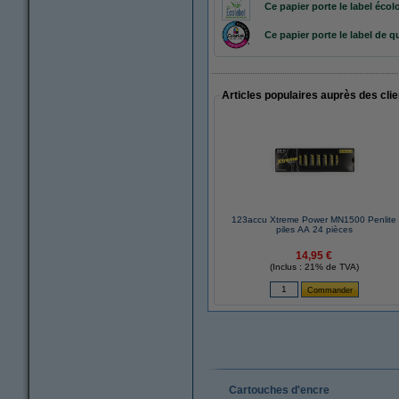
Ce papier porte le label
écol
Ce papier porte le label de qu
Articles populaires auprès des cli
123accu Xtreme Power MN1500 Penlite
piles AA 24 pièces
14,95 €
(Inclus : 21% de TVA)
Cartouches d'encre