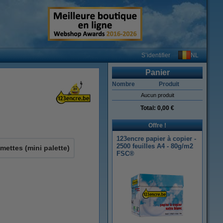
NL
S’identifier
Panier
Nombre
Produit
Aucun produit
Total:
0,00 €
Offre !
123encre papier à copier -
2500 feuilles A4 - 80g/m2
amettes (mini palette)
FSC®