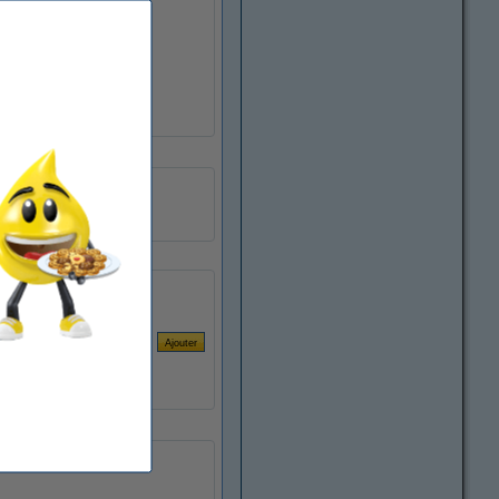
A3
500 feuilles
ramette