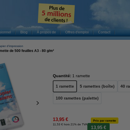
sionnel
Blog
À propos de
Offres d'emploi
Contact
pier d'impression
ette de 500 feuilles A3 - 80 g/m²
Quantité:
1 ramette
1 ramette
5 ramettes (boîte)
40 r
100 ramettes (palette)
13,95 €
Prix par ramette
11,53 € hors 21% de TVA
13,95 €