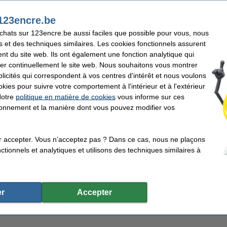
te et palette standard
.
123encre.be
achats sur 123encre.be aussi faciles que possible pour vous, nous
a marque 123encre afin d'économiser de l'argent !
s et des techniques similaires. Les cookies fonctionnels assurent
 marque 123encre une garantie à 100%.
nt du site web. Ils ont également une fonction analytique qui
er continuellement le site web. Nous souhaitons vous montrer
icités qui correspondent à vos centres d'intérêt et nous voulons
okies pour suivre votre comportement à l'intérieur et à l'extérieur
cre
Format:
m²
Nombre de feuilles:
Notre
politique en matière de cookies
vous informe sur ces
ette
Unité d'emballage:
tionnement et la manière dont vous pouvez modifier vos
r accepter. Vous n’acceptez pas ? Dans ce cas, nous ne plaçons
tionnels et analytiques et utilisons des techniques similaires à
impression 1 boîte de 2500 feuilles A3 - 80 g/m²
r
Accepter
lité