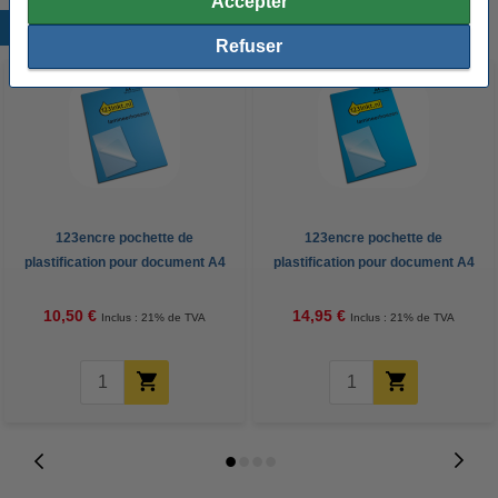
Accepter
Produits populaires
Refuser
123encre pochette de
123encre pochette de
plastification pour document A4
plastification pour document A4
brillante 2x80 microns (100
brillante 2x125 microns (100
pièces)
pièces)
10,50 €
14,95 €
Inclus : 21% de TVA
Inclus : 21% de TVA