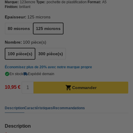
Marque:
123encre
Type:
pochette de plastification
Format:
A5
Finition:
brillant
Epaisseur:
125 microns
80 microns
125 microns
Nombre:
100 pièce(s)
100 pièce(s)
300 pièce(s)
Économisez plus de
20%
avec notre marque propre
En stock
Expédié demain
10,95 €
Commander
Description
Caractéristiques
Recommandations
Description