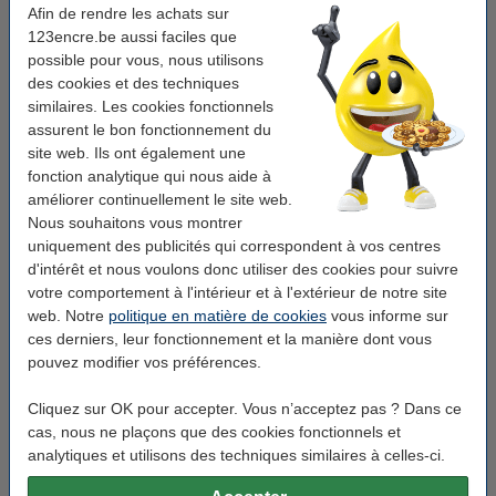
Afin de rendre les achats sur
Finition:
brillant
123encre.be aussi faciles que
Nombre:
100 pièce(s)
possible pour vous, nous utilisons
des cookies et des techniques
Epaisseur:
2 x 125 microns
similaires. Les cookies fonctionnels
assurent le bon fonctionnement du
site web. Ils ont également une
Pack avantageux !
fonction analytique qui nous aide à
Offre : 3x 123encre pochette de plastification
améliorer continuellement le site web.
pour document A5 brillant 2x125 microns (100
pièces)
Nous souhaitons vous montrer
30,95 €
uniquement des publicités qui correspondent à vos centres
d'intérêt et nous voulons donc utiliser des cookies pour suivre
Bon plan : commandez également
votre comportement à l'intérieur et à l'extérieur de notre site
web. Notre
politique en matière de cookies
123encre papier d'impression 1 ramette de 500
vous informe sur
feuilles A5 - 80 g/m²
ces derniers, leur fonctionnement et la manière dont vous
5,95 €
pouvez modifier vos préférences.
Offre spéciale : 123encre ensemble de
marqueurs pour tableau blanc (2,5 mm ogive) -
Cliquez sur OK pour accepter. Vous n’acceptez pas ? Dans ce
noir/rouge/bleu/vert
cas, nous ne plaçons que des cookies fonctionnels et
6,95 €
analytiques et utilisons des techniques similaires à celles-ci.