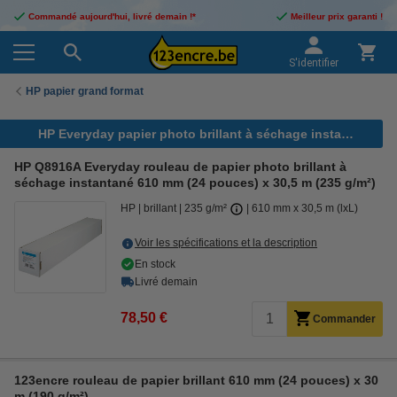
Commandé aujourd'hui, livré demain !*
Meilleur prix garanti !
S'identifier
HP papier grand format
HP Everyday papier photo brillant à séchage instantané
HP Q8916A Everyday rouleau de papier photo brillant à
séchage instantané 610 mm (24 pouces) x 30,5 m (235 g/m²)
HP
brillant
235 g/m²
610 mm x 30,5 m (lxL)
Voir les spécifications et la description
En stock
Livré demain
78,50 €
Commander
123encre rouleau de papier brillant 610 mm (24 pouces) x 30
m (190 g/m²)