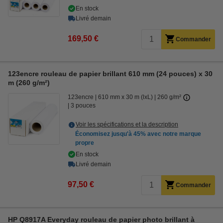
En stock
Livré demain
169,50 €
Commander
123encre rouleau de papier brillant 610 mm (24 pouces) x 30
m (260 g/m²)
123encre
610 mm x 30 m (lxL)
260 g/m²
3 pouces
Voir les spécifications et la description
Économisez jusqu'à
45%
avec notre marque
propre
En stock
Livré demain
97,50 €
Commander
HP Q8917A Everyday rouleau de papier photo brillant à