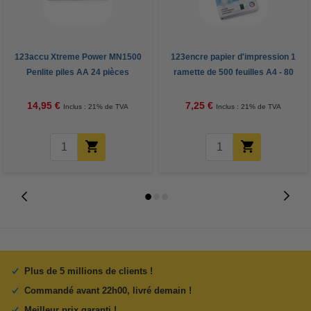
123accu Xtreme Power MN1500
123encre papier d'impression 1
Penlite piles AA 24 pièces
ramette de 500 feuilles A4 - 80
g/m²
14,95 €
7,25 €
Inclus : 21% de TVA
Inclus : 21% de TVA
Plus de 5 millions de clients !
Commandé avant 22h00, livré demain !
Meilleur prix garanti !