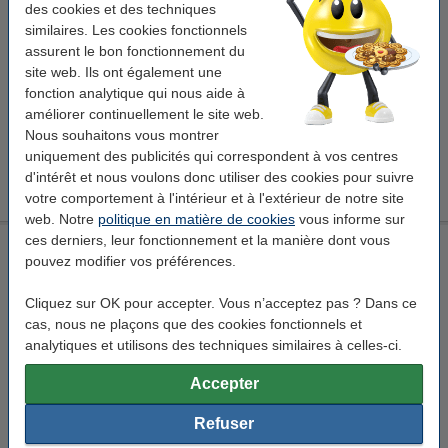
123encre
914 mm x 30 m (lxL)
260 g/m²
des cookies et des techniques
3 pouces
similaires. Les cookies fonctionnels
assurent le bon fonctionnement du
Voir les spécifications et la description
site web. Ils ont également une
Économisez plus de
35%
avec notre marque
fonction analytique qui nous aide à
propre
améliorer continuellement le site web.
En stock
Nous souhaitons vous montrer
Livré demain
uniquement des publicités qui correspondent à vos centres
104,50 €
d'intérêt et nous voulons donc utiliser des cookies pour suivre
Commander
votre comportement à l'intérieur et à l'extérieur de notre site
web. Notre
politique en matière de cookies
vous informe sur
ces derniers, leur fonctionnement et la manière dont vous
HP Q8918A Everyday rouleau de papier photo brillant à
pouvez modifier vos préférences.
séchage instantané 1067 mm (42 pouces) x 30,5 m (235 g/m²)
HP
brillant
235 g/m²
1.067 mm x 30,5 m (lxL)
Cliquez sur OK pour accepter. Vous n’acceptez pas ? Dans ce
cas, nous ne plaçons que des cookies fonctionnels et
Voir les spécifications et la description
analytiques et utilisons des techniques similaires à celles-ci.
En stock
Livré demain
Accepter
127,50 €
Commander
Refuser