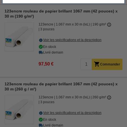
123encre rouleau de papier brillant 1067 mm (42 pouces) x
30 m (190 g/m²)
123encre
1.067 mm x 30 m (lxL)
190 g/m²
3 pouces
Voir les spécifications et la description
En stock
Livré demain
97,50 €
Commander
123encre rouleau de papier brillant 1067 mm (42 pouces) x
30 m (260 g / m²)
123encre
1.067 mm x 30 m (lxL)
260 g/m²
3 pouces
Voir les spécifications et la description
En stock
Livré demain