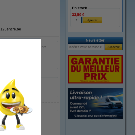
En stock
33,50 €
123encre.be
Newsletter
² sèche rapidement et a une
610 mm x 30,5 m (lxL)
848412012972
151116