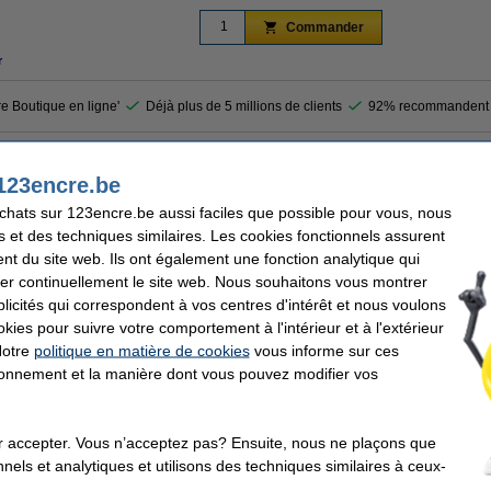
Commander
r
re Boutique en ligne'
Déjà plus de 5 millions de clients
92% recommandent 
 Instant-Dray en rouleau est 610 mm (24 pouces) de large. Ce papier de 235 g/m
123encre.be
 contient 30,5 mètres de papier.
achats sur 123encre.be aussi faciles que possible pour vous, nous
a marque 123encre au lieu de ce rouleau de papier.
s et des techniques similaires. Les cookies fonctionnels assurent
nt du site web. Ils ont également une fonction analytique qui
er continuellement le site web. Nous souhaitons vous montrer
icités qui correspondent à vos centres d'intérêt et nous voulons
Dimensions:
nt
Code EAN:
okies pour suivre votre comportement à l'intérieur et à l'extérieur
/m²
Code produit:
Notre
politique en matière de cookies
vous informe sur ces
tionnement et la manière dont vous pouvez modifier vos
ents qui ont également commandé cet article
r accepter. Vous n’acceptez pas? Ensuite, nous ne plaçons que
nels et analytiques et utilisons des techniques similaires à ceux-