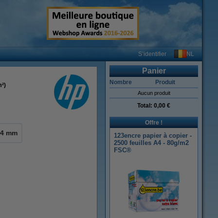
NL
S’identifier
Panier
Nombre
Produit
m²)
Aucun produit
Total:
0,00 €
Offre !
14 mm
123encre papier à copier -
2500 feuilles A4 - 80g/m2
FSC®