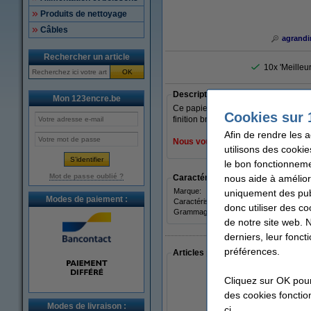
Produits de nettoyage
Câbles
agrandi
Rechercher un article
10x 'Meilleu
OK
Description
Mon 123encre.be
Ce papier photo HP Q8916A Everyday
Cookies sur 
finition brillante satinée. Un rouleau
Afin de rendre les 
Nous vous conseillons de choisir l
utilisons des cookie
le bon fonctionneme
Mot de passe oublié ?
nous aide à amélior
Caractéristiques
Marque:
uniquement des publ
HP
Modes de paiement :
Caractéristique:
brilla
donc utiliser des co
Grammage:
235 g
de notre site web. 
derniers, leur fonc
préférences.
Articles populaires auprès des cli
Cliquez sur OK pou
des cookies fonction
Modes de livraison :
ci.