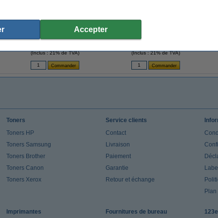
HP 70 (C9450A de) cartouche d'encre
HP 70 (C9451A) cartouche d'encre
H
r
Accepter
(d'origine) - gris
(d'origine) - gris clair
129,50 €
129,50 €
(Inclus : 21% de TVA)
(Inclus : 21% de TVA)
Toners
Service clients
Info
Toners HP
Contact
Cond
Toners Samsung
Livraison
Confi
Toners Brother
Paiement
Décla
Toners Canon
Garantie
Label
Toners Xerox
Retour et échange
Polit
Plan 
Imprimantes
Fournitures de bureau
123e