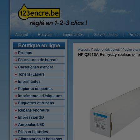
Accueil
Recycler
Imprimantes
Service clients
Profes
Boutique en ligne
Accueil
Papier et étiquettes
Papier gran
Promos
HP Q8916A Everyday rouleau de pap
Fournitures de bureau
Cartouches d'encre
Toners (Laser)
Imprimantes
Papier et étiquettes
Imprimantes d'étiquettes
Étiquettes et rubans
Rubans encreurs
Impression 3D
Ampoules LED
Piles et batteries
Alimentation et boissons