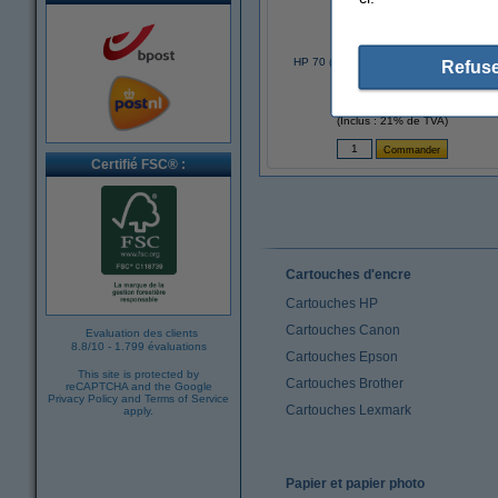
HP 70 (C9448A de) cartouche d'encre
Refuse
(d'origine) - noir mat
129,50 €
(Inclus : 21% de TVA)
Certifié FSC® :
Cartouches d'encre
Cartouches HP
Cartouches Canon
Evaluation des clients
8.8
/
10
-
1.799 évaluations
Cartouches Epson
This site is protected by
Cartouches Brother
reCAPTCHA and the Google
Privacy Policy
and
Terms of Service
Cartouches Lexmark
apply.
Papier et papier photo