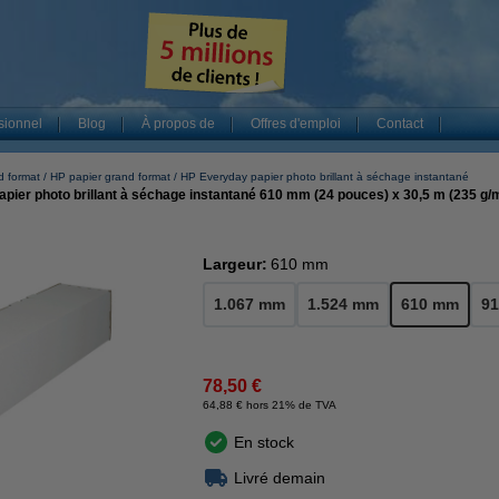
sionnel
Blog
À propos de
Offres d'emploi
Contact
d format
HP papier grand format
HP Everyday papier photo brillant à séchage instantané
ier photo brillant à séchage instantané 610 mm (24 pouces) x 30,5 m (235 g/
Largeur:
610 mm
1.067 mm
1.524 mm
610 mm
9
78,50 €
64,88 € hors 21% de TVA
En stock
Livré demain