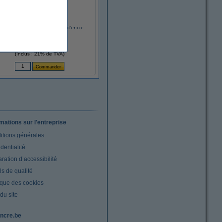
P 70 (C9454A de) cartouche d'encre
(d'origine) - jaune
129,50 €
(Inclus : 21% de TVA)
rmations sur l'entreprise
itions générales
dentialité
ration d’accessibilité
s de qualité
ique des cookies
du site
ncre.be