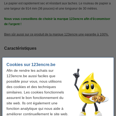
Le papier est rapidement sec et résistant aux taches. Le rouleau de papier a
une largeur de 914 mm (36 pouces) et une longueur de 30 mètres.
Nous vous conseillons de choisir la marque 123encre afin d'économiser
de l'argent !
Bien sûr aussi sur ce produit de la marque 123encre une garantie à 100%.
Caractéristiques
Marque:
123encre
Cookies sur 123encre.be
Dimensions:
914 mm x 30 m (lxL)
Afin de rendre les achats sur
123encre.be aussi faciles que
Grammage:
190 g/m²
possible pour vous, nous utilisons
des cookies et des techniques
Mandrin:
3 pouces
similaires. Les cookies fonctionnels
assurent le bon fonctionnement du
Pack avantageux !
site web. Ils ont également une
fonction analytique qui nous aide à
Offre : 3x 123encre rouleau de papier brillant
améliorer continuellement le site web.
914 mm (36 pouces) x 30 m (190 g/m²)