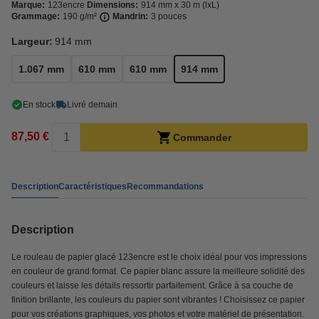
Marque:
123encre
Dimensions:
914 mm x 30 m (lxL)
Grammage:
190 g/m²
Mandrin:
3 pouces
Largeur:
914 mm
1.067 mm
610 mm
610 mm
914 mm
En stock
Livré demain
87,50 €
Commander
Description
Caractéristiques
Recommandations
Description
Le rouleau de papier glacé 123encre est le choix idéal pour vos impressions
en couleur de grand format. Ce papier blanc assure la meilleure solidité des
couleurs et laisse les détails ressortir parfaitement. Grâce à sa couche de
finition brillante, les couleurs du papier sont vibrantes ! Choisissez ce papier
pour vos créations graphiques, vos photos et votre matériel de présentation.