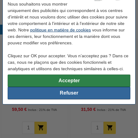
247,50 €
Nous souhaitons vous montrer
uniquement des publicités qui correspondent à vos centres
d'intérêt et nous voulons donc utiliser des cookies pour suivre
votre comportement à l'intérieur et à l'extérieur de notre site
Produits populaires
web. Notre
politique en matière de cookies
vous informe sur
ces derniers, leur fonctionnement et la manière dont vous
pouvez modifier vos préférences.
Cliquez sur OK pour accepter. Vous n’acceptez pas ? Dans ce
cas, nous ne plaçons que des cookies fonctionnels et
analytiques et utilisons des techniques similaires à celles-ci.
Accepter
123encre rouleau de papier
123encre rouleau de papier
Refuser
brillant 610 mm (24 pouces) x
couché mat 914 mm (36
30 m (190 g/m²)
pouces) x 30 m (120 g/m²)
59,50 €
31,50 €
Inclus : 21% de TVA
Inclus : 21% de TVA