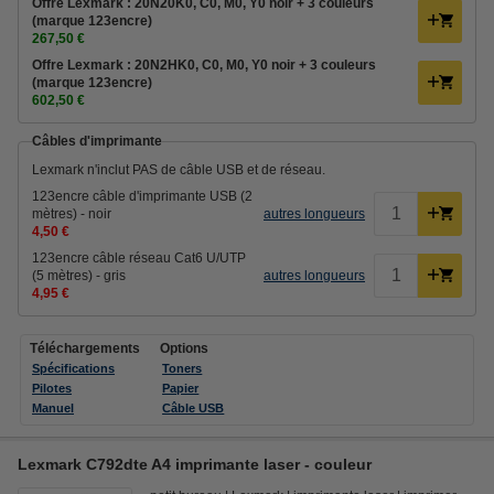
Offre Lexmark : 20N20K0, C0, M0, Y0 noir + 3 couleurs
(marque 123encre)
267,50 €
Offre Lexmark : 20N2HK0, C0, M0, Y0 noir + 3 couleurs
(marque 123encre)
602,50 €
Câbles d'imprimante
Lexmark n'inclut PAS de câble USB et de réseau.
123encre câble d'imprimante USB (2
mètres) - noir
autres longueurs
4,50 €
123encre câble réseau Cat6 U/UTP
(5 mètres) - gris
autres longueurs
4,95 €
Téléchargements
Options
Spécifications
Toners
Pilotes
Papier
Manuel
Câble USB
Lexmark C792dte A4 imprimante laser - couleur