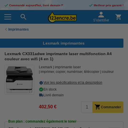
Commandé aujourd'hui, livré demain !*
Meilleur prix garanti !
S'identifier
Imprimantes
Lexmark imprimantes
Lexmark CX331adwe imprimante laser multifonction A4
couleur avec wifi (4 en 1)
Lexmark
imprimante laser
imprimer, copier, numériser, télécopier
couleur
Voir les spécifications et la description
En stock
Livré demain
402,50 €
Commander
Bon plan : commandez également le toner