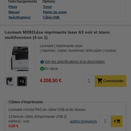
Téléchargements
Options
Pilote
Toner
Manuel
Papier de copie
Spécifications
Câble USB
Lexmark MX931dse imprimante laser A3 noir et blanc
multifonction (4 en 1)
Lexmark
imprimante laser
imprimer, copier, numériser, télécopier
couleur
Voir les spécifications et la description
En stock
4 208,50 €
1
Commander
Câbles d'imprimante
Lexmark n'inclut PAS de câble USB et de réseau.
123encre câble d'imprimante USB (2
mètres) - noir
autres longueurs
4,50 €