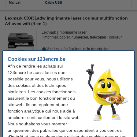
Manuel
Câble USB
Lexmark CX431adw imprimante laser couleur multifonction
A4 avec wifi (4 en 1)
Lexmark
imprimante laser
imprimer, copier, numériser, télécopier
couleur
Voir les spécifications et la description
En stock
Cookies sur 123encre.be
Livré demain
Afin de rendre les achats sur
1
123encre.be aussi faciles que
410,50 €
Commander
possible pour vous, nous utilisons
des cookies et des techniques
Câbles d'imprimante
similaires. Les cookies fonctionnels
assurent le bon fonctionnement du
Lexmark n'inclut PAS de câble USB-kabel et de réseau.
site web. Ils ont également une
123encre câble d'imprimante USB (2
fonction analytique qui nous aide à
mètres) - noir
autres longueurs
4,50 €
améliorer continuellement le site web.
Nous souhaitons vous montrer
123encre câble réseau Cat6 U/UTP
(5 mètres) - gris
autres longueurs
uniquement des publicités qui correspondent à vos centres
4,95 €
d'intérêt et nous voulons donc utiliser des cookies pour suivre