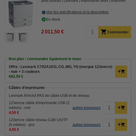
petit bureau
Lexmark
imprimante laser
imprimer
Voir les spécifications et la description
En stock
2 011,50 €
Commander
Bon plan : commandez également le toner
Offre : Lexmark C792A1KG, CG, MG, YG (marque 123encre)
- noir + 3 couleurs
682,50 €
Câbles d'imprimante
Lexmark N'inclut PAS de câble USB et de réseau.
123encre câble d'imprimante USB (2
mètres) - noir
autres longueurs
4,50 €
123encre câble réseau Cat6 U/UTP
(5 mètres) - gris
autres longueurs
4,95 €