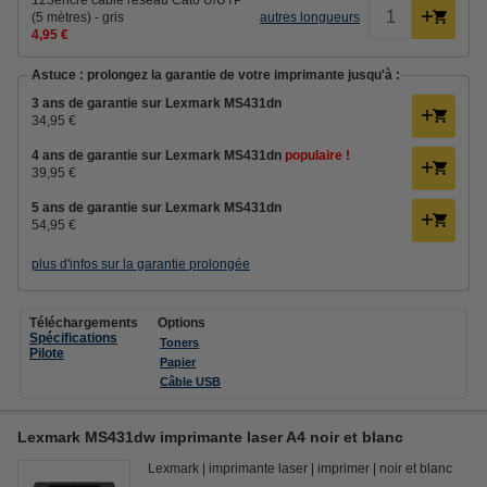
123encre câble réseau Cat6 U/UTP
(5 mètres) - gris
autres longueurs
4,95 €
Astuce : prolongez la garantie de votre imprimante jusqu'à :
3 ans de garantie sur Lexmark MS431dn
34,95 €
4 ans de garantie sur Lexmark MS431dn
populaire !
39,95 €
5 ans de garantie sur Lexmark MS431dn
54,95 €
plus d'infos sur la garantie prolongée
Téléchargements
Options
Spécifications
Toners
Pilote
Papier
Câble USB
Lexmark MS431dw imprimante laser A4 noir et blanc
Lexmark
imprimante laser
imprimer
noir et blanc