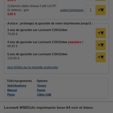
4,50 €
123encre câble réseau Cat6 U/UTP
(5 mètres) - gris
autres longueurs
4,95 €
Astuce : prolongez la garantie de votre imprimante jusqu'à :
3 ans de garantie sur Lexmark CS632dwe
79,95 €
4 ans de garantie sur Lexmark CS632dwe
populaire !
89,95 €
5 ans de garantie sur Lexmark CS632dwe
120,95 €
plus d'infos sur la garantie prolongée
Téléchargements
Options
Spécifications
Toners
Manuel
Papier
Pilote
Câble USB
Lexmark MS821dn imprimante laser A4 noir et blanc