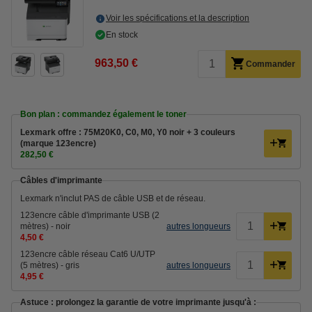
Voir les spécifications et la description
En stock
963,50 €
Commander
Bon plan : commandez également le toner
Lexmark offre : 75M20K0, C0, M0, Y0 noir + 3 couleurs
(marque 123encre)
282,50 €
Câbles d'imprimante
Lexmark n'inclut PAS de câble USB et de réseau.
123encre câble d'imprimante USB (2
mètres) - noir
autres longueurs
4,50 €
123encre câble réseau Cat6 U/UTP
(5 mètres) - gris
autres longueurs
4,95 €
Astuce : prolongez la garantie de votre imprimante jusqu'à :