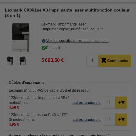
Lexmark CX961se A3 imprimante laser multifonction couleur
(3 en 1)
Lexmark
imprimante laser
imprimer, copier, numériser
couleur
Voir les spécifications et la description
En stock
5 603,50 €
Commander
Câbles d'imprimante
Lexmark n'inclut PAS de câble USB et de réseau.
123encre câble d'imprimante USB (2
mètres) - noir
autres longueurs
4,50 €
123encre câble réseau Cat6 U/UTP
(5 mètres) - gris
autres longueurs
4,95 €
Astuce : prolongez la garantie de votre imprimante jusqu'à :