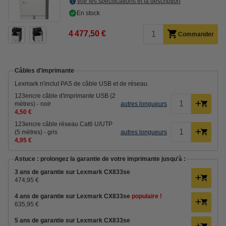
Voir les spécifications et la description
En stock
4 477,50 €
Commander
Câbles d'imprimante
Lexmark n'inclut PAS de câble USB et de réseau.
123encre câble d'imprimante USB (2
mètres) - noir
autres longueurs
4,50 €
123encre câble réseau Cat6 U/UTP
(5 mètres) - gris
autres longueurs
4,95 €
Astuce : prolongez la garantie de votre imprimante jusqu'à :
3 ans de garantie sur Lexmark CX833se
474,95 €
4 ans de garantie sur Lexmark CX833se
populaire !
635,95 €
5 ans de garantie sur Lexmark CX833se