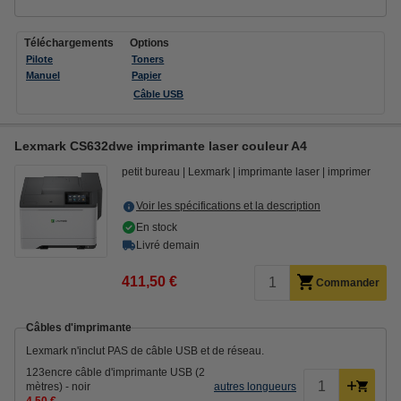
Téléchargements
Options
Pilote
Toners
Manuel
Papier
Câble USB
Lexmark CS632dwe imprimante laser couleur A4
petit bureau
Lexmark
imprimante laser
imprimer
Voir les spécifications et la description
En stock
Livré demain
411,50 €
Commander
Câbles d'imprimante
Lexmark n'inclut PAS de câble USB et de réseau.
123encre câble d'imprimante USB (2
mètres) - noir
autres longueurs