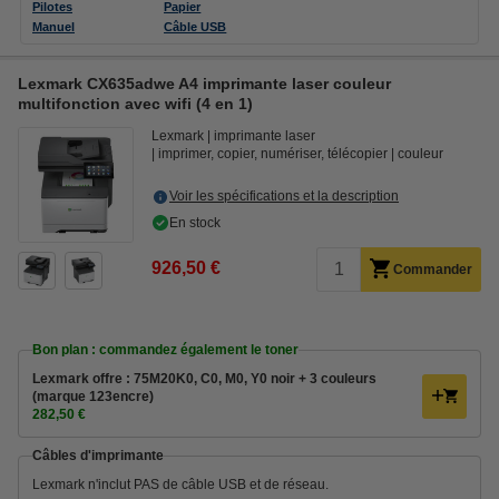
Pilotes
Papier
Manuel
Câble USB
Lexmark CX635adwe A4 imprimante laser couleur
multifonction avec wifi (4 en 1)
Lexmark
imprimante laser
imprimer, copier, numériser, télécopier
couleur
Voir les spécifications et la description
En stock
926,50 €
Commander
Bon plan : commandez également le toner
Lexmark offre : 75M20K0, C0, M0, Y0 noir + 3 couleurs
(marque 123encre)
282,50 €
Câbles d'imprimante
Lexmark n'inclut PAS de câble USB et de réseau.