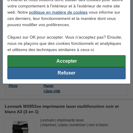
votre comportement à l'intérieur et à l'extérieur de notre site
Astuce : prolongez la garantie de votre imprimante jusqu'à :
web. Notre
politique en matière de cookies
vous informe sur
3 ans de garantie sur Lexmark CX431adw
ces derniers, leur fonctionnement et la manière dont vous
79,95 €
pouvez modifier vos préférences.
4 ans de garantie sur Lexmark CX431adw
populaire !
89,95 €
Cliquez sur OK pour accepter. Vous n’acceptez pas? Ensuite,
nous ne plaçons que des cookies fonctionnels et analytiques
5 ans de garantie sur Lexmark CX431adw
120,95 €
et utilisons des techniques similaires à ceux-ci.
plus d'infos sur la garantie prolongée
Accepter
Refuser
Téléchargements
Options
Caractéristiques
Toners
Pilote
Papier
Câble USB
Lexmark MX953se imprimante laser multifonction noir et
blanc A3 (3 en 1)
Lexmark
imprimante laser
imprimer, copier, numériser
noir et blanc