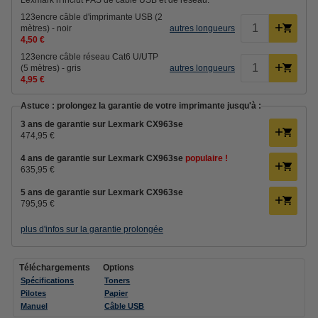
Lexmark n'inclut PAS de câble USB et de réseau.
123encre câble d'imprimante USB (2
mètres) - noir
autres longueurs
4,50 €
123encre câble réseau Cat6 U/UTP
(5 mètres) - gris
autres longueurs
4,95 €
Astuce : prolongez la garantie de votre imprimante jusqu'à :
3 ans de garantie sur Lexmark CX963se
474,95 €
4 ans de garantie sur Lexmark CX963se
populaire !
635,95 €
5 ans de garantie sur Lexmark CX963se
795,95 €
plus d'infos sur la garantie prolongée
Téléchargements
Options
Spécifications
Toners
Pilotes
Papier
Manuel
Câble USB