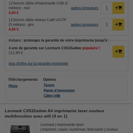
123encre câble d'imprimante USB (2
mètres) - noir
autres longueurs
4,50 €
123encre câble réseau Cat6 U/UTP
(5 mètres) - gris
autres longueurs
4,95 €
Astuce : prolongez la garantie de votre imprimante jusqu'à :
4 ans de garantie sur Lexmark CX635adwe
populaire !
211,95 €
plus d'infos sur la garantie prolongée
Téléchargements
Options
Toners
Pilote
Papier d'impression
Câble USB
Lexmark CX532adwe A4 imprimante laser couleur
multifonction avec wifi (4 en 1)
Lexmark
imprimante laser
imprimer, copier, numériser, télécopier
couleur