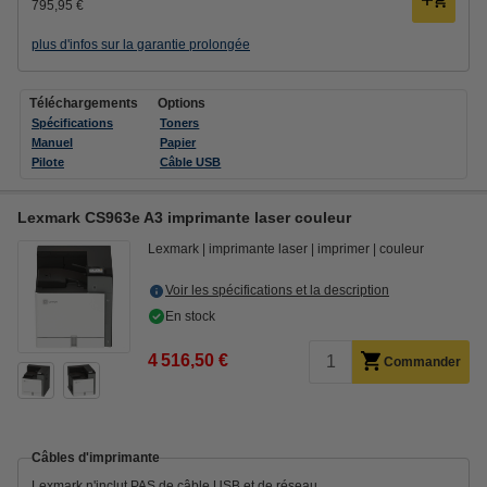
795,95 €
plus d'infos sur la garantie prolongée
Téléchargements
Options
Spécifications
Toners
Manuel
Papier
Pilote
Câble USB
Lexmark CS963e A3 imprimante laser couleur
Lexmark
imprimante laser
imprimer
couleur
Voir les spécifications et la description
En stock
4 516,50 €
Commander
Câbles d'imprimante
Lexmark n'inclut PAS de câble USB et de réseau.