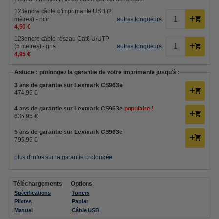
123encre câble d'imprimante USB (2
mètres) - noir
autres longueurs
4,50 €
123encre câble réseau Cat6 U/UTP
(5 mètres) - gris
autres longueurs
4,95 €
Astuce : prolongez la garantie de votre imprimante jusqu'à :
3 ans de garantie sur Lexmark CS963e
474,95 €
4 ans de garantie sur Lexmark CS963e
populaire !
635,95 €
5 ans de garantie sur Lexmark CS963e
795,95 €
plus d'infos sur la garantie prolongée
Téléchargements
Options
Spécifications
Toners
Pilotes
Papier
Manuel
Câble USB