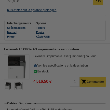
795,95 €
plus d'infos sur la garantie prolongée
Téléchargements
Options
Spécifications
Toners
Manuel
Papier
Pilote
Câble USB
Lexmark CS963e A3 imprimante laser couleur
Lexmark
imprimante laser
imprimer
couleur
Voir les spécifications et la description
En stock
4 516,50 €
Commander
Câbles d'imprimante
Lexmark n'inclut PAS de câble USB et de réseau.