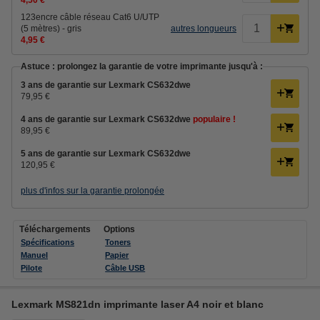
4,50 €
123encre câble réseau Cat6 U/UTP
(5 mètres) - gris
autres longueurs
4,95 €
Astuce : prolongez la garantie de votre imprimante jusqu'à :
3 ans de garantie sur Lexmark CS632dwe
79,95 €
4 ans de garantie sur Lexmark CS632dwe
populaire !
89,95 €
5 ans de garantie sur Lexmark CS632dwe
120,95 €
plus d'infos sur la garantie prolongée
Téléchargements
Options
Spécifications
Toners
Manuel
Papier
Pilote
Câble USB
Lexmark MS821dn imprimante laser A4 noir et blanc