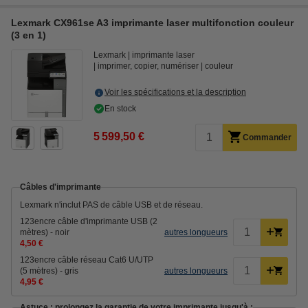
Lexmark CX961se A3 imprimante laser multifonction couleur
(3 en 1)
Lexmark
imprimante laser
imprimer, copier, numériser
couleur
Voir les spécifications et la description
En stock
5 599,50 €
Commander
Câbles d'imprimante
Lexmark n'inclut PAS de câble USB et de réseau.
123encre câble d'imprimante USB (2
mètres) - noir
autres longueurs
4,50 €
123encre câble réseau Cat6 U/UTP
(5 mètres) - gris
autres longueurs
4,95 €
Astuce : prolongez la garantie de votre imprimante jusqu'à :