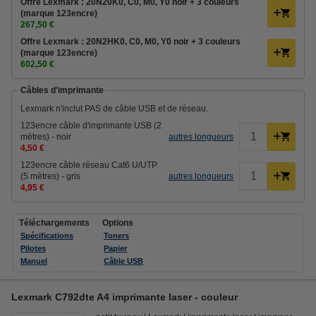
Offre Lexmark : 20N20K0, C0, M0, Y0 noir + 3 couleurs
(marque 123encre)
267,50 €
Offre Lexmark : 20N2HK0, C0, M0, Y0 noir + 3 couleurs
(marque 123encre)
602,50 €
Câbles d'imprimante
Lexmark n'inclut PAS de câble USB et de réseau.
123encre câble d'imprimante USB (2
mètres) - noir
autres longueurs
4,50 €
123encre câble réseau Cat6 U/UTP
(5 mètres) - gris
autres longueurs
4,95 €
Téléchargements
Options
Spécifications
Toners
Pilotes
Papier
Manuel
Câble USB
Lexmark C792dte A4 imprimante laser - couleur