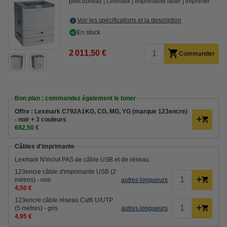
petit bureau
Lexmark
imprimante laser
imprimer
Voir les spécifications et la description
En stock
2 011,50 €
Commander
Bon plan : commandez également le toner
Offre : Lexmark C792A1KG, CG, MG, YG (marque 123encre)
- noir + 3 couleurs
682,50 €
Câbles d'imprimante
Lexmark N'inclut PAS de câble USB et de réseau.
123encre câble d'imprimante USB (2
mètres) - noir
autres longueurs
4,50 €
123encre câble réseau Cat6 U/UTP
(5 mètres) - gris
autres longueurs
4,95 €