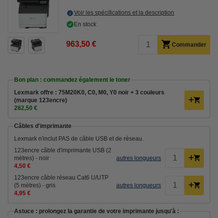
Voir les spécifications et la description
En stock
963,50 €
Commander
Bon plan : commandez également le toner
Lexmark offre : 75M20K0, C0, M0, Y0 noir + 3 couleurs
(marque 123encre)
282,50 €
Câbles d'imprimante
Lexmark n'inclut PAS de câble USB et de réseau.
123encre câble d'imprimante USB (2
mètres) - noir
autres longueurs
4,50 €
123encre câble réseau Cat6 U/UTP
(5 mètres) - gris
autres longueurs
4,95 €
Astuce : prolongez la garantie de votre imprimante jusqu'à :