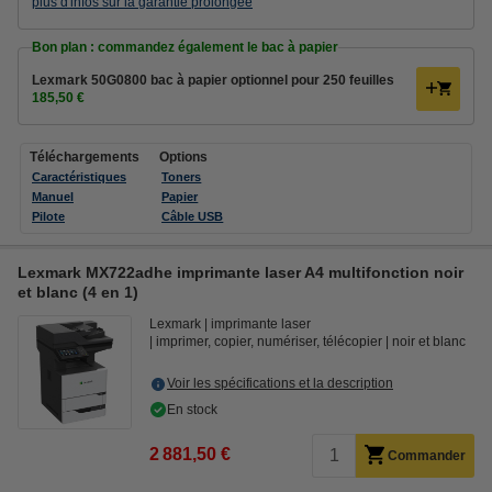
plus d'infos sur la garantie prolongée
Bon plan : commandez également le bac à papier
Lexmark 50G0800 bac à papier optionnel pour 250 feuilles
185,50 €
Téléchargements
Options
Caractéristiques
Toners
Manuel
Papier
Pilote
Câble USB
Lexmark MX722adhe imprimante laser A4 multifonction noir
et blanc (4 en 1)
Lexmark
imprimante laser
imprimer, copier, numériser, télécopier
noir et blanc
Voir les spécifications et la description
En stock
2 881,50 €
Commander