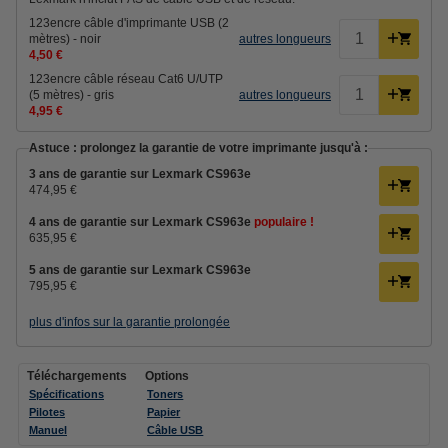
123encre câble d'imprimante USB (2
mètres) - noir
autres longueurs
4,50 €
123encre câble réseau Cat6 U/UTP
(5 mètres) - gris
autres longueurs
4,95 €
Astuce : prolongez la garantie de votre imprimante jusqu'à :
3 ans de garantie sur Lexmark CS963e
474,95 €
4 ans de garantie sur Lexmark CS963e
populaire !
635,95 €
5 ans de garantie sur Lexmark CS963e
795,95 €
plus d'infos sur la garantie prolongée
Téléchargements
Options
Spécifications
Toners
Pilotes
Papier
Manuel
Câble USB