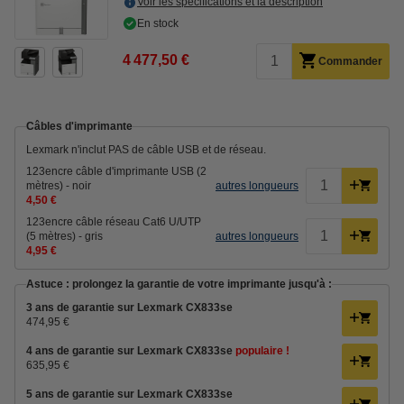
Voir les spécifications et la description
En stock
4 477,50 €
Commander
Câbles d'imprimante
Lexmark n'inclut PAS de câble USB et de réseau.
123encre câble d'imprimante USB (2
mètres) - noir
autres longueurs
4,50 €
123encre câble réseau Cat6 U/UTP
(5 mètres) - gris
autres longueurs
4,95 €
Astuce : prolongez la garantie de votre imprimante jusqu'à :
3 ans de garantie sur Lexmark CX833se
474,95 €
4 ans de garantie sur Lexmark CX833se
populaire !
635,95 €
5 ans de garantie sur Lexmark CX833se