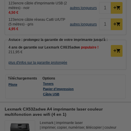
123encre câble d'imprimante USB (2
mètres) - noir
autres longueurs
4,50 €
123encre câble réseau Cat6 U/UTP
(5 mètres) - gris
autres longueurs
4,95 €
Astuce : prolongez la garantie de votre imprimante jusqu'à :
4 ans de garantie sur Lexmark CX635adwe
populaire !
211,95 €
plus d'infos sur la garantie prolongée
Téléchargements
Options
Toners
Pilote
Papier d'impression
Câble USB
Lexmark CX532adwe A4 imprimante laser couleur
multifonction avec wifi (4 en 1)
Lexmark
imprimante laser
imprimer, copier, numériser, télécopier
couleur