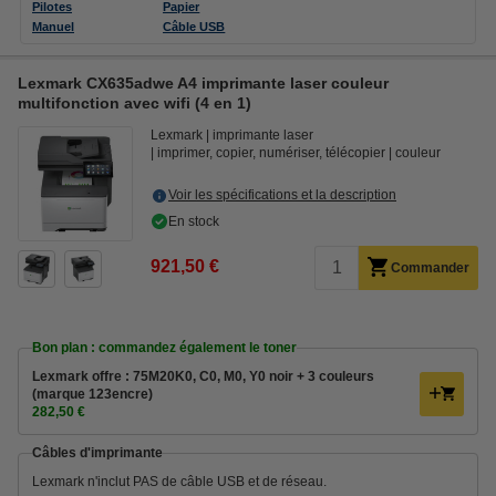
Pilotes
Papier
Manuel
Câble USB
Lexmark CX635adwe A4 imprimante laser couleur
multifonction avec wifi (4 en 1)
Lexmark
imprimante laser
imprimer, copier, numériser, télécopier
couleur
Voir les spécifications et la description
En stock
921,50 €
Commander
Bon plan : commandez également le toner
Lexmark offre : 75M20K0, C0, M0, Y0 noir + 3 couleurs
(marque 123encre)
282,50 €
Câbles d'imprimante
Lexmark n'inclut PAS de câble USB et de réseau.