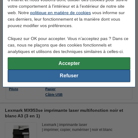
votre comportement à l'intérieur et à l'extérieur de notre site
Astuce : prolongez la garantie de votre imprimante jusqu'à :
web. Notre
politique en matière de cookies
vous informe sur
3 ans de garantie sur Lexmark CX431adw
ces derniers, leur fonctionnement et la manière dont vous
79,95 €
pouvez modifier vos préférences.
4 ans de garantie sur Lexmark CX431adw
populaire !
89,95 €
Cliquez sur OK pour accepter. Vous n’acceptez pas ? Dans ce
cas, nous ne plaçons que des cookies fonctionnels et
5 ans de garantie sur Lexmark CX431adw
120,95 €
analytiques et utilisons des techniques similaires à celles-ci.
plus d'infos sur la garantie prolongée
Accepter
Refuser
Téléchargements
Options
Caractéristiques
Toners
Pilote
Papier
Câble USB
Lexmark MX953se imprimante laser multifonction noir et
blanc A3 (3 en 1)
Lexmark
imprimante laser
imprimer, copier, numériser
noir et blanc