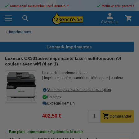
Commandé aujourd'hui, livré demain !*
Meilleur prix garanti !
S'identifier
Imprimantes
Lexmark imprimantes
Lexmark CX331adwe imprimante laser multifonction A4
couleur avec wifi (4 en 1)
Lexmark
imprimante laser
imprimer, copier, numériser, télécopier
couleur
Voir les spécifications et la description
En stock
Expédié demain
402,50 €
Commander
Bon plan : commandez également le toner