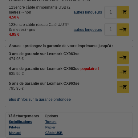
Lexmark n'inclut PAS de câble USB et de réseau.
123encre câble d'imprimante USB (2
mètres) - noir
autres longueurs
4,50 €
123encre câble réseau Cat6 U/UTP
(5 mètres) - gris
autres longueurs
4,95 €
Astuce : prolongez la garantie de votre imprimante jusqu'à :
3 ans de garantie sur Lexmark CX963se
474,95 €
4 ans de garantie sur Lexmark CX963se
populaire !
635,95 €
5 ans de garantie sur Lexmark CX963se
795,95 €
plus d'infos sur la garantie prolongée
Téléchargements
Options
Spécifications
Toners
Pilotes
Papier
Manuel
Câble USB