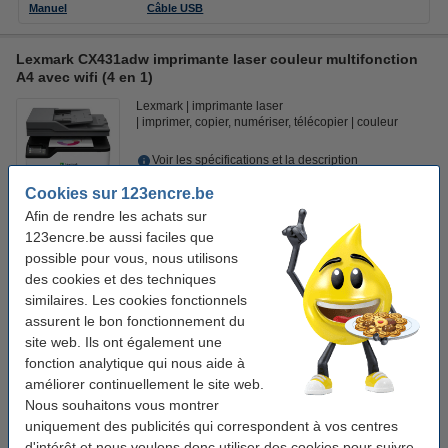
Manuel
Câble USB
Lexmark CX431adw imprimante laser couleur multifonction
A4 avec wifi (4 en 1)
Lexmark
imprimante laser
imprimer, copier, numériser, télécopier
couleur
Voir les spécifications et la description
En stock
Cookies sur 123encre.be
Expédié demain
Afin de rendre les achats sur
1
123encre.be aussi faciles que
410,50 €
Commander
possible pour vous, nous utilisons
des cookies et des techniques
Câbles d'imprimante
similaires. Les cookies fonctionnels
assurent le bon fonctionnement du
Lexmark n'inclut PAS de câble USB-kabel et de réseau.
site web. Ils ont également une
123encre câble d'imprimante USB (2
fonction analytique qui nous aide à
mètres) - noir
autres longueurs
4,50 €
améliorer continuellement le site web.
Nous souhaitons vous montrer
123encre câble réseau Cat6 U/UTP
(5 mètres) - gris
autres longueurs
uniquement des publicités qui correspondent à vos centres
4,95 €
d'intérêt et nous voulons donc utiliser des cookies pour suivre