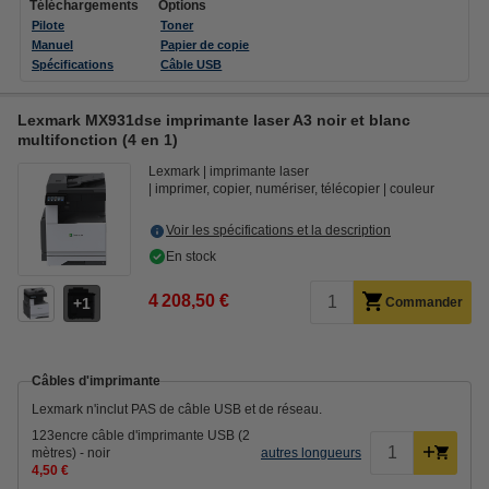
Téléchargements
Options
Pilote
Toner
Manuel
Papier de copie
Spécifications
Câble USB
Lexmark MX931dse imprimante laser A3 noir et blanc
multifonction (4 en 1)
Lexmark
imprimante laser
imprimer, copier, numériser, télécopier
couleur
Voir les spécifications et la description
En stock
4 208,50 €
1
Commander
Câbles d'imprimante
Lexmark n'inclut PAS de câble USB et de réseau.
123encre câble d'imprimante USB (2
mètres) - noir
autres longueurs
4,50 €