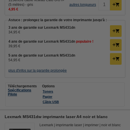
123encre câble réseau Cat6 U/UTP
(5 mètres) - gris
autres longueurs
4,95 €
Astuce : prolongez la garantie de votre imprimante jusqu'à :
3 ans de garantie sur Lexmark MS431dn
34,95 €
4 ans de garantie sur Lexmark MS431dn
populaire !
39,95 €
5 ans de garantie sur Lexmark MS431dn
54,95 €
plus d'infos sur la garantie prolongée
Téléchargements
Options
Spécifications
Toners
Pilote
Papier
Câble USB
Lexmark MS431dw imprimante laser A4 noir et blanc
Lexmark
imprimante laser
imprimer
noir et blanc