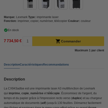
Marque:
Lexmark
Type:
imprimante laser
Fonction:
imprimer, copier, numériser, télécopier
Couleur:
couleur
En stock
7 734,50 €
Commander
Maximum 1 par client
Description
Caractéristiques
Recommandations
Description
La CX943adtse est une imprimante laser A3 multifonction de Lexmark
qui
imprime
,
copie
,
numérise
et
télécopie
. Économisez de l'argent, du
temps et du papier grâce à l'impression recto verso (
duplex
) et au chargeur
automatique de documents (
adf
) jusqu'à 130 feuilles. Démarrez facilement
des tâches et naviguez dans le menu sans effort grâce au grand
écran