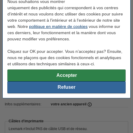
Nous souhaitons vous montrer
Format:
A3
uniquement des publicités qui correspondent à vos centres
d'intérêt et nous voulons donc utiliser des cookies pour suivre
Ethernet:
oui
votre comportement à l'intérieur et à l'extérieur de notre site
Wifi:
non
web. Notre
politique en matière de cookies
vous informe sur
ces derniers, leur fonctionnement et la manière dont vous
WiFi Direct:
non
pouvez modifier vos préférences.
Connexion imprimante:
USB
Cliquez sur OK pour accepter. Vous n’acceptez pas? Ensuite,
ROC:
oui
nous ne plaçons que des cookies fonctionnels et analytiques
et utilisons des techniques similaires à ceux-ci.
Adf:
oui (130 feuilles)
Accepter
Recto-verso:
oui (imprimer, copier, numériser)
Impression mobile:
non
Refuser
Mémoire:
4.096 MB
Infos supplémentaires:
votre ancien appareil
Câbles d'imprimante
Lexmark n'inclut PAS de câble USB et de réseau.