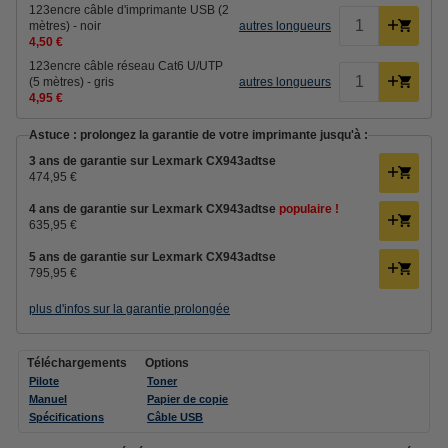
123encre câble d'imprimante USB (2
mètres) - noir
autres longueurs
4,50 €
123encre câble réseau Cat6 U/UTP
(5 mètres) - gris
autres longueurs
4,95 €
Astuce : prolongez la garantie de votre imprimante jusqu'à :
3 ans de garantie sur Lexmark CX943adtse
474,95 €
4 ans de garantie sur Lexmark CX943adtse
populaire !
635,95 €
5 ans de garantie sur Lexmark CX943adtse
795,95 €
plus d'infos sur la garantie prolongée
Téléchargements
Options
Pilote
Toner
Manuel
Papier de copie
Spécifications
Câble USB