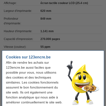
Affichage:
écran tactile couleur LCD (25.4 cm)
Largeur d'imprimante:
620 mm
Profondeur
849 mm
d'imprimante:
Hauteur d'imprimante:
1.141 mm
Capacité d'impression:
270.000 pages
Vitesse (couleur):
55 ppm
Vitesse (noir):
55 ppm
Cookies sur 123encre.be
Afin de rendre les achats sur
1ère impression
4,9 sec
123encre.be aussi faciles que
couleur:
possible pour vous, nous utilisons
1ère impression mono:
4,9 sec
des cookies et des techniques
similaires. Les cookies fonctionnels
Résolution
1200 x 1200 dpi
assurent le bon fonctionnement du
d'impression:
site web. Ils ont également une
Résolution de scanner:
600 x 600 dpi
fonction analytique qui nous aide à
améliorer continuellement le site web.
Vitesse de fax:
33,6 kbps