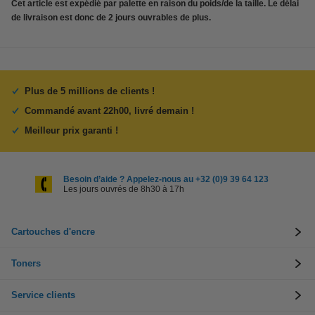
Cet article est expédié par palette en raison du poids/de la taille. Le délai
de livraison est donc de 2 jours ouvrables de plus.
Plus de 5 millions de clients !
Commandé avant 22h00, livré demain !
Meilleur prix garanti !
Besoin d’aide ? Appelez-nous au +32 (0)9 39 64 123
Les jours ouvrés de 8h30 à 17h
Cartouches d'encre
Toners
Service clients