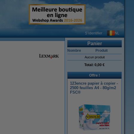
NL
S’identifier
Panier
Nombre
Produit
Aucun produit
Total:
0,00 €
Offre !
123encre papier à copier -
2500 feuilles A4 - 80g/m2
FSC®