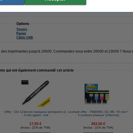
Options
Toners
Papier
Câble USB
er des imprimantes jusqu'à 20h00. Commandez-vous entre 20h00 et 23h59 ? Nous e
ents qui ont également commandé cet article
Offre : 10x 123encre marqueur permanent (1
Lexmark offre : 75M20K0, C0, M0, Y0 noir +
- 3 mm ogive) - noir
3 couleurs (marque 123encre)
17,55 €
282,50 €
(Inclus : 21% de TVA)
(Inclus : 21% de TVA)