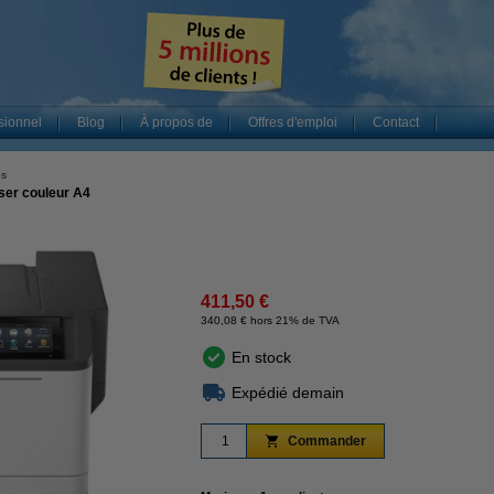
sionnel
Blog
À propos de
Offres d'emploi
Contact
es
er couleur A4
411,50 €
340,08 € hors 21% de TVA
En stock
Expédié demain
Commander