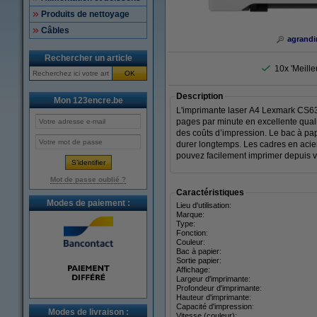
Produits de nettoyage
Câbles
agrandi
Rechercher un article
10x 'Meille
OK
Description
Mon 123encre.be
L'imprimante laser A4 Lexmark CS632
pages par minute en excellente quali
des coûts d’impression. Le bac à papi
durer longtemps. Les cadres en acier 
pouvez facilement imprimer depuis vot
Mot de passe oublié ?
Caractéristiques
Modes de paiement :
Lieu d'utilisation:
Marque:
Type:
Fonction:
Couleur:
Bac à papier:
Sortie papier:
Affichage:
Largeur d'imprimante:
Profondeur d'imprimante:
Hauteur d'imprimante:
Capacité d'impression:
Modes de livraison :
Vitesse (couleur):