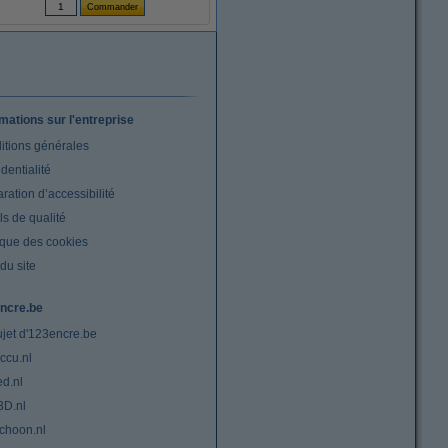
rmations sur l'entreprise
itions générales
dentialité
ration d’accessibilité
s de qualité
ique des cookies
du site
ncre.be
ujet d'123encre.be
ccu.nl
ed.nl
3D.nl
choon.nl