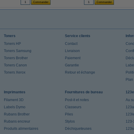
Toners
Service clients
Info
Toners HP
Contact
Cond
Toners Samsung
Livraison
Confi
Toners Brother
Paiement
Décla
Toners Canon
Garantie
Label
Toners Xerox
Retour et échange
Polit
Plan 
Imprimantes
Fournitures de bureau
123e
Filament 3D
Post-it et notes
Au s
Labels Dymo
Classeurs
123a
Rubans Brother
Piles
123l
Rubans encreur
Stylos
123-
Produits alimentaires
Déchiqueteuses
123s