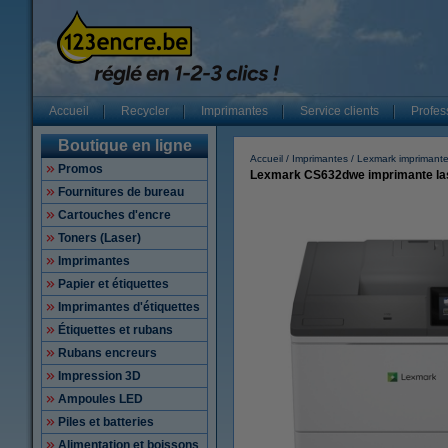
Accueil
Recycler
Imprimantes
Service clients
Profes
Boutique en ligne
Accueil
Imprimantes
Lexmark imprimant
Promos
Lexmark CS632dwe imprimante las
Fournitures de bureau
Cartouches d'encre
Toners (Laser)
Imprimantes
Papier et étiquettes
Imprimantes d'étiquettes
Étiquettes et rubans
Rubans encreurs
Impression 3D
Ampoules LED
Piles et batteries
Alimentation et boissons