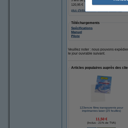
120,95 €
plus d'infos sur la garantie prolongée
Téléchargements
Spécifications
Manuel
Pilote
Veuillez noter : nous pouvons expédi
le jour ouvrable suivant.
Articles populaires auprès des cli
123encre films transparents pour
imprimantes laser (25 feuilles)
11,50 €
(Inclus : 21% de TVA)