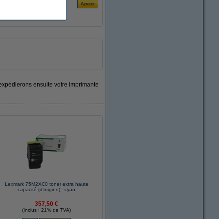
xpédierons ensuite votre imprimante
Lexmark 75M2XC0 toner extra haute
capacité (d'origine) - cyan
357,50 €
(Inclus : 21% de TVA)