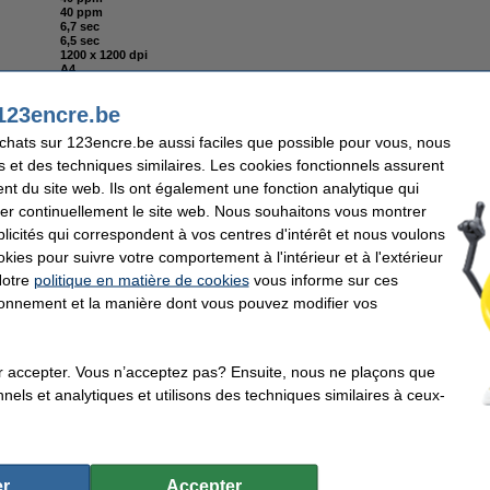
40 ppm
6,7 sec
6,5 sec
1200 x 1200 dpi
A4
non
oui
123encre.be
non
USB
achats sur 123encre.be aussi faciles que possible pour vous, nous
oui (imprimer)
oui
s et des techniques similaires. Les cookies fonctionnels assurent
1.024 MB
nt du site web. Ils ont également une fonction analytique qui
votre ancien appareil
er continuellement le site web. Nous souhaitons vous montrer
icités qui correspondent à vos centres d'intérêt et nous voulons
okies pour suivre votre comportement à l'intérieur et à l'extérieur
 réseau.
Notre
politique en matière de cookies
vous informe sur ces
es) - noir
tionnement et la manière dont vous pouvez modifier vos
tres) - gris
r accepter. Vous n’acceptez pas? Ensuite, nous ne plaçons que
otre imprimante jusqu'à :
nels et analytiques et utilisons des techniques similaires à ceux-
we
we
populaire !
r
Accepter
we