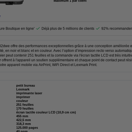
Maximum 1 par client
r
ure Boutique en ligne'
Déjà plus de 5 millions de clients
92% recommandent
dwe offre des performances exceptionnelles grâce à une conception améliorée et 
té, en noir et blanc et en couleur. Avec l’option d’impression recto verso automati
er peut contenir 251 feuilles et la commande via l'écran tactile LCD est très intuit
offrent à l'appareil un soutien supplémentaire et chaque point de contact peut résis
re appareil mobile via AirPrint, WiFi Direct et Lexmark Print.
petit bureau
Lexmark
imprimante laser
imprimer
couleur
251 feuilles
170 feuilles
écran tactile couleur LCD (10,9 cm cm)
455 mm
422,5 mm
318,3 mm
125.000 pages
40 ppm