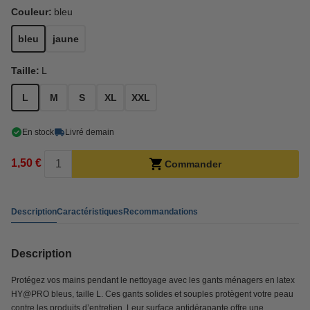
Couleur:
bleu
bleu
jaune
Taille:
L
L
M
S
XL
XXL
En stock
Livré demain
1,50 €
Commander
Description
Caractéristiques
Recommandations
Description
Protégez vos mains pendant le nettoyage avec les gants ménagers en latex
HY@PRO bleus, taille L. Ces gants solides et souples protègent votre peau
contre les produits d’entretien. Leur surface antidérapante offre une