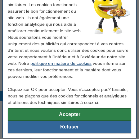
similaires. Les cookies fonctionnels
Bon plan : commandez également
assurent le bon fonctionnement du
site web. Ils ont également une
123schoon éponge à récurer (10 pièces)
1,25 €
fonction analytique qui nous aide à
améliorer continuellement le site web.
Nous souhaitons vous montrer
123schoon liquide vaisselle Pink Sensation
(500 ml)
uniquement des publicités qui correspondent à vos centres
1,95 €
d'intérêt et nous voulons donc utiliser des cookies pour suivre
votre comportement à l'intérieur et à l'extérieur de notre site
123schoon brosse à vaisselle en bois
web. Notre
politique en matière de cookies
vous informe sur
1,95 €
ces derniers, leur fonctionnement et la manière dont vous
pouvez modifier vos préférences.
Cliquez sur OK pour accepter. Vous n’acceptez pas? Ensuite,
nous ne plaçons que des cookies fonctionnels et analytiques
Produits populaires
et utilisons des techniques similaires à ceux-ci.
Accepter
Refuser