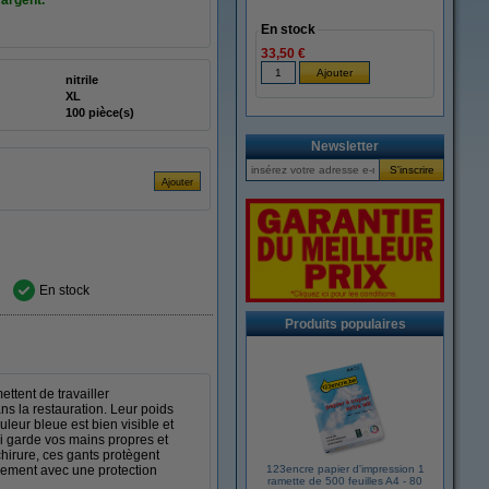
'argent.
En stock
33,50 €
nitrile
XL
100 pièce(s)
Newsletter
En stock
Produits populaires
ttent de travailler
ns la restauration. Leur poids
leur bleue est bien visible et
ui garde vos mains propres et
chirure, ces gants protègent
cacement avec une protection
123encre papier d'impression 1
ramette de 500 feuilles A4 - 80