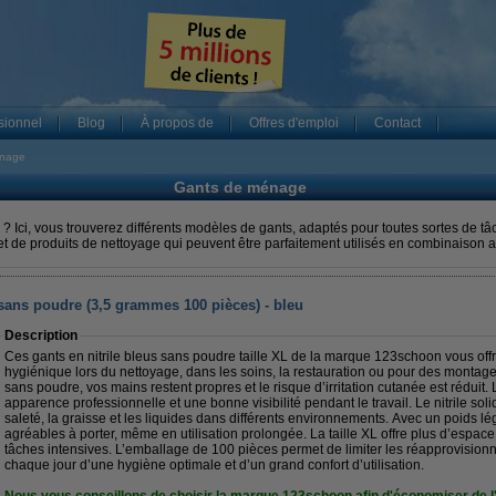
sionnel
Blog
À propos de
Offres d'emploi
Contact
énage
Gants de ménage
? Ici, vous trouverez différents modèles de gants, adaptés pour toutes sortes de
t de produits de nettoyage qui peuvent être parfaitement utilisés en combinaison
sans poudre (3,5 grammes 100 pièces) - bleu
Description
Ces gants en nitrile bleus sans poudre taille XL de la marque 123schoon vous offr
hygiénique lors du nettoyage, dans les soins, la restauration ou pour des montage
sans poudre, vos mains restent propres et le risque d’irritation cutanée est réduit
apparence professionnelle et une bonne visibilité pendant le travail. Le nitrile sol
saleté, la graisse et les liquides dans différents environnements. Avec un poids lég
agréables à porter, même en utilisation prolongée. La taille XL offre plus d’espace 
tâches intensives. L’emballage de 100 pièces permet de limiter les réapprovision
chaque jour d’une hygiène optimale et d’un grand confort d’utilisation.