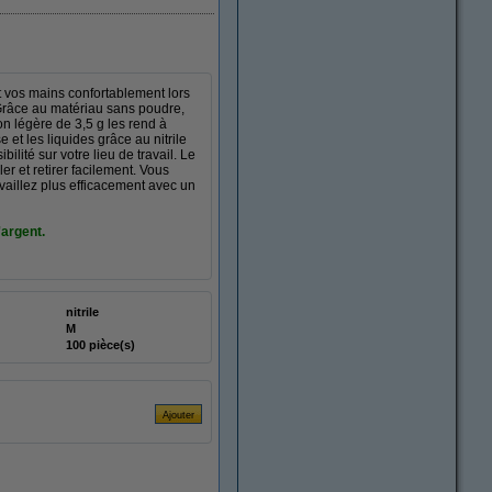
t vos mains confortablement lors
 Grâce au matériau sans poudre,
ion légère de 3,5 g les rend à
e et les liquides grâce au nitrile
lité sur votre lieu de travail. Le
er et retirer facilement. Vous
vaillez plus efficacement avec un
'argent.
nitrile
M
100 pièce(s)