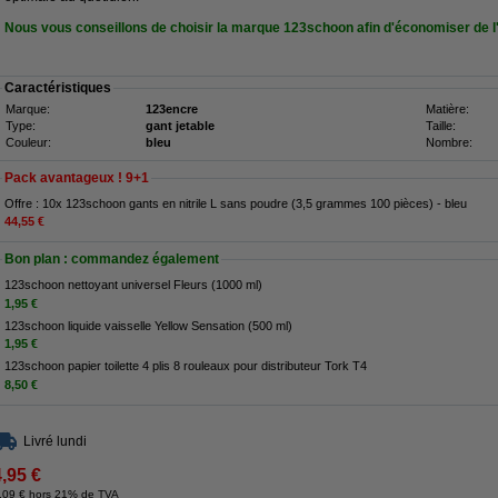
Nous vous conseillons de choisir la marque 123schoon afin d'économiser de l
Caractéristiques
Marque:
123encre
Matière:
Type:
gant jetable
Taille:
Couleur:
bleu
Nombre:
Pack avantageux ! 9+1
Offre : 10x 123schoon gants en nitrile L sans poudre (3,5 grammes 100 pièces) - bleu
44,55 €
Bon plan : commandez également
123schoon nettoyant universel Fleurs (1000 ml)
1,95 €
123schoon liquide vaisselle Yellow Sensation (500 ml)
1,95 €
123schoon papier toilette 4 plis 8 rouleaux pour distributeur Tork T4
8,50 €
Livré lundi
4,95 €
,09 € hors 21% de TVA