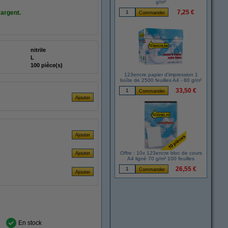
g/m²
7,25 €
'argent.
nitrile
L
100 pièce(s)
123encre papier d'impression 1
boîte de 2500 feuilles A4 - 80 g/m²
33,50 €
Offre : 10x 123encre bloc de cours
A4 ligné 70 g/m² 100 feuilles
26,55 €
En stock