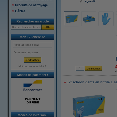
agrandir
Produits de nettoyage
Câbles
Rechercher un article
OK
Mon 123encre.be
Mot de passe oublié ?
4
Modes de paiement :
123schoon gants en nitrile L s
Modes de livraison :