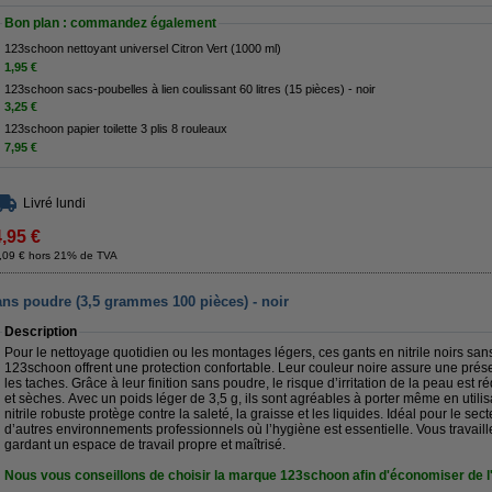
Bon plan : commandez également
123schoon nettoyant universel Citron Vert (1000 ml)
1,95 €
123schoon sacs-poubelles à lien coulissant 60 litres (15 pièces) - noir
3,25 €
123schoon papier toilette 3 plis 8 rouleaux
7,95 €
Livré lundi
4,95 €
,09 € hors 21% de TVA
ans poudre (3,5 grammes 100 pièces) - noir
Description
Pour le nettoyage quotidien ou les montages légers, ces gants en nitrile noirs san
123schoon offrent une protection confortable. Leur couleur noire assure une pré
les taches. Grâce à leur finition sans poudre, le risque d’irritation de la peau est r
et sèches. Avec un poids léger de 3,5 g, ils sont agréables à porter même en utili
nitrile robuste protège contre la saleté, la graisse et les liquides. Idéal pour le sec
d’autres environnements professionnels où l’hygiène est essentielle. Vous travaill
gardant un espace de travail propre et maîtrisé.
Nous vous conseillons de choisir la marque 123schoon afin d'économiser de l