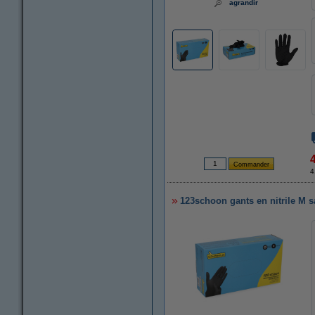
agrandir
4
123schoon gants en nitrile M s