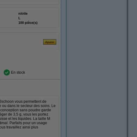
nitrile
L
100 pièce(s)
En stock
123schoon vous permettent de
e ou dans le secteur des soins. Le
ur conception sans poudre garde
léger de 3,5 g, vous les portez
isse et les liquides. La taille M
imal. Parfaits pour un usage
us travaillez ainsi plus