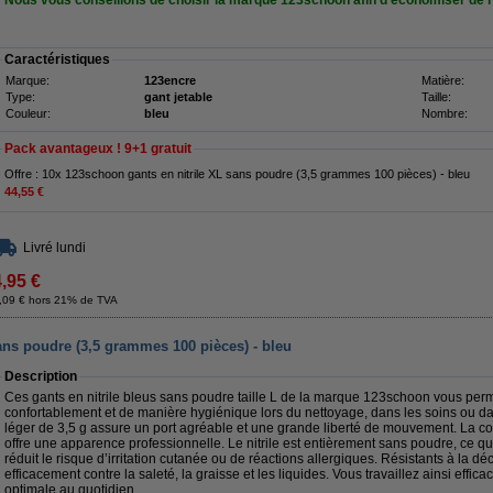
Nous vous conseillons de choisir la marque 123schoon afin d'économiser de l
Caractéristiques
Marque:
123encre
Matière:
Type:
gant jetable
Taille:
Couleur:
bleu
Nombre:
Pack avantageux ! 9+1 gratuit
Offre : 10x 123schoon gants en nitrile XL sans poudre (3,5 grammes 100 pièces) - bleu
44,55 €
Livré lundi
4,95 €
,09 € hors 21% de TVA
ans poudre (3,5 grammes 100 pièces) - bleu
Description
Ces gants en nitrile bleus sans poudre taille L de la marque 123schoon vous perme
confortablement et de manière hygiénique lors du nettoyage, dans les soins ou da
léger de 3,5 g assure un port agréable et une grande liberté de mouvement. La cou
offre une apparence professionnelle. Le nitrile est entièrement sans poudre, ce q
réduit le risque d’irritation cutanée ou de réactions allergiques. Résistants à la dé
efficacement contre la saleté, la graisse et les liquides. Vous travaillez ainsi effi
optimale au quotidien.