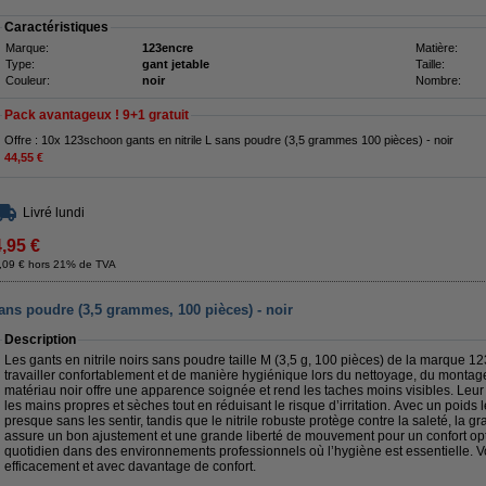
Caractéristiques
Marque:
123encre
Matière:
Type:
gant jetable
Taille:
Couleur:
noir
Nombre:
Pack avantageux ! 9+1 gratuit
Offre : 10x 123schoon gants en nitrile L sans poudre (3,5 grammes 100 pièces) - noir
44,55 €
Livré lundi
4,95 €
,09 € hors 21% de TVA
ans poudre (3,5 grammes, 100 pièces) - noir
Description
Les gants en nitrile noirs sans poudre taille M (3,5 g, 100 pièces) de la marque 
travailler confortablement et de manière hygiénique lors du nettoyage, du montag
matériau noir offre une apparence soignée et rend les taches moins visibles. Le
les mains propres et sèches tout en réduisant le risque d’irritation. Avec un poids 
presque sans les sentir, tandis que le nitrile robuste protège contre la saleté, la gra
assure un bon ajustement et une grande liberté de mouvement pour un confort opt
quotidien dans des environnements professionnels où l’hygiène est essentielle. Vo
efficacement et avec davantage de confort.