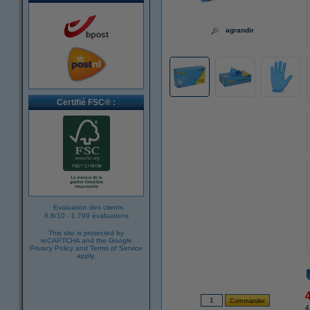
agrandir
Certifié FSC® :
Evaluation des clients
8.8
/
10
-
1.799 évaluations
This site is protected by
reCAPTCHA and the Google
Privacy Policy
and
Terms of Service
apply.
4