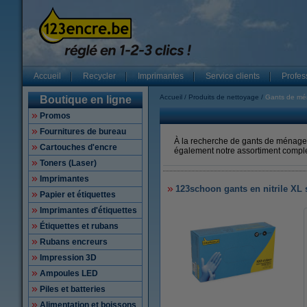
Accueil
Recycler
Imprimantes
Service clients
Profes
Accueil
Produits de nettoyage
Gants de m
Boutique en ligne
Promos
Fournitures de bureau
À la recherche de gants de ménage 
Cartouches d'encre
également notre assortiment comple
Toners (Laser)
Imprimantes
123schoon gants en nitrile XL 
Papier et étiquettes
Imprimantes d'étiquettes
Étiquettes et rubans
Rubans encreurs
Impression 3D
Ampoules LED
Piles et batteries
Alimentation et boissons