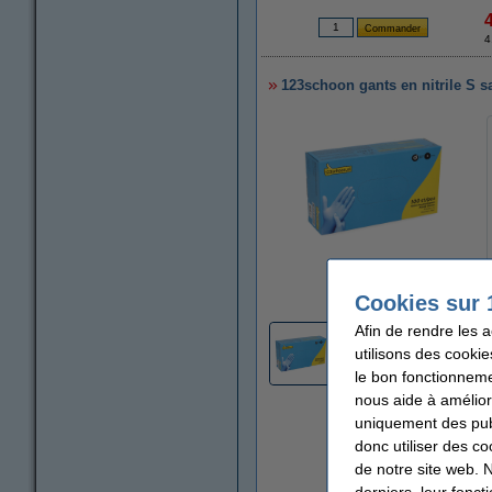
4
123schoon gants en nitrile S s
agrandir
Cookies sur 
Afin de rendre les 
utilisons des cookie
le bon fonctionneme
nous aide à amélior
uniquement des publ
donc utiliser des co
de notre site web. 
derniers, leur fonc