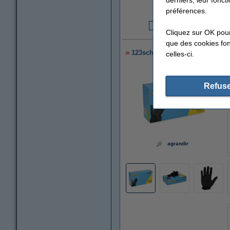
préférences.
Cliquez sur OK pou
4
que des cookies fonc
123schoon gants en nitrile XL 
celles-ci.
Refuse
agrandir