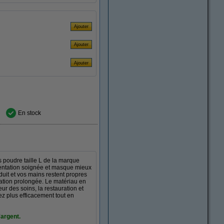
En stock
s poudre taille L de la marque
sentation soignée et masque mieux
éduit et vos mains restent propres
sation prolongée. Le matériau en
teur des soins, la restauration et
ez plus efficacement tout en
'argent.