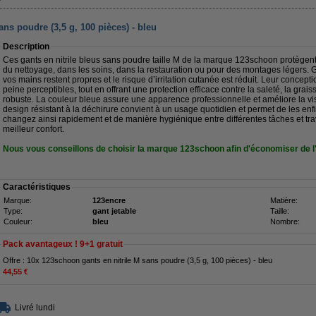
ns poudre (3,5 g, 100 pièces) - bleu
Description
Ces gants en nitrile bleus sans poudre taille M de la marque 123schoon protègen
du nettoyage, dans les soins, dans la restauration ou pour des montages légers.
vos mains restent propres et le risque d’irritation cutanée est réduit. Leur concept
peine perceptibles, tout en offrant une protection efficace contre la saleté, la graiss
robuste. La couleur bleue assure une apparence professionnelle et améliore la visibi
design résistant à la déchirure convient à un usage quotidien et permet de les enfil
changez ainsi rapidement et de manière hygiénique entre différentes tâches et tra
meilleur confort.
Nous vous conseillons de choisir la marque 123schoon afin d'économiser de l
Caractéristiques
Marque:
123encre
Matière:
Type:
gant jetable
Taille:
Couleur:
bleu
Nombre:
Pack avantageux ! 9+1 gratuit
Offre : 10x 123schoon gants en nitrile M sans poudre (3,5 g, 100 pièces) - bleu
44,55 €
Livré lundi