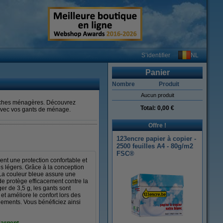
NL
S’identifier
Panier
Nombre
Produit
Aucun produit
 tâches ménagères. Découvrez
Total:
0,00 €
 avec vos gants de ménage.
Offre !
123encre papier à copier -
2500 feuilles A4 - 80g/m2
FSC®
ent une protection confortable et
s légers. Grâce à la conception
. La couleur bleue assure une
ide protège efficacement contre la
er de 3,5 g, les gants sont
et améliore le confort lors des
nements. Vous bénéficiez ainsi