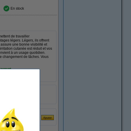
En stock
ttent de travailler
ges légers. Légers, ils offrent
e assure une bonne visibilité et
ritation cutanée est réduit et vos
convient à un usage quotidien.
te le changement de tâches. Vous
'argent.
nitrile
S
100 pièce(s)