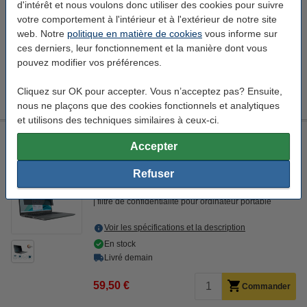
d'intérêt et nous voulons donc utiliser des cookies pour suivre
345 x 194 mm (Lxl)
ordinateur portable
votre comportement à l'intérieur et à l'extérieur de notre site
Voir les spécifications et la description
web. Notre
politique en matière de cookies
vous informe sur
En stock
ces derniers, leur fonctionnement et la manière dont vous
Livré demain
pouvez modifier vos préférences.
1
41,50 €
Commander
Cliquez sur OK pour accepter. Vous n’acceptez pas? Ensuite,
nous ne plaçons que des cookies fonctionnels et analytiques
et utilisons des techniques similaires à ceux-ci.
Kensington 15,6 pouces 16:9 filtre de confidentialité pour
Accepter
ordinateur portable
Kensington
noir
Refuser
ruban adhésif double face et languette de suspension
filtre de confidentialité pour ordinateur portable
Voir les spécifications et la description
En stock
Livré demain
59,50 €
Commander