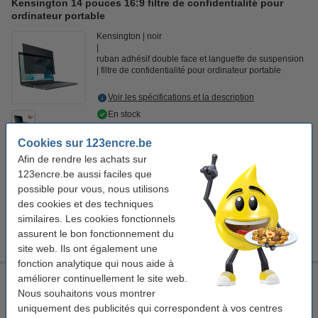
Kensington 14 pouces 16:9 filtre de confidentialité pour
ordinateur portable
Kensington
noir
ruban adhésif double face et languette de suspension
filtre de confidentialité pour ordinateur portable
Voir les spécifications et la description
En stock
Livré demain
Cookies sur 123encre.be
44,50 €
Afin de rendre les achats sur
Commander
123encre.be aussi faciles que
possible pour vous, nous utilisons
Économisez jusqu'à
35%
avec notre marque propre
des cookies et des techniques
123encre filtre de confidentialité universel pour ordinateur
similaires. Les cookies fonctionnels
portable 14 pouces 16:9
assurent le bon fonctionnement du
24,95 €
site web. Ils ont également une
fonction analytique qui nous aide à
améliorer continuellement le site web.
Kensington 15,6 pouces 16:9 filtre de confidentialité
Nous souhaitons vous montrer
Kensington
uniquement des publicités qui correspondent à vos centres
filtre de confidentialité pour ordinateur portable