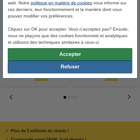
web. Notre
politique en matière de cookies
vous informe sur
ces derniers, leur fonctionnement et la manière dont vous
pouvez modifier vos préférences.
Cliquez sur OK pour accepter. Vous n’acceptez pas? Ensuite,
123accu Xtreme Power MN1500
123accu Xtreme Power MN2400
nous ne plaçons que des cookies fonctionnels et analytiques
Penlite piles AA 24 pièces
Micro piles AAA 24 pièces
et utilisons des techniques similaires à ceux-ci.
Accepter
14,95 €
14,95 €
Inclus : 21% de TVA
Inclus : 21% de TVA
Refuser
Plus de 5 millions de clients !
Commandé avant 22h00, livré demain !