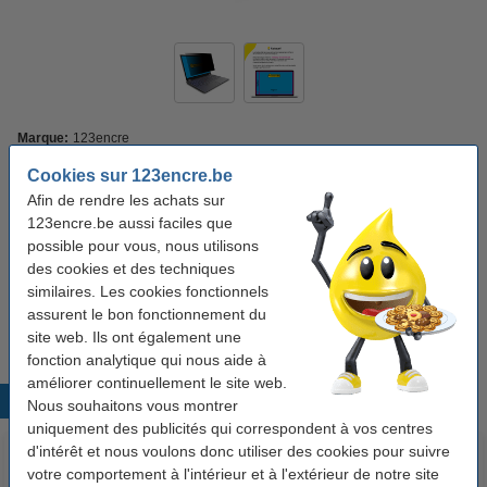
Marque:
123encre
Caractéristique:
filtre de confidentialité pour ordinateur portable
Couleur:
noir
Dimensions:
310 x 174 mm (Lxl)
Cookies sur 123encre.be
Afin de rendre les achats sur
Voir les spécifications et la description
123encre.be aussi faciles que
Économisez jusqu'à
35%
avec notre marque propre
possible pour vous, nous utilisons
En stock
Livré demain
des cookies et des techniques
similaires. Les cookies fonctionnels
24,95 €
Commander
assurent le bon fonctionnement du
site web. Ils ont également une
fonction analytique qui nous aide à
améliorer continuellement le site web.
Produits populaires
Nous souhaitons vous montrer
uniquement des publicités qui correspondent à vos centres
d'intérêt et nous voulons donc utiliser des cookies pour suivre
votre comportement à l'intérieur et à l'extérieur de notre site