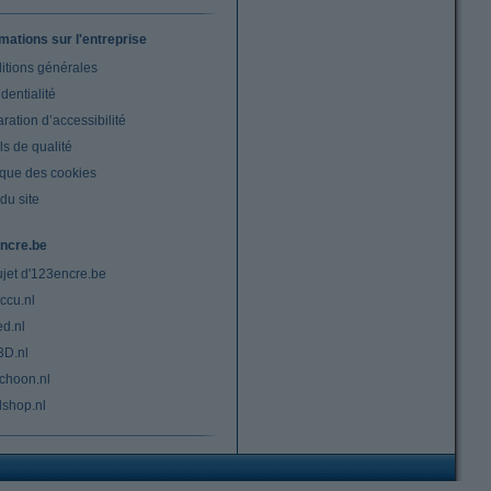
rmations sur l'entreprise
itions générales
dentialité
ration d’accessibilité
s de qualité
ique des cookies
du site
ncre.be
ujet d'123encre.be
ccu.nl
ed.nl
3D.nl
choon.nl
lshop.nl