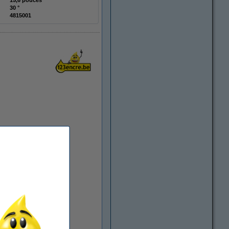
15,6 pouces
30 °
4815001