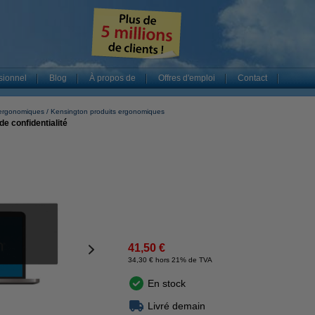
sionnel
Blog
À propos de
Offres d'emploi
Contact
 ergonomiques
Kensington produits ergonomiques
de confidentialité
41,50 €
34,30 € hors 21% de TVA
En stock
Livré demain