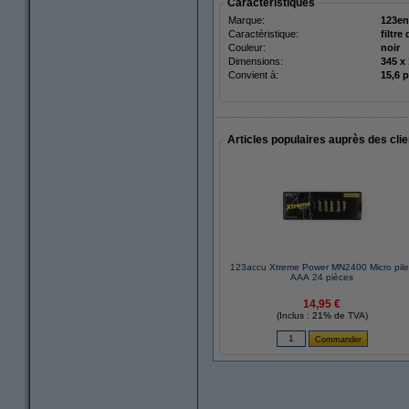
Caractéristiques
Marque:
123en
Caractéristique:
filtre
Couleur:
noir
Dimensions:
Convient à:
15,6 
Articles populaires auprès des cli
123accu Xtreme Power MN2400 Micro pil
AAA 24 pièces
14,95 €
(Inclus : 21% de TVA)