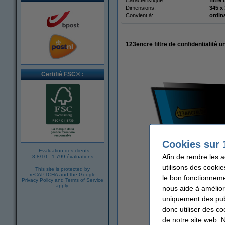
Caractéristique:
filtre
Dimensions:
Convient à:
ordin
123encre filtre de confidentialité 
Certifié FSC® :
Cookies sur 
Evaluation des clients
Afin de rendre les 
8.8
/
10
-
1.799 évaluations
utilisons des cookie
This site is protected by
reCAPTCHA and the Google
le bon fonctionneme
Privacy Policy
and
Terms of Service
apply.
nous aide à amélior
uniquement des publ
donc utiliser des co
agrandi
de notre site web. 