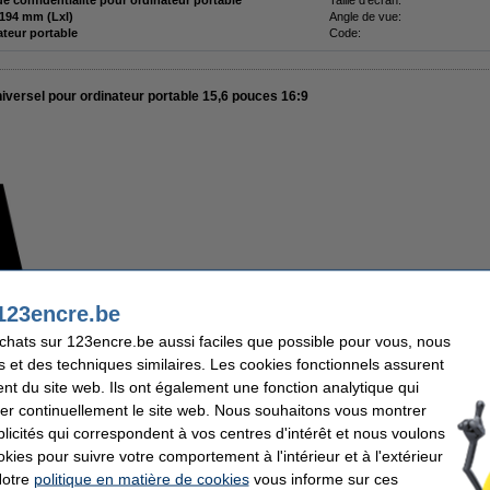
 de confidentialité pour ordinateur portable
Taille d'écran:
345 x 194 mm (Lxl)
Angle de vue:
ateur portable
Code:
universel pour ordinateur portable 15,6 pouces 16:9
25,95 €
123encre.be
21,45 € hors 21% de TVA
achats sur 123encre.be aussi faciles que possible pour vous, nous
En stock
s et des techniques similaires. Les cookies fonctionnels assurent
Livré demain
nt du site web. Ils ont également une fonction analytique qui
er continuellement le site web. Nous souhaitons vous montrer
Commander
icités qui correspondent à vos centres d'intérêt et nous voulons
okies pour suivre votre comportement à l'intérieur et à l'extérieur
r
agrandir
Notre
politique en matière de cookies
vous informe sur ces