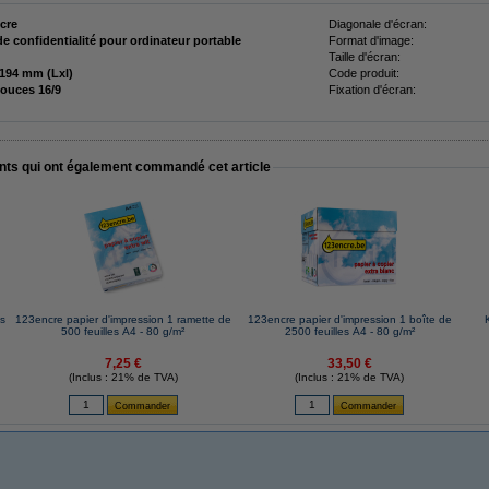
cre
Diagonale d'écran:
 de confidentialité pour ordinateur portable
Format d'image:
Taille d'écran:
345 x 194 mm (Lxl)
Code produit:
pouces 16/9
Fixation d'écran:
ents qui ont également commandé cet article
es
123encre papier d'impression 1 ramette de
123encre papier d'impression 1 boîte de
500 feuilles A4 - 80 g/m²
2500 feuilles A4 - 80 g/m²
7,25 €
33,50 €
(Inclus : 21% de TVA)
(Inclus : 21% de TVA)