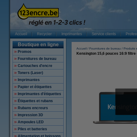
Accueil
Recycler
Imprimantes
Service clients
Profes
Boutique en ligne
Accueil
Fournitures de bureau
Produits
Promos
Kensington 15,6 pouces 16:9 filtre 
Fournitures de bureau
Cartouches d'encre
Toners (Laser)
Imprimantes
Papier et étiquettes
Imprimantes d'étiquettes
Étiquettes et rubans
Rubans encreurs
Impression 3D
Ampoules LED
Piles et batteries
Alimentation et boissons