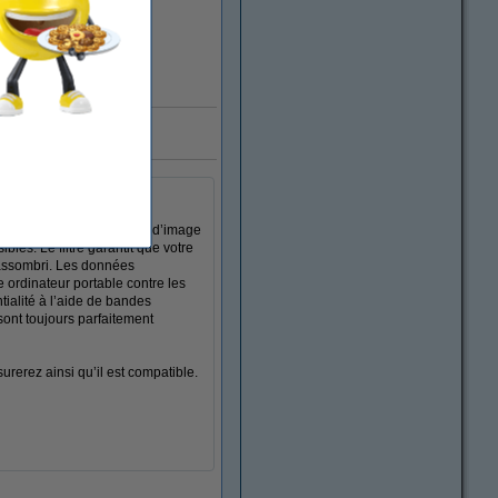
123encre.be
bles de 15,6 pouces (format d’image
les. Le filtre garantit que votre
n assombri. Les données
re ordinateur portable contre les
ntialité à l’aide de bandes
 sont toujours parfaitement
urerez ainsi qu’il est compatible.