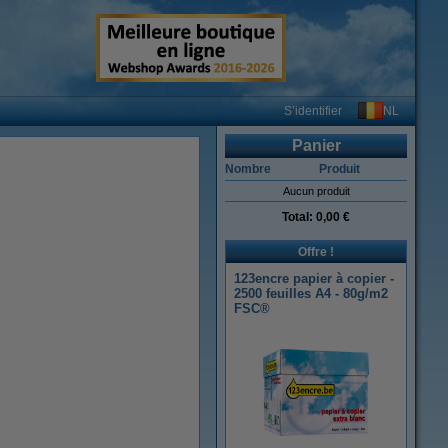
NL
S’identifier
Panier
Nombre
Produit
Aucun produit
Total:
0,00 €
Offre !
123encre papier à copier -
2500 feuilles A4 - 80g/m2
FSC®