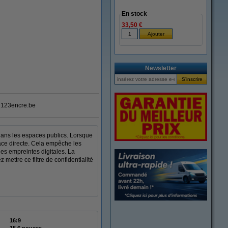
En stock
33,50 €
agrandir
Newsletter
123encre.be
 dans les espaces publics. Lorsque
 face directe. Cela empêche les
les empreintes digitales. La
 mettre ce filtre de confidentialité
16:9