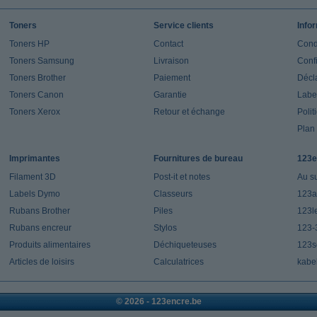
Toners
Service clients
Info
Toners HP
Contact
Cond
Toners Samsung
Livraison
Confi
Toners Brother
Paiement
Décla
Toners Canon
Garantie
Label
Toners Xerox
Retour et échange
Polit
Plan 
Imprimantes
Fournitures de bureau
123e
Filament 3D
Post-it et notes
Au s
Labels Dymo
Classeurs
123a
Rubans Brother
Piles
123l
Rubans encreur
Stylos
123-
Produits alimentaires
Déchiqueteuses
123s
Articles de loisirs
Calculatrices
kabe
© 2026 - 123encre.be