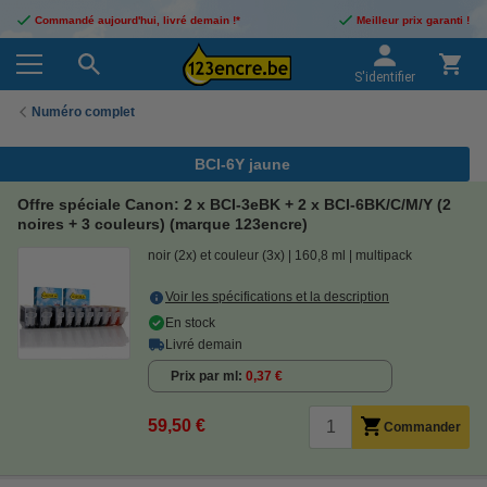
Commandé aujourd'hui, livré demain !*
Meilleur prix garanti !
S'identifier
Numéro complet
BCI-6Y jaune
Offre spéciale Canon: 2 x BCI-3eBK + 2 x BCI-6BK/C/M/Y (2
noires + 3 couleurs) (marque 123encre)
noir (2x) et couleur (3x)
160,8 ml
multipack
Voir les spécifications et la description
En stock
Livré demain
Prix par ml
0,37 €
59,50 €
Commander