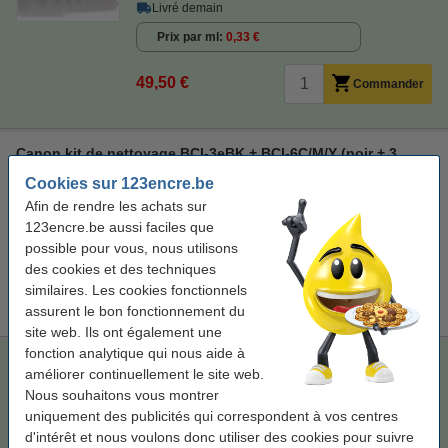
Livré demain
Prix par ml
0,33 €
49,50 €
Commander
Canon kit de nettoyage BCI-3eBK + BCI-6C/M/Y (noir + 3
couleurs)
Cookies sur 123encre.be
Afin de rendre les achats sur
Voir les spécifications et la description
123encre.be aussi faciles que
En stock
possible pour vous, nous utilisons
Livré demain
des cookies et des techniques
similaires. Les cookies fonctionnels
9,00 €
Commander
assurent le bon fonctionnement du
site web. Ils ont également une
fonction analytique qui nous aide à
Canon offre : 2 x série BCI-6 (BCI-6BK noir + 5 couleurs)
améliorer continuellement le site web.
(marque 123encre)
Nous souhaitons vous montrer
noir et 5 couleurs (2x)
160,8 ml
multipack
uniquement des publicités qui correspondent à vos centres
d'intérêt et nous voulons donc utiliser des cookies pour suivre
Voir les spécifications et la description