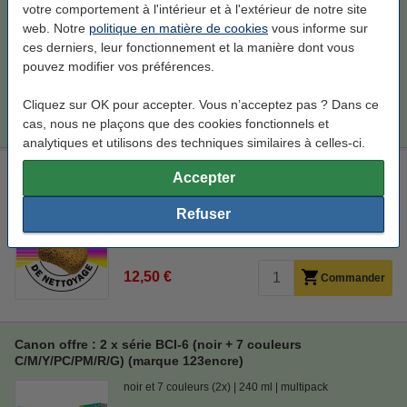
votre comportement à l'intérieur et à l'extérieur de notre site
En stock
web. Notre
politique en matière de cookies
vous informe sur
Livré demain
ces derniers, leur fonctionnement et la manière dont vous
Prix par ml
0,32 €
pouvez modifier vos préférences.
Cliquez sur OK pour accepter. Vous n’acceptez pas ? Dans ce
51,50 €
Commander
cas, nous ne plaçons que des cookies fonctionnels et
analytiques et utilisons des techniques similaires à celles-ci.
Canon kit de nettoyage série BCI-6 (BCI-6BK noir + 5
Accepter
couleurs)
Refuser
Voir les spécifications et la description
Stock limité
12,50 €
Commander
Canon offre : 2 x série BCI-6 (noir + 7 couleurs
C/M/Y/PC/PM/R/G) (marque 123encre)
noir et 7 couleurs (2x)
240 ml
multipack