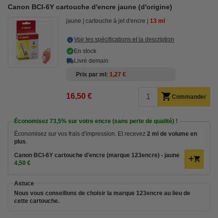
Canon BCI-6Y cartouche d'encre jaune (d'origine)
jaune
cartouche à jet d'encre
13 ml
Voir les spécifications et la description
En stock
Livré demain
Prix par ml
1,27 €
16,50 €
Commander
Économisez
73,5%
sur votre encre (sans perte de qualité) !
Économisez sur vos frais d'impression. Et recevez
2 ml de volume en
plus
.
Canon BCI-6Y cartouche d'encre (marque 123encre) - jaune
4,50 €
Astuce
Nous vous conseillons de choisir la marque 123encre au lieu de
cette cartouche.