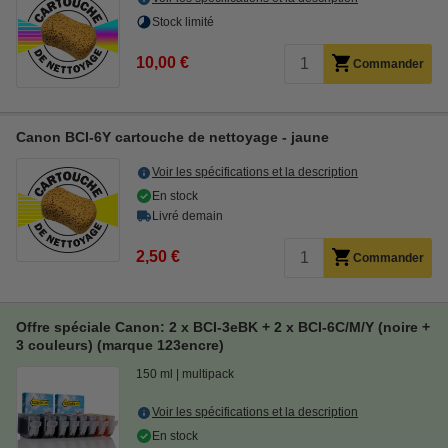
Stock limité
10,00 €
Commander
Canon BCI-6Y cartouche de nettoyage - jaune
Voir les spécifications et la description
En stock
Livré demain
2,50 €
Commander
Offre spéciale Canon: 2 x BCI-3eBK + 2 x BCI-6C/M/Y (noire +
3 couleurs) (marque 123encre)
150 ml
multipack
Voir les spécifications et la description
En stock