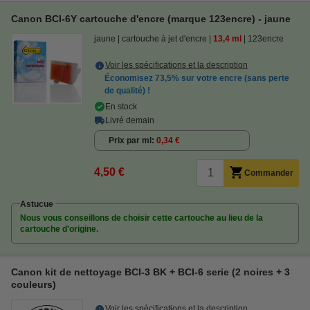
Canon BCI-6Y cartouche d'encre (marque 123encre) - jaune
jaune
cartouche à jet d'encre
13,4 ml
123encre
Voir les spécifications et la description
Économisez
73,5%
sur votre encre (sans perte
de qualité) !
En stock
Livré demain
Prix par ml
0,34 €
4,50 €
Commander
Astucue
Nous vous conseillons de choisir cette cartouche au lieu de la
cartouche d'origine.
Canon kit de nettoyage BCI-3 BK + BCI-6 serie (2 noires + 3
couleurs)
Voir les spécifications et la description