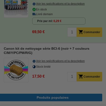
Voir les spécifications et la description
En stock
Livré demain
Prix par ml
0,29 €
69,50 €
Commander
Canon kit de nettoyage série BCI-6 (noir + 7 couleurs
C/M/Y/PC/PM/R/G)
Voir les spécifications et la description
Stock limité
17,50 €
Commander
Produits populaires