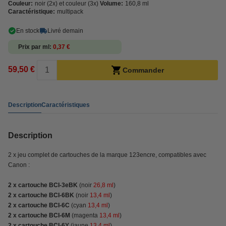
Couleur:
noir (2x) et couleur (3x)
Volume:
160,8 ml
Caractéristique:
multipack
En stock
Livré demain
Prix par ml
0,37 €
59,50 €
Commander
Description
Caractéristiques
Description
2 x jeu complet de cartouches de la marque 123encre, compatibles avec
Canon :
2 x cartouche BCI-3eBK
(noir
26,8 ml
)
2 x cartouche BCI-6BK
(noir
13,4 ml
)
2 x cartouche BCI-6C
(cyan
13,4 ml
)
2 x cartouche BCI-6M
(magenta
13,4 ml
)
2 x cartouche BCI-6Y
(jaune
13,4 ml
)