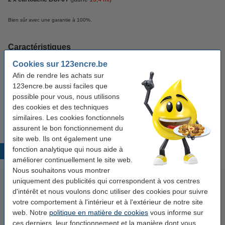
Bien sûr avec une garantie à 100%.
Caractéristiques
Cookies sur 123encre.be
Couleur:
noir (2x) et couleur (3x)
Afin de rendre les achats sur
123encre.be aussi faciles que
Volume:
160,8 ml
possible pour vous, nous utilisons
Caractéristique:
multipack
des cookies et des techniques
similaires. Les cookies fonctionnels
assurent le bon fonctionnement du
site web. Ils ont également une
fonction analytique qui nous aide à
Produits populaires
améliorer continuellement le site web.
Nous souhaitons vous montrer
uniquement des publicités qui correspondent à vos centres
d'intérêt et nous voulons donc utiliser des cookies pour suivre
votre comportement à l'intérieur et à l'extérieur de notre site
web. Notre
politique en matière de cookies
vous informe sur
ces derniers, leur fonctionnement et la manière dont vous