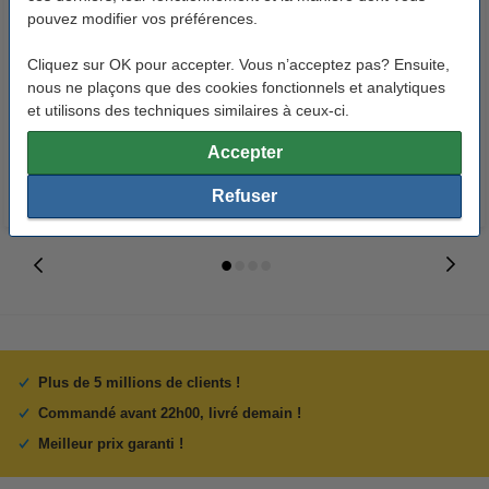
pouvez modifier vos préférences.
Canon BCI-3eBK cartouche
Canon BCI-6BK cartouche
Cliquez sur OK pour accepter. Vous n’acceptez pas? Ensuite,
d'encre (marque 123encre) -
d'encre (marque 123encre) -
nous ne plaçons que des cookies fonctionnels et analytiques
noir
noir
et utilisons des techniques similaires à ceux-ci.
5,50 €
4,50 €
Inclus : 21% de TVA
Inclus : 21% de TVA
Accepter
Refuser
Plus de 5 millions de clients !
Commandé avant 22h00, livré demain !
Meilleur prix garanti !