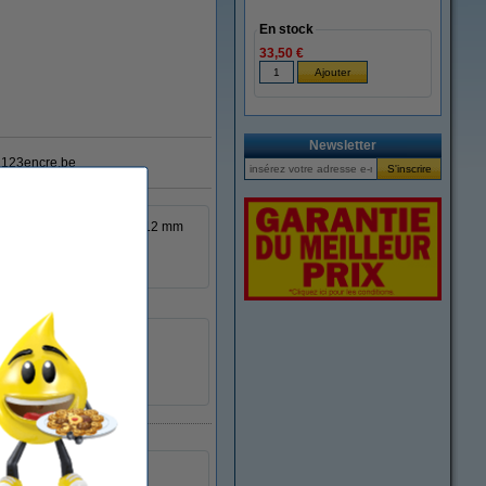
En stock
33,50 €
Newsletter
123encre.be
1 est un ruban laminé de 12 mm
eil, à l'eau, aux produits
12 mm
7.7 mètre
TC-201