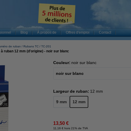
sionnel
Blog
À propos de
Offres d'emploi
Contact
uméro de ruban
Rubans TC
TC-201
à ruban 12 mm (d'origine) - noir sur blanc
Couleur:
noir sur blanc
noir sur blanc
Largeur de ruban:
12 mm
9 mm
12 mm
13,50 €
11,16 € hors 21% de TVA