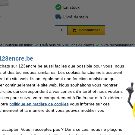
En stock
Livré demain
r
Commander
re Boutique en ligne'
Déjà plus de 5 millions de clients
92% recommandent 
123encre.be
arquage d'encre noir sur fond blanc pour les étiqueuses Brother. Le ruban TC-20
achats sur 123encre.be aussi faciles que possible pour vous, nous
es. Il a été conçu pour durer et résiste aux conditions extrêmes, à la lumière du sol
s et des techniques similaires. Les cookies fonctionnels assurent
nt du site web. Ils ont également une fonction analytique qui
er continuellement le site web. Nous souhaitons vous montrer
icités qui correspondent à vos centres d'intérêt et nous voulons
er
Largeur de ruban:
okies pour suivre votre comportement à l'intérieur et à l'extérieur
é
Longeur de ruban:
Code:
Notre
politique en matière de cookies
vous informe sur ces
tionnement et la manière dont vous pouvez modifier vos
ents qui ont également commandé cet article
r accepter. Vous n’acceptez pas ? Dans ce cas, nous ne plaçons