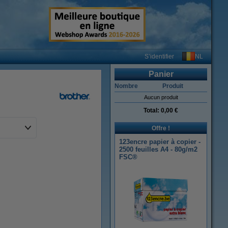
NL
S’identifier
Panier
Nombre
Produit
Aucun produit
Total:
0,00 €
Offre !
123encre papier à copier -
2500 feuilles A4 - 80g/m2
FSC®