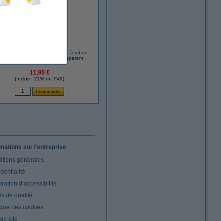
ther TC-101 'extrême' cassette à ruban
2 mm (d'origine) - noir sur transparent
11,95 €
(Inclus : 21% de TVA)
rmations sur l'entreprise
itions générales
dentialité
ration d’accessibilité
s de qualité
ique des cookies
du site