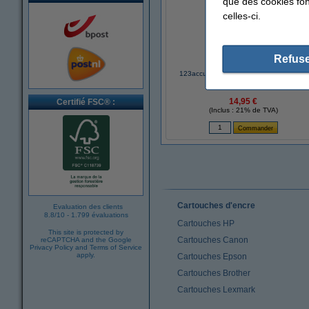
que des cookies fonc
celles-ci.
Refuse
123accu Xtreme Power MN1500 Penlite
piles AA 24 pièces
14,95 €
Certifié FSC® :
(Inclus : 21% de TVA)
Cartouches d'encre
Evaluation des clients
8.8
/
10
-
1.799 évaluations
Cartouches HP
This site is protected by
Cartouches Canon
reCAPTCHA and the Google
Privacy Policy
and
Terms of Service
apply.
Cartouches Epson
Cartouches Brother
Cartouches Lexmark