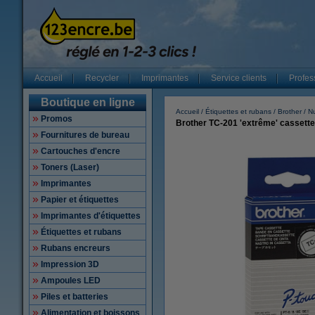
Accueil
Recycler
Imprimantes
Service clients
Profes
Boutique en ligne
Accueil
Étiquettes et rubans
Brother
N
Promos
Brother TC-201 'extrême' cassette 
Fournitures de bureau
Cartouches d'encre
Toners (Laser)
Imprimantes
Papier et étiquettes
Imprimantes d'étiquettes
Étiquettes et rubans
Rubans encreurs
Impression 3D
Ampoules LED
Piles et batteries
Alimentation et boissons