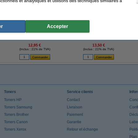
tionnels et analytiques et utilisons des techniques similaires à
r
Accepter
Brother TC-291 'extrême' cassette à ruban
Brother TC-601 'extrême' cassette à ruban
Bro
9 mm (d'origine) - noir sur blanc
12 mm (d'origine) - noir sur jaune
1
12,95 €
13,50 €
(Inclus : 21% de TVA)
(Inclus : 21% de TVA)
Toners
Service clients
Info
Toners HP
Contact
Cond
Toners Samsung
Livraison
Confi
Toners Brother
Paiement
Décla
Toners Canon
Garantie
Label
Toners Xerox
Retour et échange
Polit
Plan 